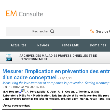
Rechercher
Service C
Rechercher
Actualités
Revues
Traités EMC
Domaines
ARCHIVES DES MALADIES PROFESSIONNELLES ET DE
L'ENVIRONNEMENT
Mesurer l’implication en prévention des entr
d’un cadre conceptuel
- 28/11/21
Measuring the involvement of companies in prevention: Setting a conce
Doi : 10.1016/j.admp.2021.07.005
M.N. Hocine
⁎
, A. Perozziello, K. Jean, A.-S. Godon, L. Temime, W. Dab
Laboratoire MESuRs « Modélisation, Épidémiologie et Surveillance des Risques Sa
Conservatoire national des arts et métiers, 292, rue Saint-Martin, 75003 Paris, F
⁎
Auteur correspondant.