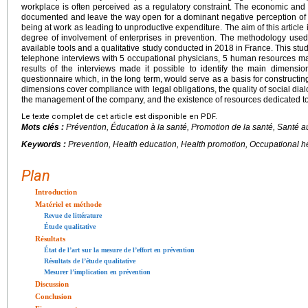
workplace is often perceived as a regulatory constraint. The economic and 
documented and leave the way open for a dominant negative perception of ef
being at work as leading to unproductive expenditure. The aim of this article 
degree of involvement of enterprises in prevention. The methodology used 
available tools and a qualitative study conducted in 2018 in France. This stu
telephone interviews with 5 occupational physicians, 5 human resources ma
results of the interviews made it possible to identify the main dimensi
questionnaire which, in the long term, would serve as a basis for constructi
dimensions cover compliance with legal obligations, the quality of social dial
the management of the company, and the existence of resources dedicated to
Le texte complet de cet article est disponible en PDF.
Mots clés :
Prévention, Éducation à la santé, Promotion de la santé, Santé au
Keywords :
Prevention, Health education, Health promotion, Occupational 
Plan
Introduction
Matériel et méthode
Revue de littérature
Étude qualitative
Résultats
État de l’art sur la mesure de l’effort en prévention
Résultats de l’étude qualitative
Mesurer l’implication en prévention
Discussion
Conclusion