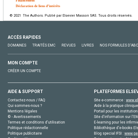
Financement
Déclaration de liens d’intérêts
© 2021 The Authors. Publié par Elsevier Masson SAS. Tous droits réservés.
ACCÈS RAPIDES
DOMAINES
TRAITÉS EMC
REVUES
LIVRES
NOS FORMULES D'AB
MON COMPTE
CRÉER UN COMPTE
AIDE & SUPPORT
PLATEFORMES ELSE
Contactez-nous / FAQ
Site e-commerce :
www.el
Qui sommes-nous ?
Aide à la pratique clinique
Mentions légales
Portail pour les institution
© - Avertissements
Site d'information sur l'E
Termes et conditions d'utilisation
E-learning pour les infirmi
Politique rédactionnelle
Bibliothèque d'e-books Els
Politique publicitaire
Blog special IFSI :
www.gen