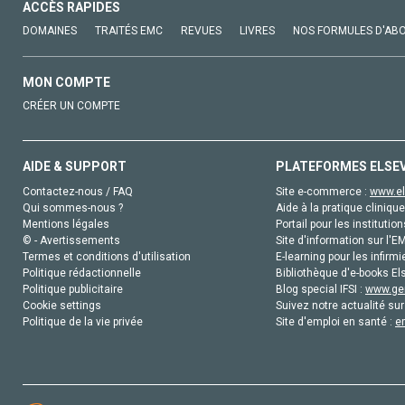
ACCÈS RAPIDES
DOMAINES
TRAITÉS EMC
REVUES
LIVRES
NOS FORMULES D'AB
MON COMPTE
CRÉER UN COMPTE
AIDE & SUPPORT
PLATEFORMES ELSE
Contactez-nous / FAQ
Site e-commerce :
www.el
Qui sommes-nous ?
Aide à la pratique clinique
Mentions légales
Portail pour les institution
© - Avertissements
Site d'information sur l'E
Termes et conditions d'utilisation
E-learning pour les infirmi
Politique rédactionnelle
Bibliothèque d'e-books Els
Politique publicitaire
Blog special IFSI :
www.gen
Cookie settings
Suivez notre actualité sur
Politique de la vie privée
Site d'emploi en santé :
e