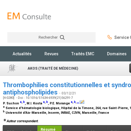
Rechercher
Service C
Rechercher
Actualités
Revues
Traités EMC
Domaines
AKOS (TRAITÉ DE MÉDECINE)
Thrombophilies constitutionnelles et synd
antiphospholipides
- 03/12/21
[4-0280] - Doi : 10.1016/S1634-6939(21)56291-7
a
,
b
a
,
b
a
,
b
,
⁎
P. Suchon
, M.I. Kosta
, P.E. Morange
a
Service d'hématologie biologique, Hôpital de la Timone, 264, rue Saint-Pierre, 
b
Université d'Aix-Marseille, Inserm, INRAE, C2VN, Marseille, France
Auteur correspondant.
Résumé