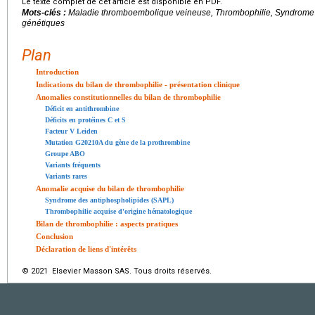
Le texte complet de cet article est disponible en PDF.
Mots-clés :
Maladie thromboembolique veineuse, Thrombophilie, Syndrome d
génétiques
Plan
Introduction
Indications du bilan de thrombophilie - présentation clinique
Anomalies constitutionnelles du bilan de thrombophilie
Déficit en antithrombine
Déficits en protéines C et S
Facteur V Leiden
Mutation G20210A du gène de la prothrombine
Groupe ABO
Variants fréquents
Variants rares
Anomalie acquise du bilan de thrombophilie
Syndrome des antiphospholipides (SAPL)
Thrombophilie acquise d'origine hématologique
Bilan de thrombophilie : aspects pratiques
Conclusion
Déclaration de liens d'intérêts
© 2021 Elsevier Masson SAS. Tous droits réservés.