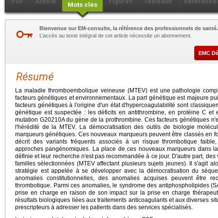
PDF
Article
Figures
Tableaux
Référence
Mots clés
Bienvenue sur EM-consulte, la référence des professionnels de santé.
L’accès au texte intégral de cet article nécessite un abonnement.
EMC D
Résumé
La maladie thromboembolique veineuse (MTEV) est une pathologie complex
facteurs génétiques et environnementaux. La part génétique est majeure pui
facteurs génétiques à l'origine d'un état d'hypercoagulabilité sont classi
génétique est suspectée : les déficits en antithrombine, en protéine C et 
mutation G20210A du gène de la prothrombine. Ces facteurs génétiques n'exp
l'hérédité de la MTEV. La démocratisation des outils de biologie molécul
marqueurs génétiques. Ces nouveaux marqueurs peuvent être classés en fon
décrit des variants fréquents associés à un risque thrombotique faible, 
approches pangénomiques. La place de ces nouveaux marqueurs dans la p
définie et leur recherche n'est pas recommandée à ce jour. D'autre part, des v
familles sélectionnées (MTEV affectant plusieurs sujets jeunes). Il s'agit a
stratégie est appelée à se développer avec la démocratisation du séq
anomalies constitutionnelles, des anomalies acquises peuvent être r
thrombotique. Parmi ces anomalies, le syndrome des antiphospholipides (
prise en charge en raison de son impact sur la prise en charge thérapeutiq
résultats biologiques liées aux traitements anticoagulants et aux diverses si
prescripteurs à adresser les patients dans des services spécialisés.