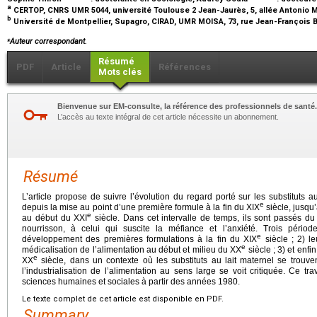
a
CERTOP, CNRS UMR 5044, université Toulouse 2 Jean-Jaurès, 5, allée Antonio 
b
Université de Montpellier, Supagro, CIRAD, UMR MOISA, 73, rue Jean-François B
⁎
Auteur correspondant.
Résumé
PDF
Article
Références
Mots clés
Bienvenue sur EM-consulte, la référence des professionnels de santé.
L’accès au texte intégral de cet article nécessite un abonnement.
Résumé
L’article propose de suivre l’évolution du regard porté sur les substituts a
e
depuis la mise au point d’une première formule à la fin du XIX
siècle, jusqu’
e
au début du XXI
siècle. Dans cet intervalle de temps, ils sont passés du
nourrisson, à celui qui suscite la méfiance et l’anxiété. Trois périod
e
développement des premières formulations à la fin du XIX
siècle ; 2) l
e
médicalisation de l’alimentation au début et milieu du XX
siècle ; 3) et enfi
e
XX
siècle, dans un contexte où les substituts au lait maternel se trouven
l’industrialisation de l’alimentation au sens large se voit critiquée. Ce tra
sciences humaines et sociales à partir des années 1980.
Le texte complet de cet article est disponible en PDF.
Summary