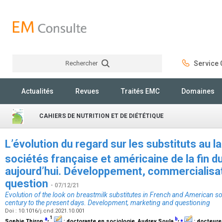
Rechercher
Service C
Rechercher
Actualités
Revues
Traités EMC
Domaines
CAHIERS DE NUTRITION ET DE DIÉTÉTIQUE
L’évolution du regard sur les substituts au l
sociétés française et américaine de la fin d
aujourd’hui. Développement, commercialisat
question
- 07/12/21
Evolution of the look on breastmilk substitutes in French and American so
century to the present days. Development, marketing and questioning
Doi : 10.1016/j.cnd.2021.10.001
1
a
,
b
,
⁎
Sophie Thiron
:
doctorante en sociologie
, Audrey Soula
:
docteure