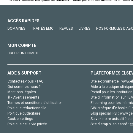
ACCÈS RAPIDES
DOMAINES
TRAITÉS EMC
REVUES
LIVRES
NOS FORMULES D'AB
MON COMPTE
CRÉER UN COMPTE
AIDE & SUPPORT
PLATEFORMES ELSE
Contactez-nous / FAQ
Site e-commerce :
www.el
Qui sommes-nous ?
Aide à la pratique clinique
Mentions légales
Portail pour les institution
© - Avertissements
Site d'information sur l'E
Termes et conditions d'utilisation
E-learning pour les infirmi
Politique rédactionnelle
Bibliothèque d'e-books Els
Politique publicitaire
Blog special IFSI :
www.gen
Cookie settings
Suivez notre actualité sur
Politique de la vie privée
Site d'emploi en santé :
e