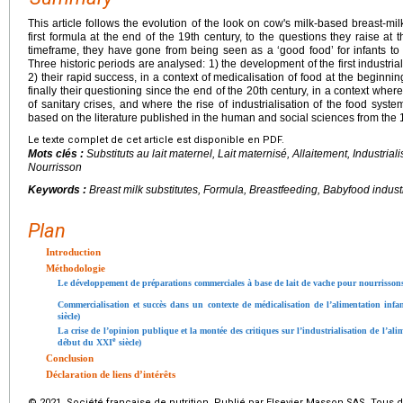
This article follows the evolution of the look on cow's milk-based breast-mi
first formula at the end of the 19th century, to the questions they raise at t
timeframe, they have gone from being seen as a ‘good food’ for infants to 
Three historic periods are analysed: 1) the development of the first industria
2) their rapid success, in a context of medicalisation of food at the beginni
finally their questioning since the end of the 20th century, in a context where
of sanitary crises, and where the rise of industrialisation of the food syst
based on the literature published in the human and social sciences from the
Le texte complet de cet article est disponible en PDF.
Mots clés :
Substituts au lait maternel, Lait maternisé, Allaitement, Industriali
Nourrisson
Keywords :
Breast milk substitutes, Formula, Breastfeeding, Babyfood industri
Plan
Introduction
Méthodologie
Le développement de préparations commerciales à base de lait de vache pour nourrisso
Commercialisation et succès dans un contexte de médicalisation
de l’alimentation infa
siècle)
La crise de l’opinion publique et la montée des critiques sur l’industrialisation de l’al
e
début du XXI
siècle)
Conclusion
Déclaration de liens d’intérêts
© 2021 Société française de nutrition. Publié par Elsevier Masson SAS. Tous d