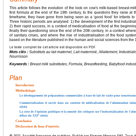
This article follows the evolution of the look on cow's milk-based breast-mi
first formula at the end of the 19th century, to the questions they raise at t
timeframe, they have gone from being seen as a ‘good food’ for infants to 
Three historic periods are analysed: 1) the development of the first industria
2) their rapid success, in a context of medicalisation of food at the beginni
finally their questioning since the end of the 20th century, in a context where
of sanitary crises, and where the rise of industrialisation of the food syst
based on the literature published in the human and social sciences from the
Le texte complet de cet article est disponible en PDF.
Mots clés :
Substituts au lait maternel, Lait maternisé, Allaitement, Industriali
Nourrisson
Keywords :
Breast milk substitutes, Formula, Breastfeeding, Babyfood industri
Plan
Introduction
Méthodologie
Le développement de préparations commerciales à base de lait de vache pour nourrisso
Commercialisation et succès dans un contexte de médicalisation
de l’alimentation infa
siècle)
La crise de l’opinion publique et la montée des critiques sur l’industrialisation de l’al
e
début du XXI
siècle)
Conclusion
Déclaration de liens d’intérêts
© 2021 Société française de nutrition. Publié par Elsevier Masson SAS. Tous d