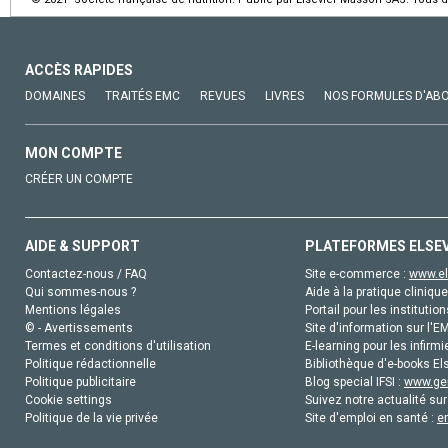
ACCÈS RAPIDES
DOMAINES
TRAITÉS EMC
REVUES
LIVRES
NOS FORMULES D'AB
MON COMPTE
CRÉER UN COMPTE
AIDE & SUPPORT
PLATEFORMES ELSE
Contactez-nous / FAQ
Site e-commerce :
www.el
Qui sommes-nous ?
Aide à la pratique clinique
Mentions légales
Portail pour les institution
© - Avertissements
Site d'information sur l'E
Termes et conditions d'utilisation
E-learning pour les infirmi
Politique rédactionnelle
Bibliothèque d'e-books Els
Politique publicitaire
Blog special IFSI :
www.gen
Cookie settings
Suivez notre actualité sur
Politique de la vie privée
Site d'emploi en santé :
e