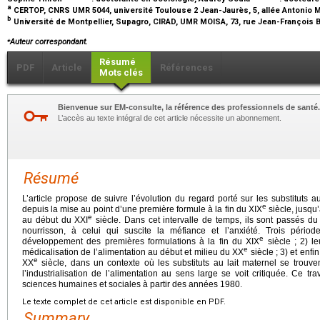
a
CERTOP, CNRS UMR 5044, université Toulouse 2 Jean-Jaurès, 5, allée Antonio 
b
Université de Montpellier, Supagro, CIRAD, UMR MOISA, 73, rue Jean-François B
⁎
Auteur correspondant.
Résumé
PDF
Article
Références
Mots clés
Bienvenue sur EM-consulte, la référence des professionnels de santé.
L’accès au texte intégral de cet article nécessite un abonnement.
Résumé
L’article propose de suivre l’évolution du regard porté sur les substituts a
e
depuis la mise au point d’une première formule à la fin du XIX
siècle, jusqu’
e
au début du XXI
siècle. Dans cet intervalle de temps, ils sont passés du
nourrisson, à celui qui suscite la méfiance et l’anxiété. Trois périod
e
développement des premières formulations à la fin du XIX
siècle ; 2) l
e
médicalisation de l’alimentation au début et milieu du XX
siècle ; 3) et enfi
e
XX
siècle, dans un contexte où les substituts au lait maternel se trouven
l’industrialisation de l’alimentation au sens large se voit critiquée. Ce tra
sciences humaines et sociales à partir des années 1980.
Le texte complet de cet article est disponible en PDF.
Summary