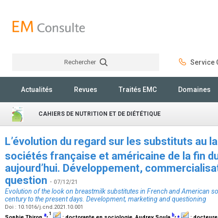
Rechercher
Service C
Rechercher
Actualités
Revues
Traités EMC
Domaines
CAHIERS DE NUTRITION ET DE DIÉTÉTIQUE
L’évolution du regard sur les substituts au l
sociétés française et américaine de la fin d
aujourd’hui. Développement, commercialisat
question
- 07/12/21
Evolution of the look on breastmilk substitutes in French and American so
century to the present days. Development, marketing and questioning
Doi : 10.1016/j.cnd.2021.10.001
1
a
,
b
,
⁎
Sophie Thiron
:
doctorante en sociologie
, Audrey Soula
:
docteure