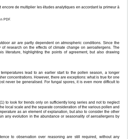
t encore de multiplier les études analytiques en accordant la primeur à
en PDF.
utdoor air are partly dependent on atmospheric conditions. Since the
y of research on the effects of climate change on aeroallergens. The
his literature, highlighting the points of agreement, but also drawing
g temperatures lead to an earlier start to the pollen season, a longer
her concentrations. However, there are exceptions: what is true for one
t never be generalised. For fungal spores, it is even more difficult to
(1) to look for trends only on sufficiently long series and not to neglect
o the local scale and the separate consideration of the various pollen and
temperature as an element of explanation, but also to consider the other
plain any evolution in the abundance or seasonality of aeroallergens by
ence to observation over reasoning are still required, without any