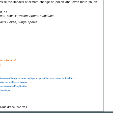
thesise the impacts of climate change on pollen and, even more so, on
en PDF.
que, Impacts, Pollen, Spores fongiques
acts, Pollen, Fungal spores
len aéroporté
en
ffisamment longues, sans négliger de possibles inversions de tendance
parée des différents taxons
mme éléments d’explication
climatique
Tous droits réservés.