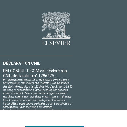
DÉCLARATION CNIL
EM-CONSULTE.COM est déclaré à la
CNIL, déclaration n° 1286925.
En application de la loi nº78-17 du 6 janvier 1978 relative à
l'informatique, aux fichiers et aux libertés, vous disposez
des droits d'opposition (art.26 de la loi), d'accès (art.34 à 38
de la loi), et de rectification (art.36 de la loi) des données
vous concernant. Ainsi, vous pouvez exiger que soient
rectifiées, complétées, clarifiées, mises à jour ou effacées
les informations vous concernant qui sont inexactes,
incomplètes, équivoques, périmées ou dont la collecte ou
l'utilisation ou la conservation est interdite.
Les informations personnelles concernant les visiteurs de
notre site, y compris leur identité, sont confidentielles.
Le responsable du site s'engage sur l'honneur à respecter
les conditions légales de confidentialité applicables en
France et à ne pas divulguer ces informations à des tiers.