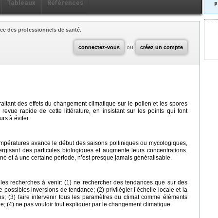
Tableaux
Références
p
ce des professionnels de santé.
connectez-vous
ou
créez un compte
raitant des effets du changement climatique sur le pollen et les spores
evue rapide de cette littérature, en insistant sur les points qui font
urs à éviter.
mpératures avance le début des saisons polliniques ou mycologiques,
lergisant des particules biologiques et augmente leurs concentrations.
né et à une certaine période, n’est presque jamais généralisable.
 les recherches à venir: (1) ne rechercher des tendances que sur des
possibles inversions de tendance; (2) privilégier l’échelle locale et la
s; (3) faire intervenir tous les paramètres du climat comme éléments
e; (4) ne pas vouloir tout expliquer par le changement climatique.