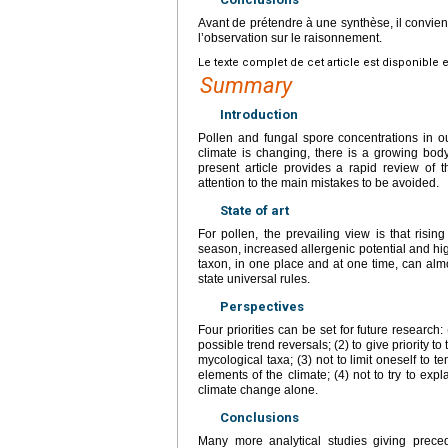
Avant de prétendre à une synthèse, il convien
l’observation sur le raisonnement.
Le texte complet de cet article est disponible 
Summary
Introduction
Pollen and fungal spore concentrations in o
climate is changing, there is a growing bod
present article provides a rapid review of t
attention to the main mistakes to be avoided.
State of art
For pollen, the prevailing view is that risin
season, increased allergenic potential and hig
taxon, in one place and at one time, can almos
state universal rules.
Perspectives
Four priorities can be set for future research: 
possible trend reversals; (2) to give priority t
mycological taxa; (3) not to limit oneself to 
elements of the climate; (4) not to try to ex
climate change alone.
Conclusions
Many more analytical studies giving preced