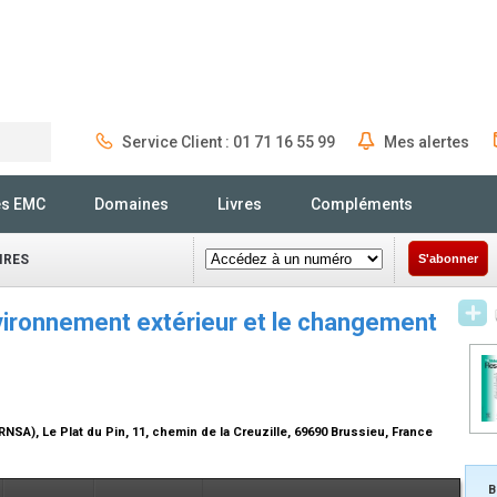
Service Client : 01 71 16 55 99
Mes alertes
Rechercher
és EMC
Domaines
Livres
Compléments
IRES
S'abonner
vironnement extérieur et le changement
NSA), Le Plat du Pin, 11, chemin de la Creuzille, 69690 Brussieu, France
B