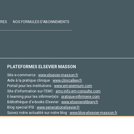
VRES
NOS FORMULES D'ABONNEMENTS
PLATEFORMES ELSEVIER MASSON
Site e-commerce :
www.elsevier-masson.fr
Aide à la pratique clinique :
www.clinicalkey.fr
Portail pour les institutions :
www.em-premium.com
Site d'information sur l'EMC :
emc-info.em-consulte.com
E-learning pour les infirmier(e)s :
pratique-infirmiere.com
Bibliothèque d'e-books Elsevier :
www.elsevierelibrary.fr
Blog special IFSI :
www.generationelsevier.fr
Suivez notre actualité sur notre blog :
www.blog-elsevier-masson.fr
Site d'emploi en santé :
emploisante.com