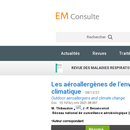
Rechercher
Actualités
Revues
Trait
REVUE DES MALADIES RESPIRATO
Les aéroallergènes de l’en
climatique
- 08/12/21
Outdoor aeroallergens and climate change
Doi : 10.1016/j.rmr.2021.08.007
M. Thibaudon
⁎
, J.-P. Besancenot
Réseau national de surveillance aérobiologique (R
⁎
Auteur correspondant.
Résumé