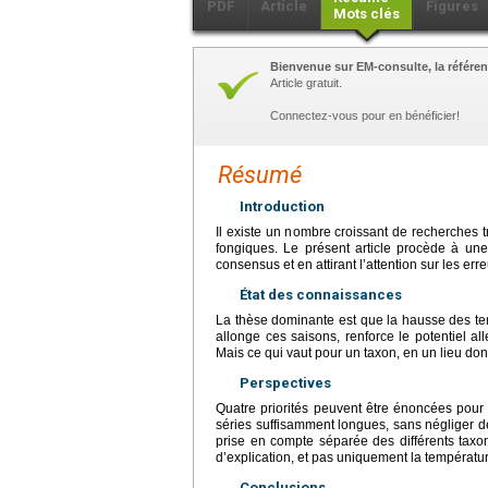
PDF
Article
Figures
Mots clés
Bienvenue sur EM-consulte, la référen
Article gratuit.
Connectez-vous pour en bénéficier!
Résumé
Introduction
Il existe un nombre croissant de recherches t
fongiques. Le présent article procède à une r
consensus et en attirant l’attention sur les erre
État des connaissances
La thèse dominante est que la hausse des te
allonge ces saisons, renforce le potentiel al
Mais ce qui vaut pour un taxon, en un lieu don
Perspectives
Quatre priorités peuvent être énoncées pour
séries suffisamment longues, sans négliger de 
prise en compte séparée des différents taxon
d’explication, et pas uniquement la températur
Conclusions