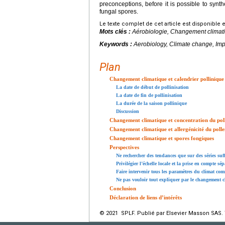
preconceptions, before it is possible to syn
fungal spores.
Le texte complet de cet article est disponible 
Mots clés :
Aérobiologie, Changement climati
Keywords :
Aerobiology, Climate change, Imp
Plan
Changement climatique et calendrier pollinique
La date de début de pollinisation
La date de fin de pollinisation
La durée de la saison pollinique
Discussion
Changement climatique et concentration du pol
Changement climatique et allergénicité du poll
Changement climatique et spores fongiques
Perspectives
Ne rechercher des tendances que sur des séries su
Privilégier l’échelle locale et la prise en compte sé
Faire intervenir tous les paramètres du climat co
Ne pas vouloir tout expliquer par le changement 
Conclusion
Déclaration de liens d’intérêts
© 2021 SPLF. Publié par Elsevier Masson SAS. 