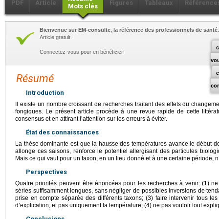
PDF
Article
Figures
Tableaux
Référence
Mots clés
Bienvenue sur EM-consulte, la référence des professionnels de santé.
Article gratuit.
c
Connectez-vous pour en bénéficier!
vo
Résumé
co
Introduction
Il existe un nombre croissant de recherches traitant des effets du changemen
fongiques. Le présent article procède à une revue rapide de cette littératu
consensus et en attirant l’attention sur les erreurs à éviter.
État des connaissances
La thèse dominante est que la hausse des températures avance le début de
allonge ces saisons, renforce le potentiel allergisant des particules biolo
Mais ce qui vaut pour un taxon, en un lieu donné et à une certaine période, 
Perspectives
Quatre priorités peuvent être énoncées pour les recherches à venir: (1) 
séries suffisamment longues, sans négliger de possibles inversions de tendanc
prise en compte séparée des différents taxons; (3) faire intervenir tous 
d’explication, et pas uniquement la température; (4) ne pas vouloir tout expl
Conclusions