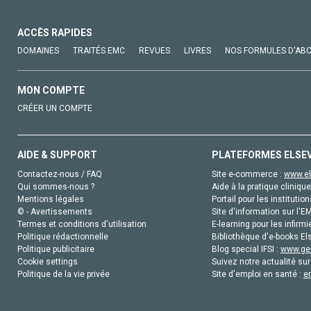
ACCÈS RAPIDES
DOMAINES
TRAITÉS EMC
REVUES
LIVRES
NOS FORMULES D'AB
MON COMPTE
CRÉER UN COMPTE
AIDE & SUPPORT
PLATEFORMES ELSE
Contactez-nous / FAQ
Site e-commerce :
www.el
Qui sommes-nous ?
Aide à la pratique clinique
Mentions légales
Portail pour les institution
© - Avertissements
Site d'information sur l'E
Termes et conditions d'utilisation
E-learning pour les infirmi
Politique rédactionnelle
Bibliothèque d'e-books Els
Politique publicitaire
Blog special IFSI :
www.gen
Cookie settings
Suivez notre actualité sur
Politique de la vie privée
Site d'emploi en santé :
e