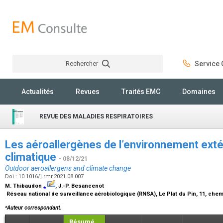
Rechercher
Service C
Rechercher
Actualités
Revues
Traités EMC
Domaines
REVUE DES MALADIES RESPIRATOIRES
Les aéroallergènes de l’environnement exté
climatique
- 08/12/21
Outdoor aeroallergens and climate change
Doi : 10.1016/j.rmr.2021.08.007
M. Thibaudon
⁎
, J.-P. Besancenot
Réseau national de surveillance aérobiologique (RNSA), Le Plat du Pin, 11, chem
⁎
Auteur correspondant.
Résumé