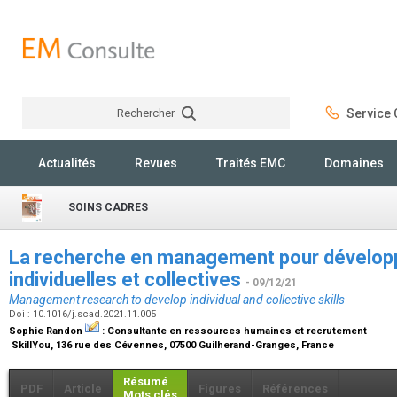
Rechercher
Service C
Rechercher
Actualités
Revues
Traités EMC
Domaines
SOINS CADRES
La recherche en management pour dévelo
individuelles et collectives
- 09/12/21
Management research to develop individual and collective skills
Doi : 10.1016/j.scad.2021.11.005
Sophie Randon
:
Consultante en ressources humaines et recrutement
SkillYou, 136 rue des Cévennes, 07500 Guilherand-Granges, France
Résumé
PDF
Article
Figures
Références
Mots clés