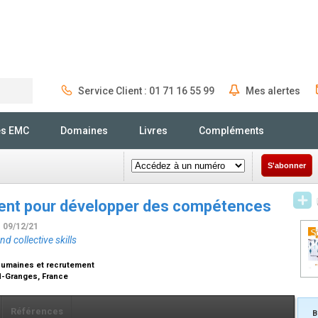
Service Client : 01 71 16 55 99
Mes alertes
Rechercher
és EMC
Domaines
Livres
Compléments
S'abonner
nt pour développer des compétences
- 09/12/21
 collective skills
humaines et recrutement
nd-Granges, France
Références
B