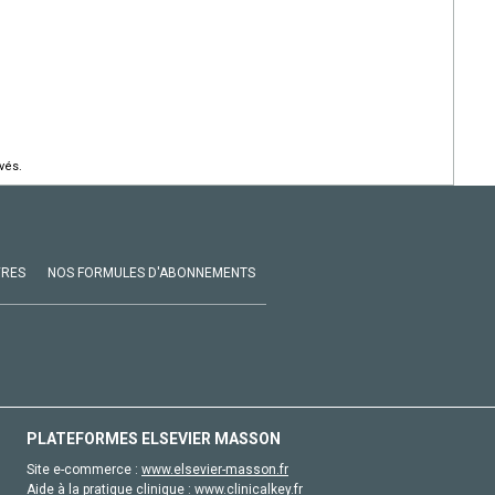
vés.
VRES
NOS FORMULES D'ABONNEMENTS
PLATEFORMES ELSEVIER MASSON
Site e-commerce :
www.elsevier-masson.fr
Aide à la pratique clinique :
www.clinicalkey.fr