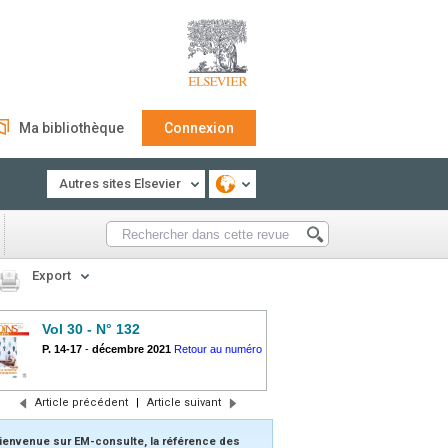
Ma bibliothèque
Connexion
Autres sites Elsevier
Export
Vol 30 - N° 132
P. 14-17
-
décembre 2021
Retour au numéro
Article précédent
|
Article suivant
ienvenue sur EM-consulte, la référence des