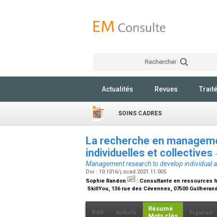
Rechercher
Actualités
Revues
Trait
SOINS CADRES
La recherche en manageme
individuelles et collectives
Management research to develop individual and
Doi : 10.1016/j.scad.2021.11.005
Sophie Randon
:
Consultante en ressources 
SkillYou, 136 rue des Cévennes, 07500 Guilhera
Résumé
PDF
Article
Figures
Mots clés