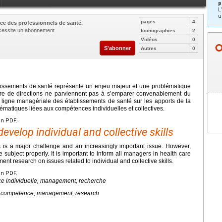
p
L
u
pages
4
ce des professionnels de santé.
nécessite un abonnement.
Iconographies
2
Vidéos
0
S'abonner
Autres
0
lissements de santé représente un enjeu majeur et une problématique
re de directions ne parviennent pas à s’emparer convenablement du
la ligne managériale des établissements de santé sur les apports de la
matiques liées aux compétences individuelles et collectives.
en PDF.
elop individual and collective skills
s is a major challenge and an increasingly important issue. However,
subject properly. It is important to inform all managers in health care
ent research on issues related to individual and collective skills.
en PDF.
ce individuelle, management, recherche
al competence, management, research