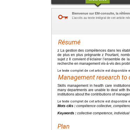
Bienvenue sur EM-consulte, la référen
L’accès au texte intégral de cet article 
Résumé
z La gestion des compétences dans les étab
de plus en plus prégnante z Pourtant, nomb
sujet z Il convient d’éclairer l’ensemble de 
recherche en management vis-à-vis des problé
Le texte complet de cet article est disponible 
Management research to dev
Skills management in health care institution
many departments are unable to deal with the 
institutions about the contributions of managem
Le texte complet de cet article est disponible 
Mots clés :
compétence collective, compéten
Keywords :
collective competence, individu
Plan