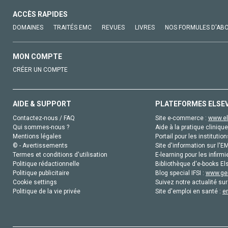
ACCÈS RAPIDES
DOMAINES
TRAITÉS EMC
REVUES
LIVRES
NOS FORMULES D'AB
MON COMPTE
CRÉER UN COMPTE
AIDE & SUPPORT
PLATEFORMES ELSE
Contactez-nous / FAQ
Site e-commerce :
www.el
Qui sommes-nous ?
Aide à la pratique clinique
Mentions légales
Portail pour les institution
© - Avertissements
Site d'information sur l'E
Termes et conditions d'utilisation
E-learning pour les infirmi
Politique rédactionnelle
Bibliothèque d'e-books Els
Politique publicitaire
Blog special IFSI :
www.gen
Cookie settings
Suivez notre actualité sur
Politique de la vie privée
Site d'emploi en santé :
e