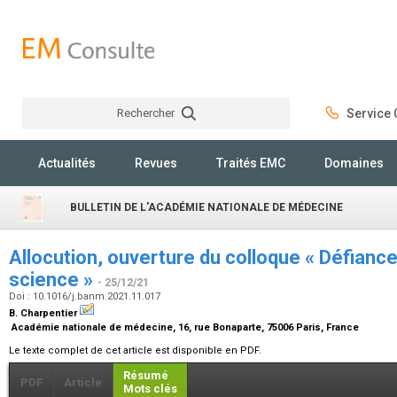
Rechercher
Service C
Rechercher
Actualités
Revues
Traités EMC
Domaines
BULLETIN DE L'ACADÉMIE NATIONALE DE MÉDECINE
Allocution, ouverture du colloque « Défiance
science »
- 25/12/21
Doi : 10.1016/j.banm.2021.11.017
B. Charpentier
Académie nationale de médecine, 16, rue Bonaparte, 75006 Paris, France
Le texte complet de cet article est disponible en PDF.
Résumé
PDF
Article
Mots clés