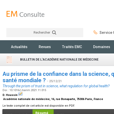
Rechercher
Service C
Rechercher
Actualités
Revues
Traités EMC
Domaines
BULLETIN DE L'ACADÉMIE NATIONALE DE MÉDECINE
Au prisme de la confiance dans la science, q
santé mondiale ?
- 25/12/21
Through the prism of trust in science, what regulation for global health?
Doi : 10.1016/j.banm.2021.11.015
D. Houssin
Académie nationale de médecine, 16, rue Bonaparte, 75006 Paris, France
Le texte complet de cet article est disponible en PDF.
Résumé