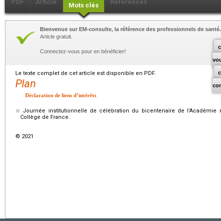
PDF
Article
Références
Mots clés
Bienvenue sur EM-consulte, la référence des professionnels de santé.
Article gratuit.
c
Connectez-vous pour en bénéficier!
vo
Le texte complet de cet article est disponible en PDF.
Plan
co
Déclaration de liens d’intérêts
☆
Journée institutionnelle de célébration du bicentenaire de l’Académie
Collège de France.
© 2021