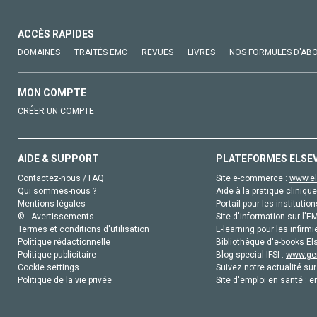
ACCÈS RAPIDES
DOMAINES
TRAITÉS EMC
REVUES
LIVRES
NOS FORMULES D'AB
MON COMPTE
CRÉER UN COMPTE
AIDE & SUPPORT
PLATEFORMES ELSE
Contactez-nous / FAQ
Site e-commerce :
www.el
Qui sommes-nous ?
Aide à la pratique clinique
Mentions légales
Portail pour les institution
© - Avertissements
Site d'information sur l'E
Termes et conditions d'utilisation
E-learning pour les infirmi
Politique rédactionnelle
Bibliothèque d'e-books Els
Politique publicitaire
Blog special IFSI :
www.gen
Cookie settings
Suivez notre actualité sur
Politique de la vie privée
Site d'emploi en santé :
e