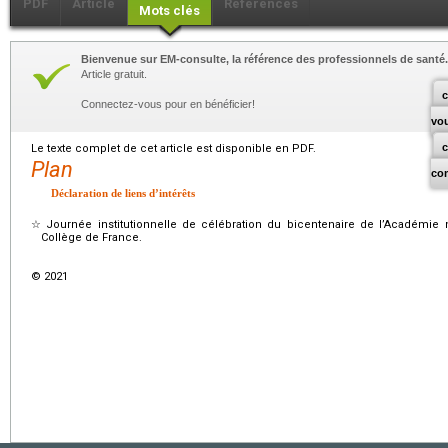
PDF
Article
Références
Mots clés
Bienvenue sur EM-consulte, la référence des professionnels de santé.
Article gratuit.
c
Connectez-vous pour en bénéficier!
vo
Le texte complet de cet article est disponible en PDF.
Plan
co
Déclaration de liens d’intérêts
☆
Journée institutionnelle de célébration du bicentenaire de l’Académie
Collège de France.
© 2021