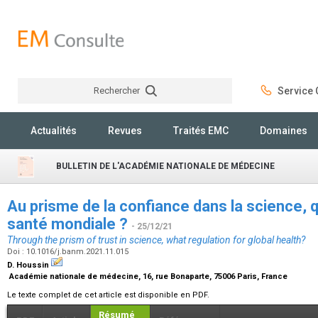
Rechercher
Service C
Rechercher
Actualités
Revues
Traités EMC
Domaines
BULLETIN DE L'ACADÉMIE NATIONALE DE MÉDECINE
Au prisme de la confiance dans la science, q
santé mondiale ?
- 25/12/21
Through the prism of trust in science, what regulation for global health?
Doi : 10.1016/j.banm.2021.11.015
D. Houssin
Académie nationale de médecine, 16, rue Bonaparte, 75006 Paris, France
Le texte complet de cet article est disponible en PDF.
Résumé