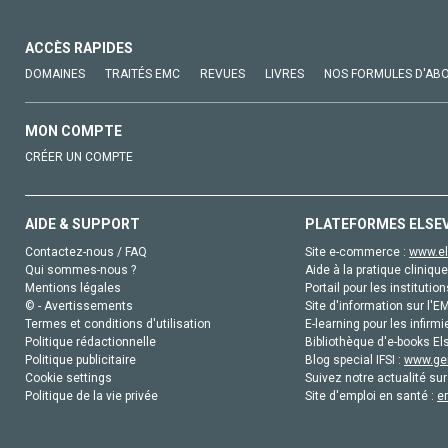
ACCÈS RAPIDES
DOMAINES
TRAITÉS EMC
REVUES
LIVRES
NOS FORMULES D'AB
MON COMPTE
CRÉER UN COMPTE
AIDE & SUPPORT
PLATEFORMES ELSE
Contactez-nous / FAQ
Site e-commerce :
www.el
Qui sommes-nous ?
Aide à la pratique clinique
Mentions légales
Portail pour les institution
© - Avertissements
Site d'information sur l'E
Termes et conditions d'utilisation
E-learning pour les infirmi
Politique rédactionnelle
Bibliothèque d'e-books Els
Politique publicitaire
Blog special IFSI :
www.gen
Cookie settings
Suivez notre actualité sur
Politique de la vie privée
Site d'emploi en santé :
e