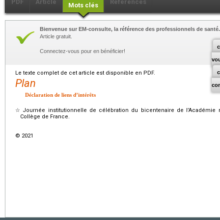
PDF
Article
Références
Mots clés
Bienvenue sur EM-consulte, la référence des professionnels de santé.
Article gratuit.
c
Connectez-vous pour en bénéficier!
vo
Le texte complet de cet article est disponible en PDF.
Plan
co
Déclaration de liens d’intérêts
☆
Journée institutionnelle de célébration du bicentenaire de l’Académie
Collège de France.
© 2021