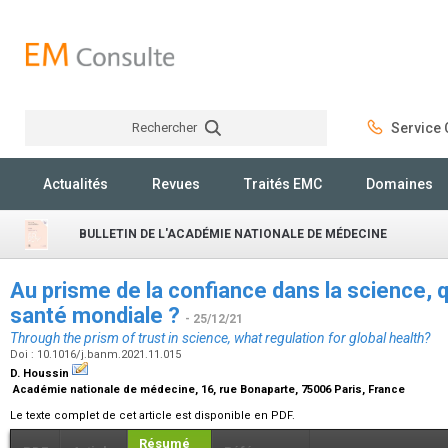
Rechercher
Service C
Rechercher
Actualités
Revues
Traités EMC
Domaines
BULLETIN DE L'ACADÉMIE NATIONALE DE MÉDECINE
Au prisme de la confiance dans la science, q
santé mondiale ?
- 25/12/21
Through the prism of trust in science, what regulation for global health?
Doi : 10.1016/j.banm.2021.11.015
D. Houssin
Académie nationale de médecine, 16, rue Bonaparte, 75006 Paris, France
Le texte complet de cet article est disponible en PDF.
Résumé