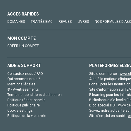
ACCÈS RAPIDES
DOMAINES
TRAITÉS EMC
REVUES
LIVRES
NOS FORMULES D'AB
MON COMPTE
CRÉER UN COMPTE
AIDE & SUPPORT
PLATEFORMES ELSE
Contactez-nous / FAQ
Site e-commerce :
www.el
Qui sommes-nous ?
Aide à la pratique clinique
Mentions légales
Portail pour les institution
© - Avertissements
Site d'information sur l'E
Termes et conditions d'utilisation
E-learning pour les infirmi
Politique rédactionnelle
Bibliothèque d'e-books Els
Politique publicitaire
Blog special IFSI :
www.gen
Cookie settings
Suivez notre actualité sur
Politique de la vie privée
Site d'emploi en santé :
e