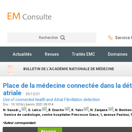
Rechercher
Service C
Rechercher
Actualités
Revues
Traités EMC
Domaines
BULLETIN DE L'ACADÉMIE NATIONALE DE MÉDECINE
Place de la médecine connectée dans la détec
atriale
- 25/12/21
Use of connected health and Atrial Fibrillation detection
Doi : 10.1016/j.banm.2021.09.014
N. Saoudi
⁎
, G. Latcu
, B. Enache
, K. Yaïci
, N. Zarqane
, N. Benhe
Service de cardiologie, centre hospitalier Princesse Grace, 1, avenue Pasteur
⁎
Auteur correspondant.
Résumé