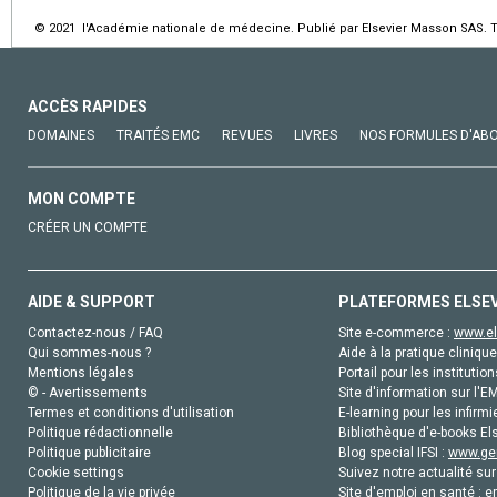
© 2021 l'Académie nationale de médecine. Publié par Elsevier Masson SAS. To
ACCÈS RAPIDES
DOMAINES
TRAITÉS EMC
REVUES
LIVRES
NOS FORMULES D'AB
MON COMPTE
CRÉER UN COMPTE
AIDE & SUPPORT
PLATEFORMES ELSE
Contactez-nous / FAQ
Site e-commerce :
www.el
Qui sommes-nous ?
Aide à la pratique clinique
Mentions légales
Portail pour les institution
© - Avertissements
Site d'information sur l'E
Termes et conditions d'utilisation
E-learning pour les infirmi
Politique rédactionnelle
Bibliothèque d'e-books Els
Politique publicitaire
Blog special IFSI :
www.gen
Cookie settings
Suivez notre actualité sur
Politique de la vie privée
Site d'emploi en santé :
e