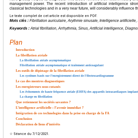
management power. The recent introduction of artificial intelligence str
classical technologies and in a very near future, will considerably influence
Le texte complet de cet article est disponible en PDF.
Mots clés :
Fibrillation auriculaire, Arythmie sinusale, Intelligence artificiell
Keywords :
Atrial fibrillation, Arrhythmia, Sinus, Artificial intelligence, Dia
Plan
Introduction
La fibrillation atriale
La fibrillation atriale asymptomatique
Fibrillation atriale asymptomatique et traitement anticoagulant
Les outils de dépistage de la fibrillation atriale
Les systèmes basés sur l’enregistrement direct de l’électrocardiogramme
Le cas des montres diagnostiques
Les enregistreurs sous-cutanés
Les événements de haute fréquence atriale (EHFA) des appareils intracardiaques implant
La charge en fibrillation
Que retiennent les sociétés savantes ?
L’intelligence artificielle : l’avenir immédiat ?
Intégration de ces technologies dans la prise en charge de la FA
Conclusion
Déclaration de liens d’intérêts
☆
Séance du 7/12/2021.