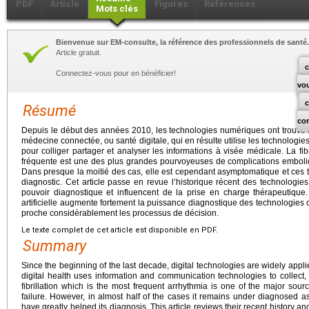
PDF
Article
Figures
Références
Mots clés
Bienvenue sur EM-consulte, la référence des professionnels de santé.
Article gratuit.
c
Connectez-vous pour en bénéficier!
vo
Résumé
co
Depuis le début des années 2010, les technologies numériques ont trouvé u
médecine connectée, ou santé digitale, qui en résulte utilise les technologie
pour colliger partager et analyser les informations à visée médicale. La fibri
fréquente est une des plus grandes pourvoyeuses de complications emboliq
Dans presque la moitié des cas, elle est cependant asymptomatique et ces
diagnostic. Cet article passe en revue l’historique récent des technologies 
pouvoir diagnostique et influencent de la prise en charge thérapeutique. L
artificielle augmente fortement la puissance diagnostique des technologies 
proche considérablement les processus de décision.
Le texte complet de cet article est disponible en PDF.
Summary
Since the beginning of the last decade, digital technologies are widely appl
digital health uses information and communication technologies to collect,
fibrillation which is the most frequent arrhythmia is one of the major sou
failure. However, in almost half of the cases it remains under diagnosed 
have greatly helped its diagnosis. This article reviews their recent history 