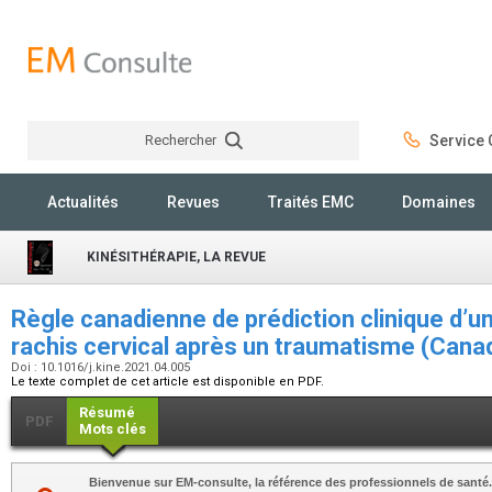
Rechercher
Service C
Rechercher
Actualités
Revues
Traités EMC
Domaines
KINÉSITHÉRAPIE, LA REVUE
Règle canadienne de prédiction clinique d’u
rachis cervical après un traumatisme (Cana
Doi : 10.1016/j.kine.2021.04.005
Le texte complet de cet article est disponible en PDF.
Résumé
PDF
Mots clés
Bienvenue sur EM-consulte, la référence des professionnels de santé.