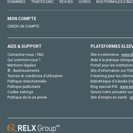
DOMAINES
TRAITÉS EMC
REVUES
LIVRES
NOS FORMULES D'AB
MON COMPTE
CRÉER UN COMPTE
AIDE & SUPPORT
PLATEFORMES ELSE
Contactez-nous / FAQ
Site e-commerce :
www.el
Qui sommes-nous ?
Aide à la pratique clinique
Mentions légales
Portail pour les institution
© - Avertissements
Site d'information sur l'E
Termes et conditions d'utilisation
E-learning pour les infirmi
Politique rédactionnelle
Bibliothèque d'e-books Els
Politique publicitaire
Blog special IFSI :
www.gen
Cookie settings
Suivez notre actualité sur
Politique de la vie privée
Site d'emploi en santé :
e