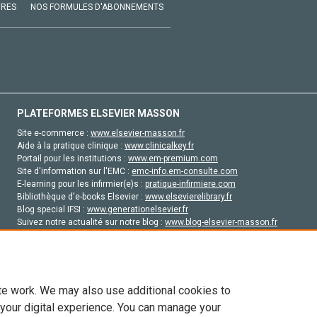
VRES
NOS FORMULES D'ABONNEMENTS
PLATEFORMES ELSEVIER MASSON
Site e-commerce :
www.elsevier-masson.fr
Aide à la pratique clinique :
www.clinicalkey.fr
Portail pour les institutions :
www.em-premium.com
Site d'information sur l'EMC :
emc-info.em-consulte.com
E-learning pour les infirmier(e)s :
pratique-infirmiere.com
Bibliothèque d'e-books Elsevier :
www.elsevierelibrary.fr
Blog special IFSI :
www.generationelsevier.fr
Suivez notre actualité sur notre blog :
www.blog-elsevier-masson.fr
Site d'emploi en santé :
emploisante.com
te work. We may also use additional cookies to
 your digital experience. You can manage your