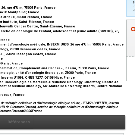
p
L
 26, rue d’Ulm, 75005 Paris, France
u
4298 Montpellier, France
iatrique, 35000 Rennes, France
 Institute, Saint-Étienne, France
euwirth Cancer Centre, Saint-Étienne, France
herche en oncologie de l’enfant, adolescent et jeune adulte (SIREDO), 26,
 France
tement d'oncologie médicale, INSERM U830, 26 rue d'Ulm, 75005 Paris, France
ology, 25030 Besançon cedex, France
CT, 25020 Besançon cedex, France
ce
0 Paris, France
flammation, Complement and Cancer », Inserm, 75000 Paris, France
ologie, unité d’oncologie thoracique, 75000 Paris, France
ur, Inserm U1091, CNRS 7277, 06108 Nice, France
en Cancérologie de Marseille-Predictive Oncology Laboratory, Centre de
nt of Medical Oncology, Aix-Marseille University, Inserm, Centre National
ordeaux, France
 de thérapie cellulaire et d’hématologie clinique adulte, UE7453 CHELTER, Inserm
HU de Clermont-Ferrand, service de thérapie cellulaire et d’hématologie clinique
Clermont-Ferrand63000France
x
Références