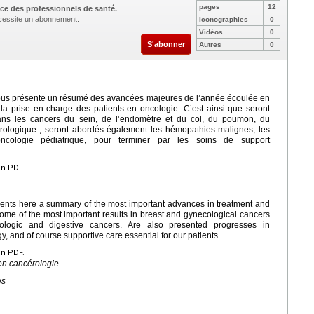
pages
12
ce des professionnels de santé.
nécessite un abonnement.
Iconographies
0
Vidéos
0
S'abonner
Autres
0
vous présente un résumé des avancées majeures de l’année écoulée en
 la prise en charge des patients en oncologie. C’est ainsi que seront
dans les cancers du sein, de l’endomètre et du col, du poumon, du
urologique ; seront abordés également les hémopathies malignes, les
ncologie pédiatrique, pour terminer par les soins de support
en PDF.
esents here a summary of the most important advances in treatment and
Some of the most important results in breast and gynecological cancers
rologic and digestive cancers. Are also presented progresses in
, and of course supportive care essential for our patients.
en PDF.
en cancérologie
es