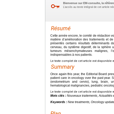
Bienvenue sur EM-consulte, la référen
L’accès au texte intégral de cet article 
Résumé
Cette année encore, le comité de rédaction 
matière d’amélioration des traitements et de
présentés certains résultats déterminants 
cerveau, du système digestif, de la sphère 
tumeurs mésenchymateuses malignes, l’o
indispensables à nos patients.
Le texte complet de cet article est disponible 
Summary
Once again this year, the Editorial Board pr
patient care in oncology over the past year. 
(endometrium and cervix), lung, brain, u
hematological malignancies, pediatric oncology
Le texte complet de cet article est disponible 
Mots clés :
Nouveaux traitements, Actualités 
Keywords :
New treatments, Oncology updat
Plan