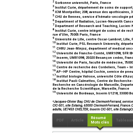
2
Sorbonne université, Paris, France
3
Institut Curie, département de soins de support,
4
ICM Montpellier, 208, avenue des apothicaires, 3
5
CHU de Rennes, service d’hémato-oncologie péd
6
Department of Radiation, Lucien-Neuwirth Cancer
7
Department of Research and Teaching, Lucien-N
8
Institut Curie, centre intégré de soins et de rec
rue d’Ulm, 75005 Paris, France
9
Université de Lille, centre Oscar-Lambret, Lille,
10
Institut Curie, PSL Research University, dépar
11
CHRU Jean-Minjoz, department of medical onc
12
Université de Franche-Comté, UMR1098, SFR IB
13
Inserm, UMR1098, 25020 Besançon cedex, Fran
14
Université de Paris, faculté de médecine, 7500
15
Centre de recherche des Cordeliers, Team « In
16
AP–HP Centre, hôpital Cochin, service de pneum
17
Institut biologie Valrose, université Côte d’Az
18
Institut Paoli-Calmettes, Centre de Recherche 
Recherche en Cancérologie de Marseille, Departme
de la Recherche Scientifique, Marseille, France
19
Université de Bordeaux, Inserm U1218, 33000 B
⁎
Jacques-Olivier Bay, CHU de Clermont-Ferrand, service
CIC-501, site Estaing, 63000 Clermont-Ferrand, France.C
adulte, UE7453 CHELTER, Inserm CIC-501, site Estaing
Résumé
PDF
Article
Tableau
Mots clés