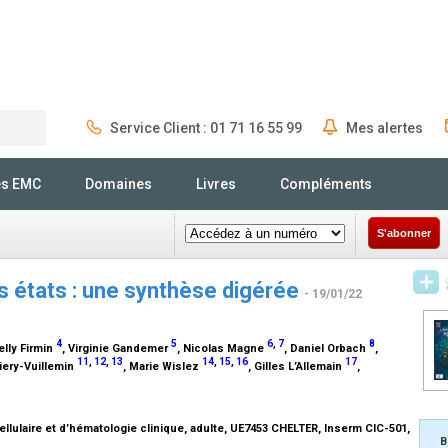
Service Client : 01 71 16 55 99
Mes alertes
Rechercher
és EMC
Domaines
Livres
Compléments
S'abonner
s états : une synthèse digérée
- 19/01/22
4
5
6
,
7
8
elly Firmin
, Virginie Gandemer
, Nicolas Magne
, Daniel Orbach
,
11
,
12
,
13
14
,
15
,
16
17
iery-Vuillemin
, Marie Wislez
, Gilles L’Allemain
,
lulaire et d’hématologie clinique, adulte, UE7453 CHELTER, Inserm CIC-501,
B