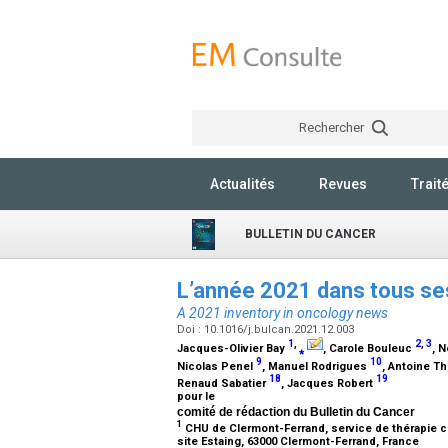
Rechercher
Actualités
Revues
Trait
BULLETIN DU CANCER
L’année 2021 dans tous se
A 2021 inventory in oncology news
Doi : 10.1016/j.bulcan.2021.12.003
1
,
2
,
3
Jacques-Olivier Bay
⁎
, Carole Bouleuc
, N
9
10
Nicolas Penel
, Manuel Rodrigues
, Antoine Th
18
19
Renaud Sabatier
, Jacques Robert
pour le
comité de rédaction du Bulletin du Cancer
1
CHU de Clermont-Ferrand, service de thérapie cel
site Estaing, 63000 Clermont-Ferrand, France