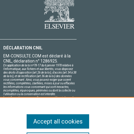
DÉCLARATION CNIL
EM-CONSULTE.COM est déclaré à la
CNIL, déclaration n° 1286925.
En application de la loi nº78-17 du 6 janvier 1978 relative à
l'informatique, aux fichiers et aux libertés, vous disposez
des droits d'opposition (art.26 de la loi), d'accès (art.34 à 38
de la loi), et de rectification (art.36 de la loi) des données
vous concernant. Ainsi, vous pouvez exiger que soient
rectifiées, complétées, clarifiées, mises à jour ou effacées
les informations vous concernant qui sont inexactes,
incomplètes, équivoques, périmées ou dont la collecte ou
l'utilisation ou la conservation est interdite.
Les informations personnelles concernant les visiteurs de
notre site, y compris leur identité, sont confidentielles.
Le responsable du site s'engage sur l'honneur à respecter
les conditions légales de confidentialité applicables en
France et à ne pas divulguer ces informations à des tiers.
Accept all cookies