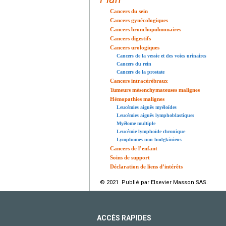
Cancers du sein
Cancers gynécologiques
Cancers bronchopulmonaires
Cancers digestifs
Cancers urologiques
Cancers de la vessie et des voies urinaires
Cancers du rein
Cancers de la prostate
Cancers intracérébraux
Tumeurs mésenchymateuses malignes
Hémopathies malignes
Leucémies aiguës myéloïdes
Leucémies aiguës lymphoblastiques
Myélome multiple
Leucémie lymphoïde chronique
Lymphomes non-hodgkiniens
Cancers de l’enfant
Soins de support
Déclaration de liens d’intérêts
© 2021 Publié par Elsevier Masson SAS.
ACCÈS RAPIDES