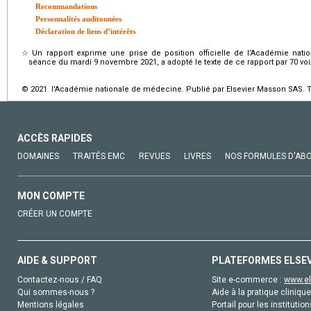
Recommandations
Personnalités auditonnées
Déclaration de liens d’intérêts
☆
Un rapport exprime une prise de position officielle de l’Académie na
séance du mardi 9 novembre 2021, a adopté le texte de ce rapport par 70 voix 
© 2021 l'Académie nationale de médecine. Publié par Elsevier Masson SAS. To
ACCÈS RAPIDES
DOMAINES
TRAITÉS EMC
REVUES
LIVRES
NOS FORMULES D'AB
MON COMPTE
CRÉER UN COMPTE
AIDE & SUPPORT
PLATEFORMES ELSE
Contactez-nous / FAQ
Site e-commerce :
www.el
Qui sommes-nous ?
Aide à la pratique clinique
Mentions légales
Portail pour les institution