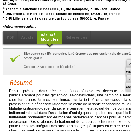
MM. Bujan, Benoît, Bréart, Claris, Cognat, Carles, Hascoët, Mandelbrot, Pangalos, Rudigo
M. Chays.
a
Académie nationale de médecine, 16, rue Bonaparte, 75006 Paris, France
b
Université Lille Nord de France, faculté de médecine, 59000 Lille, France
c
CHU Lille, service de chirurgie gynécologique, 59000 Lille, France
⁎
Auteur correspondant.
Résumé
PDF
Article
Références
Mots clés
Bienvenue sur EM-consulte, la référence des professionnels de santé.
Article gratuit.
c
Connectez-vous pour en bénéficier!
vo
Résumé
co
Depuis près de deux décennies, l’endométriose est devenue pour l
particulièrement pour les gynécologues-obstétriciens, une pathologie fém
chez les jeunes femmes, son impact sur la fertilité et la grossesse, la se
professionnelle dépassent largement le cadre de la santé et concerne toute
Maladie œstrogéno-dépendante, elle puise, en l’état actuel de nos connais
traitement médical dans l’association d’antalgiques de palier I ou II (parfois I
traitements hormonaux anti-estrogènes parfaitement identifiés pour leur eff
procréation. Des stratégies de traitement de la douleur chronique axées sur
particulier celles intégrant des prises en charge spécifiques en centre de l
physiques, sont privilégiées. Le recours à la chirurgie, orienté vers les cas 