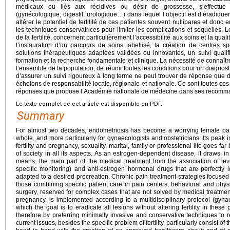
médicaux ou liés aux récidives ou désir de grossesse, s’effectue s
(gynécologique, digestif, urologique…) dans lequel l’objectif est d’éradiquer
altérer le potentiel de fertilité de ces patientes souvent nullipares et donc e
les techniques conservatrices pour limiter les complications et séquelles. Le
de la fertilité, concernent particulièrement l’accessibilité aux soins et la qual
l’instauration d’un parcours de soins labellisé, la création de centres sp
solutions thérapeutiques adaptées validées ou innovantes, un suivi qualif
formation et la recherche fondamentale et clinique. La nécessité de connaîtr
l’ensemble de la population, de réunir toutes les conditions pour un diagnostic
d’assurer un suivi rigoureux à long terme ne peut trouver de réponse que 
échelons de responsabilité locale, régionale et nationale. Ce sont toutes ces
réponses que propose l’Académie nationale de médecine dans ses recomm
Le texte complet de cet article est disponible en PDF.
Summary
For almost two decades, endometriosis has become a worrying female pat
whole, and more particularly for gynaecologists and obstetricians. Its peak
fertility and pregnancy, sexuality, marital, family or professional life goes fa
of society in all its aspects. As an estrogen-dependent disease, it draws, i
means, the main part of the medical treatment from the association of leve
specific monitoring) and anti-estrogen hormonal drugs that are perfectly ide
adapted to a desired procreation. Chronic pain treatment strategies focused on
those combining specific patient care in pain centers, behavioral and physi
surgery, reserved for complex cases that are not solved by medical treatme
pregnancy, is implemented according to a multidisciplinary protocol (gynaeco
which the goal is to eradicate all lesions without altering fertility in these
therefore by preferring minimally invasive and conservative techniques to 
current issues, besides the specific problem of fertility, particularly consist of