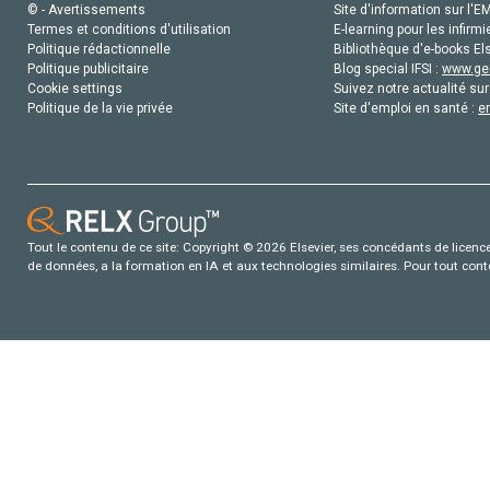
© - Avertissements
Site d'information sur l'E
Termes et conditions d'utilisation
E-learning pour les infirmi
Politique rédactionnelle
Bibliothèque d'e-books Els
Politique publicitaire
Blog special IFSI :
www.gen
Cookie settings
Suivez notre actualité sur
Politique de la vie privée
Site d'emploi en santé :
e
Tout le contenu de ce site: Copyright © 2026 Elsevier, ses concédants de licence e
de données, a la formation en IA et aux technologies similaires. Pour tout con