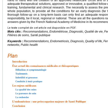
hand in hand with the creation of an approved healthcare circuit and of sp
adequate therapeutical solutions, approved or innovative, a qualified follow
training, fundamental and clinical research. The necessity to assess the pre
whole population, to provide all the conditions for an early diagnosis (f
thorough follow-up on a long-term basis can only find an adequate response
responsibility, be it local, regional or national. These are all the questions r
answers given by the French National Academy of Medicine in its recommend
Le texte complet de cet article est disponible en PDF.
Mots clés :
Recommandations, Endométriose, Diagnostic, Qualité de vie, Ferti
Filières de soins, Santé publique
Keywords :
Recommendations, Endometriosis, Diagnosis, Quality of life, Fert
networks, Public health
Plan
Introduction
État actuel des connaissances médicales et thérapeutiques
Définition et symptomatologie
Traitements
Infertilité et grossesse
Conduite à tenir pratique
Les enjeux médicaux
La qualité des soins
Le parcours de soin
La recherche
L’endométriose : une préoccupation majeure de Santé Publique
Conclusion