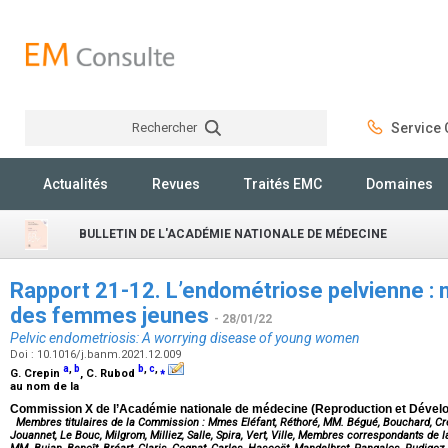
Rechercher
Service C
Rechercher
Actualités
Revues
Traités EMC
Domaines
BULLETIN DE L'ACADÉMIE NATIONALE DE MÉDECINE
Rapport 21-12. L’endométriose pelvienne :
des femmes jeunes
- 28/01/22
Pelvic endometriosis: A worrying disease of young women
Doi : 10.1016/j.banm.2021.12.009
a
,
b
b
,
c
,
⁎
G. Crepin
, C. Rubod
au nom de la
Commission X de l’Académie nationale de médecine (Reproduction et Dével
Membres titulaires de la Commission : Mmes Eléfant, Réthoré, MM. Bégué, Bouchard, Crép
Jouannet, Le Bouc, Milgrom, Milliez, Salle, Spira, Vert, Ville, Membres correspondants de