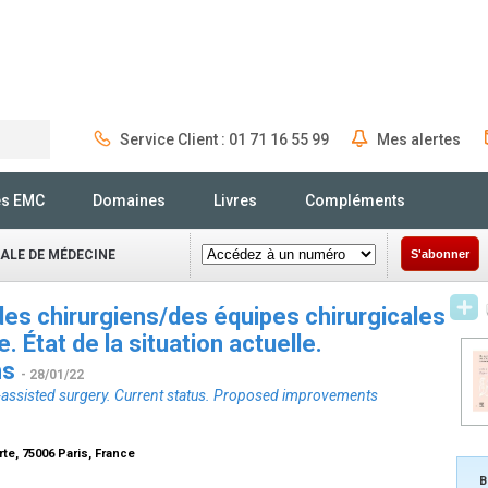
Service Client : 01 71 16 55 99
Mes alertes
Rechercher
és EMC
Domaines
Livres
Compléments
NALE DE MÉDECINE
S'abonner
es chirurgiens/des équipes chirurgicales
. État de la situation actuelle.
ns
- 28/01/22
t-assisted surgery. Current status. Proposed improvements
te, 75006 Paris, France
B