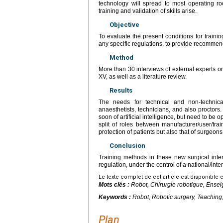
technology will spread to most operating ro
training and validation of skills arise.
Objective
To evaluate the present conditions for trainin
any specific regulations, to provide recommen
Method
More than 30 interviews of external experts
XV, as well as a literature review.
Results
The needs for technical and non-technica
anaesthetists, technicians, and also proctors.
soon of artificial intelligence, but need to be
split of roles between manufacturer/user/tra
protection of patients but also that of surgeon
Conclusion
Training methods in these new surgical interf
regulation, under the control of a national/inter
Le texte complet de cet article est disponible 
Mots clés :
Robot, Chirurgie robotique, Ense
Keywords :
Robot, Robotic surgery, Teaching,
Plan