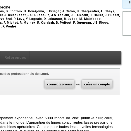
p
decine
nin, D. Bontoux, K. Boudjema, J. Bringer, J. Caton, B. Charpentier, A. Chays,
r, J. Dubousset, J.C. Dussaule, J.N. Fabiani, J.L. Gueant, T. Hauet, J. Hubert,
Levy-Brul, P. Levy, Y. Logeais, D. Loisance, B. Ludes, M. Malafosse,
F. Michot, R. Mornex, R. Ourabah, D. Poitout, P. Queneau, J.B. Ricco,
z, P. Vouhé
Références
ce des professionnels de santé.
connectez-vous
ou
créez un compte
ppement exponentiel, avec 6000 robots da Vinci (Intuitive Surgical®,
ans le monde. L’apparition de firmes concurrentes laisse prévoir une
rt des blocs opératoires. Comme pour toutes les nouvelles technologies