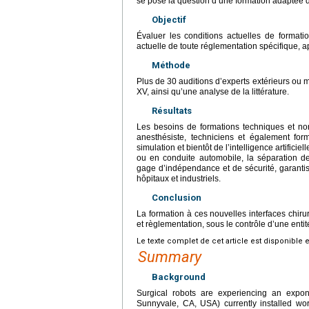
se pose la question d’une formation adaptée de
Objectif
Évaluer les conditions actuelles de formatio
actuelle de toute réglementation spécifique,
Méthode
Plus de 30 auditions d’experts extérieurs ou
XV, ainsi qu’une analyse de la littérature.
Résultats
Les besoins de formations techniques et non 
anesthésiste, techniciens et également for
simulation et bientôt de l’intelligence artific
ou en conduite automobile, la séparation des 
gage d’indépendance et de sécurité, garantis
hôpitaux et industriels.
Conclusion
La formation à ces nouvelles interfaces chirur
et règlementation, sous le contrôle d’une entit
Le texte complet de cet article est disponible 
Summary
Background
Surgical robots are experiencing an expon
Sunnyvale, CA, USA) currently installed wo