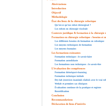
Abréviations
Introduction
Objectif
Méthodologie
État des lieux de la chirurgie robotique
Qu’est-ce qu’un robot chirurgical ?
Les robots en chirurgie viscérale
Contexte juridique & formation à la chirurgie 
Formation en chirurgie robotique : besoins et 
Les différents besoins de formation en robotique
Les moyens techniques de formation
Les moyens humains
Les formations existantes
Formation technique : le savoir-faire
Formation autodidacte
Les formations non techniques : le savoir-être
L’évaluation des compétences
Formation théorique/e-learning
Formation technique initiale
Dry-lab (exercices inanimés réalisés avec le vrai ro
Wetlab et premiers cas cliniques
Évaluation continue de la pratique et registre
Recertification
Conclusion
Recommandations
Déclaration de liens d’intérêts