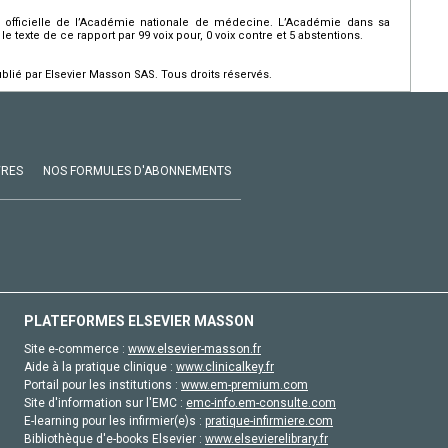
 officielle de l’Académie nationale de médecine. L’Académie dans sa
texte de ce rapport par 99 voix pour, 0 voix contre et 5 abstentions.
ié par Elsevier Masson SAS. Tous droits réservés.
VRES
NOS FORMULES D'ABONNEMENTS
PLATEFORMES ELSEVIER MASSON
Site e-commerce :
www.elsevier-masson.fr
Aide à la pratique clinique :
www.clinicalkey.fr
Portail pour les institutions :
www.em-premium.com
Site d'information sur l'EMC :
emc-info.em-consulte.com
E-learning pour les infirmier(e)s :
pratique-infirmiere.com
Bibliothèque d'e-books Elsevier :
www.elsevierelibrary.fr