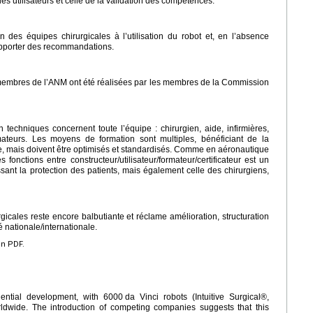
s utilisateurs et celle de la validation des compétences.
n des équipes chirurgicales à l’utilisation du robot et, en l’absence
 apporter des recommandations.
 membres de l’ANM ont été réalisées par les membres de la Commission
techniques concernent toute l’équipe : chirurgien, aide, infirmières,
mateurs. Les moyens de formation sont multiples, bénéficiant de la
ielle, mais doivent être optimisés et standardisés. Comme en aéronautique
fonctions entre constructeur/utilisateur/formateur/certificateur est un
sant la protection des patients, mais également celle des chirurgiens,
gicales reste encore balbutiante et réclame amélioration, structuration
é nationale/internationale.
en PDF.
ential development, with 6000
da Vinci robots (Intuitive Surgical®,
rldwide. The introduction of competing companies suggests that this