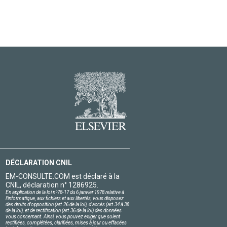
DÉCLARATION CNIL
EM-CONSULTE.COM est déclaré à la
CNIL, déclaration n° 1286925.
En application de la loi nº78-17 du 6 janvier 1978 relative à
l'informatique, aux fichiers et aux libertés, vous disposez
des droits d'opposition (art.26 de la loi), d'accès (art.34 à 38
de la loi), et de rectification (art.36 de la loi) des données
vous concernant. Ainsi, vous pouvez exiger que soient
rectifiées, complétées, clarifiées, mises à jour ou effacées