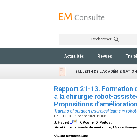
Rechercher
Actualités
Revues
Trait
BULLETIN DE L'ACADÉMIE NATIO
Rapport 21-13. Formation d
à la chirurgie robot-assistée
Propositions d’amélioratio
Training of surgeons/surgical teams in robo
Doi : 10.1016/j.banm.2021.12.008
1
J. Hubert
⁎
, P. Vouhe, D. Poitout
Académie nationale de médecine, 16, rue Bonapar
⁎
Auteur correspondant.