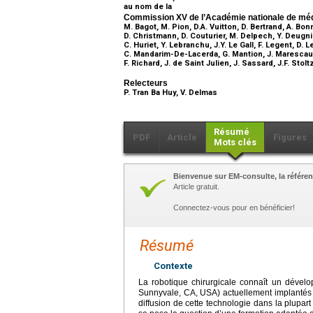
au nom de la
Commission XV de l’Académie nationale de mé
M. Bagot, M. Pion, D.A. Vuitton, D. Bertrand, A. Bon
D. Christmann, D. Couturier, M. Delpech, Y. Deugnie
C. Huriet, Y. Lebranchu, J.Y. Le Gall, F. Legent, D. 
C. Mandarim-De-Lacerda, G. Mantion, J. Marescaux, 
F. Richard, J. de Saint Julien, J. Sassard, J.F. Stolt
Relecteurs
P. Tran Ba Huy, V. Delmas
Résumé
PDF
Article
Figures
Mots clés
Bienvenue sur EM-consulte, la référen
Article gratuit.
Connectez-vous pour en bénéficier!
Résumé
Contexte
La robotique chirurgicale connaît un dévelo
Sunnyvale, CA, USA) actuellement implantés d
diffusion de cette technologie dans la plupa