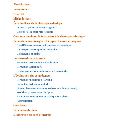
Abréviations
Introduction
Objectif
Méthodologie
État des lieux de la chirurgie robotique
Qu’est-ce qu’un robot chirurgical ?
Les robots en chirurgie viscérale
Contexte juridique & formation à la chirurgie robotique
Formation en chirurgie robotique : besoins et moyens
Les différents besoins de formation en robotique
Les moyens techniques de formation
Les moyens humains
Les formations existantes
Formation technique : le savoir-faire
Formation autodidacte
Les formations non techniques : le savoir-être
L’évaluation des compétences
Formation théorique/e-learning
Formation technique initiale
Dry-lab (exercices inanimés réalisés avec le vrai robot)
Wetlab et premiers cas cliniques
Évaluation continue de la pratique et registre
Recertification
Conclusion
Recommandations
Déclaration de liens d’intérêts