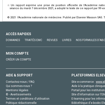
☆
Un rapport exprime une prise de position officielle de l’Académie na
séance du mardi 7 décembre 2021, a adopté le texte de ce rapport par 99 voix
© 2021 l'Académie nationale de médecine. Publié par Elsevier Masson SAS. To
ACCÈS RAPIDES
DOMAINES
TRAITÉS EMC
REVUES
LIVRES
NOS FORMULES D'AB
MON COMPTE
CRÉER UN COMPTE
AIDE & SUPPORT
PLATEFORMES ELSE
Contactez-nous / FAQ
Site e-commerce :
www.el
Qui sommes-nous ?
Aide à la pratique clinique
Mentions légales
Portail pour les institution
© - Avertissements
Site d'information sur l'E
Termes et conditions d'utilisation
E-learning pour les infirmi
Politique rédactionnelle
Bibliothèque d'e-books Els