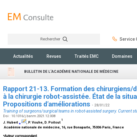
Rechercher
Service C
Rechercher
Actualités
Revues
Traités EMC
Domaines
BULLETIN DE L'ACADÉMIE NATIONALE DE MÉDECINE
Rapport 21-13. Formation des chirurgiens/d
à la chirurgie robot-assistée. État de la situa
Propositions d’améliorations
- 28/01/22
Training of surgeons/surgical teams in robot-assisted surgery. Current
Doi : 10.1016/j.banm.2021.12.008
1
J. Hubert
⁎
, P. Vouhe, D. Poitout
Académie nationale de médecine, 16, rue Bonaparte, 75006 Paris, France
⁎
Auteur correspondant.