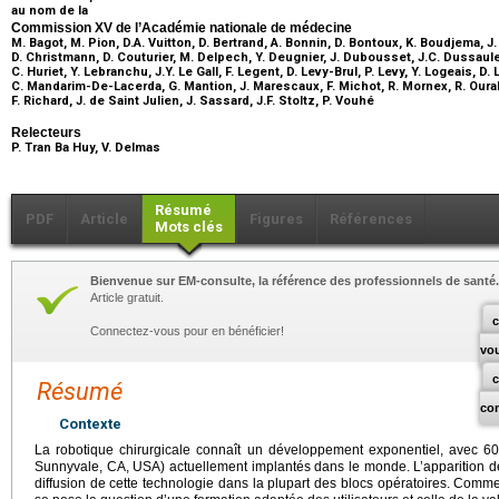
au nom de la
Commission XV de l’Académie nationale de médecine
M. Bagot, M. Pion, D.A. Vuitton, D. Bertrand, A. Bonnin, D. Bontoux, K. Boudjema, J.
D. Christmann, D. Couturier, M. Delpech, Y. Deugnier, J. Dubousset, J.C. Dussaule, 
C. Huriet, Y. Lebranchu, J.Y. Le Gall, F. Legent, D. Levy-Brul, P. Levy, Y. Logeais, 
C. Mandarim-De-Lacerda, G. Mantion, J. Marescaux, F. Michot, R. Mornex, R. Ourab
F. Richard, J. de Saint Julien, J. Sassard, J.F. Stoltz, P. Vouhé
Relecteurs
P. Tran Ba Huy, V. Delmas
Résumé
PDF
Article
Figures
Références
Mots clés
Bienvenue sur EM-consulte, la référence des professionnels de santé.
Article gratuit.
c
Connectez-vous pour en bénéficier!
vo
Résumé
co
Contexte
La robotique chirurgicale connaît un développement exponentiel, avec 600
Sunnyvale, CA, USA) actuellement implantés dans le monde. L’apparition de
diffusion de cette technologie dans la plupart des blocs opératoires. Comm