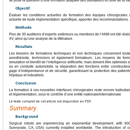
se pose la question d’une formation adaptée des utilisateurs et celle de la v
Objectif
Évaluer les conditions actuelles de formation des équipes chirurgicales à 
actuelle de toute réglementation spécifique, apporter des recommandations.
Méthode
Plus de 30 auditions d’experts extérieurs ou membres de l’ANM ont été réa
XV, ainsi qu’une analyse de la littérature.
Résultats
Les besoins de formations techniques et non techniques concernent toute l’
anesthésiste, techniciens et également formateurs. Les moyens de forma
simulation et bientôt de l’intelligence artificielle, mais doivent être optimi
ou en conduite automobile, la séparation des fonctions entre constructeur/ut
gage d’indépendance et de sécurité, garantissant la protection des patient
hôpitaux et industriels.
Conclusion
La formation à ces nouvelles interfaces chirurgicales reste encore balbutian
et règlementation, sous le contrôle d’une entité nationale/internationale.
Le texte complet de cet article est disponible en PDF.
Summary
Background
Surgical robots are experiencing an exponential development, with 60
Sunnyvale, CA, USA) currently installed worldwide. The introduction of 