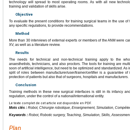
technology will spread to most operating rooms. As with all new technolo
training and validation of skills arise.
Objective
To evaluate the present conditions for training surgical teams in the use of
any specific regulations, to provide recommendations.
Method
More than 30 interviews of external experts or members of the ANM were c
XV, as well as a literature review.
Results
The needs for technical and non-technical training apply to the whol
anaesthetists, technicians, and also proctors. The tools for training are mul
soon of artificial intelligence, but need to be optimized and standardized. As 
split of roles between manufacturer/user/trainer/certifier is a guarantee 
protection of patients but also that of surgeons, hospitals and manufacturers.
Conclusion
Training methods in these new surgical interfaces is still in its infancy a
regulation, under the control of a national/international entity.
Le texte complet de cet article est disponible en PDF.
Mots clés :
Robot, Chirurgie robotique, Enseignement, Simulation, Compéte
Keywords :
Robot, Robotic surgery, Teaching, Simulation, Skills, Assessment
Plan