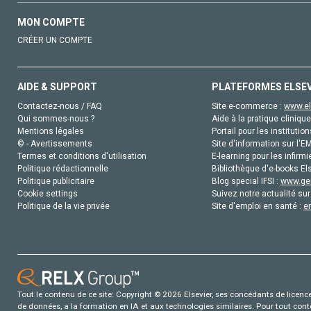
MON COMPTE
CRÉER UN COMPTE
AIDE & SUPPORT
PLATEFORMES ELSE
Contactez-nous / FAQ
Site e-commerce :
www.el
Qui sommes-nous ?
Aide à la pratique clinique
Mentions légales
Portail pour les institution
© - Avertissements
Site d'information sur l'E
Termes et conditions d'utilisation
E-learning pour les infirmi
Politique rédactionnelle
Bibliothèque d'e-books Els
Politique publicitaire
Blog special IFSI :
www.gen
Cookie settings
Suivez notre actualité sur
Politique de la vie privée
Site d'emploi en santé :
e
Tout le contenu de ce site: Copyright © 2026 Elsevier, ses concédants de licence e
de données, a la formation en IA et aux technologies similaires. Pour tout con