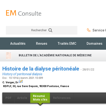
Rechercher
Service C
Rechercher
Actualités
Revues
Traités EMC
Domaines
BULLETIN DE L'ACADÉMIE NATIONALE DE MÉDECINE
Histoire de la dialyse péritonéale
- 28/01/22
History of peritoneal dialysis
Doi : 10.1016/j.banm.2021.10.009
C. Verger,
Dr
RDPLF, 30, rue Sere Depoin, 95300 Pontoise, France
Résumé
PDF
Article
Références
Mots clés