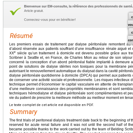
Bienvenue sur EM-consulte, la référence des professionnels de santé.
Article gratuit.
c
Connectez-vous pour en bénéficier!
vo
Résumé
co
Les premiers essais de traitement par dialyse péritonéale remontent au
d’abord réservée aux patients souffrant d’une insuffisance rénale aiguë et
e
XX
siècle qu’un traitement à domicile est devenu possible grâce aux tra
Scribner à Seattle et, en France, de Charles Mion au retour de son séjour
concerné la conception d’un abord péritonéal fiable implanté à demeure a
point de solutions de dialyse stériles non toxiques pour la membrane pé
autorisant le renouvellement automatique du dialysat dans la cavité péritoné
dialyse péritonéale quotidienne à domicile (DPCA) qui permet aux patients 
de conserver une activité sociale et professionnelle. Les risques infectieux
technique permet d’économiser le capital vasculaire en attente de transplanta
d’une meilleure connaissance des propriétés membranaires et sont sembla
techniques hémodialyse et dialyse péritonéale sont complémentaires et p
vie du patient de prescrire la meilleure méthode au meilleur moment en tena
Le texte complet de cet article est disponible en PDF.
Summary
The first trials of peritoneal dialysis treatment date back to the beginning of 
reserved for acute renal failure and it was not until the second half of t
became possible thanks to the work carried out by the team of Belding Scribn