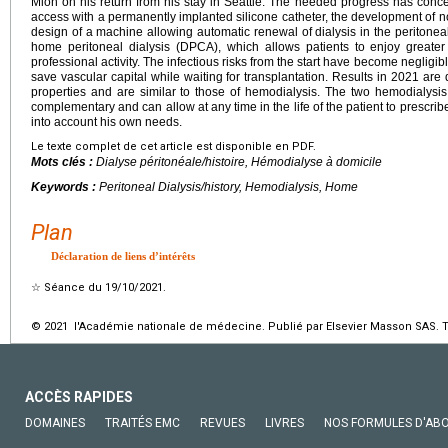
Mion on his return from his stay in Seattle. The needed progress has conce
access with a permanently implanted silicone catheter, the development of non
design of a machine allowing automatic renewal of dialysis in the peritoneal
home peritoneal dialysis (DPCA), which allows patients to enjoy greate
professional activity. The infectious risks from the start have become negligi
save vascular capital while waiting for transplantation. Results in 2021 a
properties and are similar to those of hemodialysis. The two hemodialysis
complementary and can allow at any time in the life of the patient to prescrib
into account his own needs.
Le texte complet de cet article est disponible en PDF.
Mots clés :
Dialyse péritonéale/histoire, Hémodialyse à domicile
Keywords :
Peritoneal Dialysis/history, Hemodialysis, Home
Plan
Déclaration de liens d’intérêts
☆
Séance du 19/10/2021.
© 2021 l'Académie nationale de médecine. Publié par Elsevier Masson SAS. To
ACCÈS RAPIDES
DOMAINES
TRAITÉS EMC
REVUES
LIVRES
NOS FORMULES D'AB