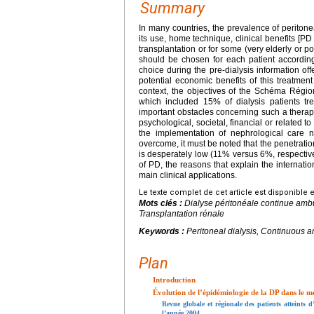
Summary
In many countries, the prevalence of peritone
its use, home technique, clinical benefits [PD
transplantation or for some (very elderly or pol
should be chosen for each patient according t
choice during the pre-dialysis information off
potential economic benefits of this treatment
context, the objectives of the Schéma Régi
which included 15% of dialysis patients t
important obstacles concerning such a therape
psychological, societal, financial or related t
the implementation of nephrological care 
overcome, it must be noted that the penetratio
is desperately low (11% versus 6%, respectively
of PD, the reasons that explain the internati
main clinical applications.
Le texte complet de cet article est disponible 
Mots clés :
Dialyse péritonéale continue ambu
Transplantation rénale
Keywords :
Peritoneal dialysis, Continuous 
Plan
Introduction
Évolution de l’épidémiologie de la DP dans le m
Revue globale et régionale des patients atteints 
l’année 2004