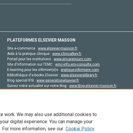
PLATEFORMES ELSEVIER MASSON
Site e-commerce :
www.elsevier-masson.fr
Aide à la pratique clinique :
www.clinicalkey.fr
Portail pour les institutions :
www.em-premium.com
Site d'information sur l'EMC :
emc-info.em-consulte.com
E-learning pour les infirmier(e)s :
pratique-infirmiere.com
Bibliothèque d'e-books Elsevier :
www.elsevierelibrary.fr
Blog special IFSI :
www.generationelsevier.fr
Suivez notre actualité sur notre blog :
www.blog-elsevier-masson.fr
Site d'emploi en santé :
emploisante.com
te work. We may also use additional cookies to
 your digital experience. You can manage your
. For more information, see our
Cookie Policy
vier, ses concédants de licence et ses contributeurs. Tout les droits sont réservés, y 