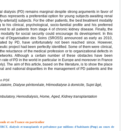
al dialysis (PD) remains marginal despite strong arguments in favor of
 thus represents a preferential option for young subjects awaiting renal
y-arterial)] subjects. For the other patients, the best treatment modality
o his clinical, psychological, socio-familial profile and his preferred
ered to all patients from stage 4 of chronic kidney disease. Finally, the
 modality for social security could encourage its development. In this
onal d’Organisation des Soins (SROSS) announced as early as 2010,
reated by PD, have unfortunately not been reached since. However,
utic project had been perfectly identified. Some of them were clinical,
o the reluctance of the medical profession or to organizational defects in
networks. Although a certain number of these obstacles have been
n rate of PD in the world in particular in Europe and moreover in France
). The aim of this article, based on the literature, is to show the place
onal and national disparities in the management of PD patients and the
en PDF.
latoire, Dialyse péritonéale, Hémodialyse à domicile, Sujet âgé,
ambulatory, Hemodialysis, Home, Aged, Kidney transplantation
onde et en France en particulier
d’IRCT, dialysés et transplantés et prévalence par millions d’habitants (Pmp) au cours de