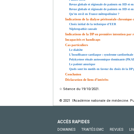
Revue globale et régionale de patients en HD et e
Revue globale et régionale de patients en HD et e
Qu’en est-il en France métropolitaine ?
Indications de la dialyse péritonéale chronique 
Choix initial de la technique d’EER
Néphropathie causale
Indications de la DP en première intention par 
Incapacités et handicaps
Cas particuliers
Le diabète
L’Insuffisance cardiaque : syndrome cardiorénale 
Polykystose rénale autosomique dominante (PKA
Le patient anurique
Quels sont les motifs en faveur du choix de la DP
Conclusion
Déclaration de liens d’intérêts
☆
Séance du 19/10/2021.
© 2021 l'Académie nationale de médecine. Publ
ACCÈS RAPIDES
DOMAINES
TRAITÉS EMC
REVUES
LI