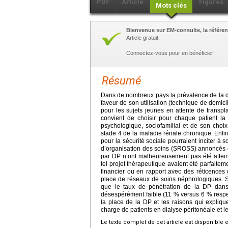
PDF
Article
Figures
Mots clés
Bienvenue sur EM-consulte, la référen
Article gratuit.
Connectez-vous pour en bénéficier!
Résumé
Dans de nombreux pays la prévalence de la di
faveur de son utilisation (technique de domici
pour les sujets jeunes en attente de transplan
convient de choisir pour chaque patient la 
psychologique, sociofamilial et de son choix
stade 4 de la maladie rénale chronique. Enfi
pour la sécurité sociale pourraient inciter à
d’organisation des soins (SROSS) annoncés d
par DP n’ont malheureusement pas été attein
tel projet thérapeutique avaient été parfaitem
financier ou en rapport avec des réticences
place de réseaux de soins néphrologiques. Si
que le taux de pénétration de la DP dans
désespérément faible (11 % versus 6 % respecti
la place de la DP et les raisons qui explique
charge de patients en dialyse péritonéale et le
Le texte complet de cet article est disponible 