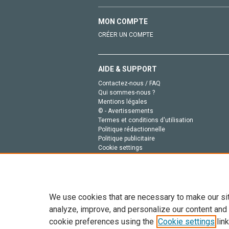
MON COMPTE
CRÉER UN COMPTE
AIDE & SUPPORT
Contactez-nous / FAQ
Qui sommes-nous ?
Mentions légales
© - Avertissements
Termes et conditions d'utilisation
Politique rédactionnelle
Politique publicitaire
Cookie settings
Politique de la vie privée
We use cookies that are necessary to make our si
analyze, improve, and personalize our content and
cookie preferences using the
Cookie settings
link
Tout le contenu de ce site: Copyright © 2026 Else