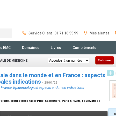
Service Client : 01 71 16 55 99
Mes alertes
Rechercher
és EMC
Domaines
Livres
Compléments
NALE DE MÉDECINE
S'abonner
éale dans le monde et en France : aspects
pales indications
- 28/01/22
 in France: Epidemiological aspects and main indications
sité, groupe hospitalier Pitié-Salpêtrière, Paris 6, 47/83, boulevard de
B