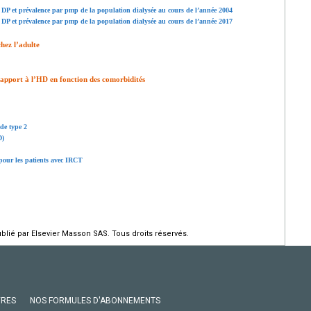
n DP et prévalence par pmp de la population dialysée au cours de l’année 2004
n DP et prévalence par pmp de la population dialysée au cours de l’année 2017
chez l’adulte
rapport à l’HD en fonction des comorbidités
de type 2
D)
 pour les patients avec IRCT
ié par Elsevier Masson SAS. Tous droits réservés.
VRES
NOS FORMULES D'ABONNEMENTS