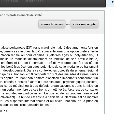
Tableaux
Références
p
ce des professionnels de santé.
connectez-vous
ou
créez un compte
alyse péritonéale (DP) reste marginale malgré des arguments forts en
le, bénéfices cliniques, la DP représente ainsi une option préférentielle
tation rénale ou pour certains [sujets très âgés ou poly-artériels]). Il
meilleure modalité de traitement en fonction de son profil clinique,
 préférentiel lors de l’information pré-dialyse proposée à tous dès le
n les bénéfices économiques potentiels de cette modalité de traitement
 son développement. Dans ce contexte, les objectifs du schéma régional
éjà dès l’horizon 2010 comportant 15 % des malades dialysés traités
ts depuis. Pourtant bon nombre d’obstacles importants concernant un
ent cernés. Certains étaient d’ordre cliniques, psychologiques, sociétal,
 du corps médical ou à des défauts organisationnels dans la mise en
 un certain nombre de ces freins ont été levés, force est de constater
 le monde, en particulier en Europe et de surcroît en France est
vement). Le but de cet article à partir de la littérature est de montrer
nt les disparités internationales et au niveau national de la prise en
s applications cliniques principales.
en PDF.