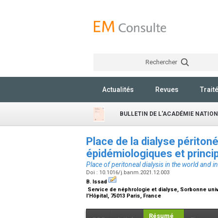
Rechercher
Actualités
Revues
Trait
BULLETIN DE L'ACADÉMIE NATIO
Place de la dialyse périton
épidémiologiques et princi
Place of peritoneal dialysis in the world and
Doi : 10.1016/j.banm.2021.12.003
B. Issad
Service de néphrologie et dialyse, Sorbonne univer
l’Hôpital, 75013 Paris, France
Résumé