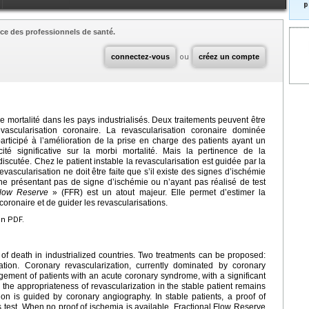
p
ce des professionnels de santé.
connectez-vous
ou
créez un compte
 mortalité dans les pays industrialisés. Deux traitements peuvent être
vascularisation coronaire. La revascularisation coronaire dominée
participé à l’amélioration de la prise en charge des patients ayant un
té significative sur la morbi mortalité. Mais la pertinence de la
discutée. Chez le patient instable la revascularisation est guidée par la
vascularisation ne doit être faite que s’il existe des signes d’ischémie
s ne présentant pas de signe d’ischémie ou n’ayant pas réalisé de test
Flow Reserve
» (FFR) est un atout majeur. Elle permet d’estimer la
onaire et de guider les revascularisations.
en PDF.
of death in industrialized countries. Two treatments can be proposed:
ation. Coronary revascularization, currently dominated by coronary
ement of patients with an acute coronary syndrome, with a significant
 the appropriateness of revascularization in the stable patient remains
tion is guided by coronary angiography. In stable patients, a proof of
s test. When no proof of ischemia is available, Fractional Flow Reserve