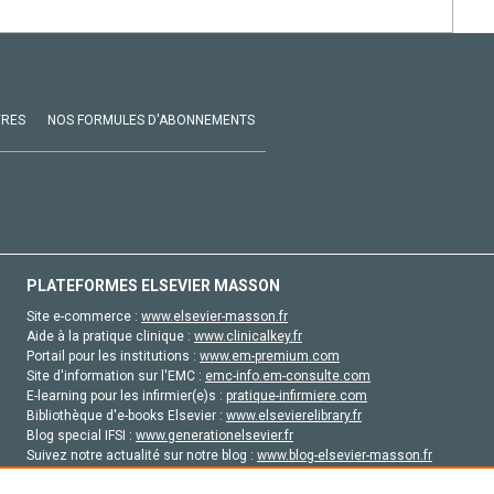
VRES
NOS FORMULES D'ABONNEMENTS
PLATEFORMES ELSEVIER MASSON
Site e-commerce :
www.elsevier-masson.fr
Aide à la pratique clinique :
www.clinicalkey.fr
Portail pour les institutions :
www.em-premium.com
Site d'information sur l'EMC :
emc-info.em-consulte.com
E-learning pour les infirmier(e)s :
pratique-infirmiere.com
Bibliothèque d'e-books Elsevier :
www.elsevierelibrary.fr
Blog special IFSI :
www.generationelsevier.fr
Suivez notre actualité sur notre blog :
www.blog-elsevier-masson.fr
Site d'emploi en santé :
emploisante.com