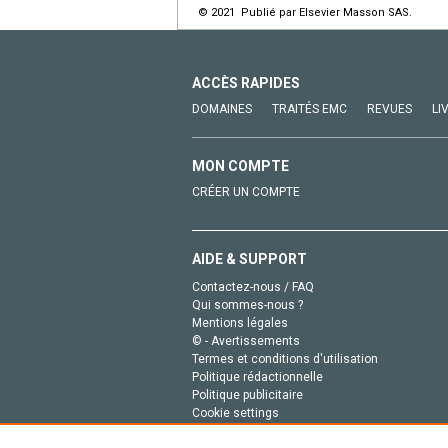
© 2021 Publié par Elsevier Masson SAS.
ACCÈS RAPIDES
DOMAINES
TRAITÉS EMC
REVUES
LI
MON COMPTE
CRÉER UN COMPTE
AIDE & SUPPORT
Contactez-nous / FAQ
Qui sommes-nous ?
Mentions légales
© - Avertissements
Termes et conditions d'utilisation
Politique rédactionnelle
Politique publicitaire
Cookie settings
Politique de la vie privée