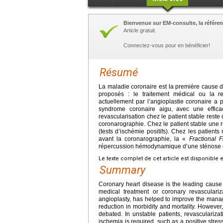
Bienvenue sur EM-consulte, la référen
Article gratuit.
Connectez-vous pour en bénéficier!
Résumé
La maladie coronaire est la première cause de
proposés : le traitement médical ou la re
actuellement par l’angioplastie coronaire a 
syndrome coronaire aigu, avec une efficaci
revascularisation chez le patient stable reste 
coronarographie. Chez le patient stable une re
(tests d’ischémie positifs). Chez les patient
avant la coronarographie, la «
Fractional 
répercussion hémodynamique d’une sténose cor
Le texte complet de cet article est disponible 
Summary
Coronary heart disease is the leading cause 
medical treatment or coronary revasculariz
angioplasty, has helped to improve the manag
reduction in morbidity and mortality. However,
debated. In unstable patients, revasculariza
ischemia is required, such as a positive stres