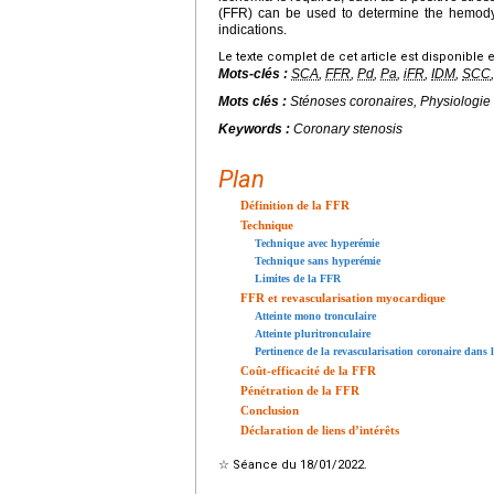
(FFR) can be used to determine the hemodyn
indications.
Le texte complet de cet article est disponible 
Mots-clés :
SCA
,
FFR
,
Pd
,
Pa
,
iFR
,
IDM
,
SCC
Mots clés :
Sténoses coronaires, Physiologie
Keywords :
Coronary stenosis
Plan
Définition de la FFR
Technique
Technique avec hyperémie
Technique sans hyperémie
Limites de la FFR
FFR et revascularisation myocardique
Atteinte mono tronculaire
Atteinte pluritronculaire
Pertinence de la revascularisation coronaire dans
Coût-efficacité de la FFR
Pénétration de la FFR
Conclusion
Déclaration de liens d’intérêts
☆
Séance du 18/01/2022.