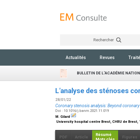
Rechercher
Actualités
Revues
Trait
BULLETIN DE L'ACADÉMIE NATIO
L’analyse des sténoses cor
28/01/22
Coronary stenosis analysis: Beyond coronar
Doi : 10.1016/j.banm.2021.11.019
M. Gilard
University hospital centre Brest, CHRU de Brest, 1
Résumé
PDF
Article
Figures
Mots clés