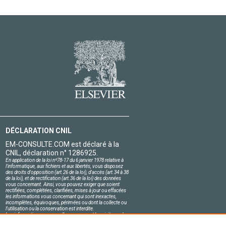
DÉCLARATION CNIL
EM-CONSULTE.COM est déclaré à la
CNIL, déclaration n° 1286925.
En application de la loi nº78-17 du 6 janvier 1978 relative à
l'informatique, aux fichiers et aux libertés, vous disposez
des droits d'opposition (art.26 de la loi), d'accès (art.34 à 38
de la loi), et de rectification (art.36 de la loi) des données
vous concernant. Ainsi, vous pouvez exiger que soient
rectifiées, complétées, clarifiées, mises à jour ou effacées
les informations vous concernant qui sont inexactes,
incomplètes, équivoques, périmées ou dont la collecte ou
l'utilisation ou la conservation est interdite.
Les informations personnelles concernant les visiteurs de
notre site, y compris leur identité, sont confidentielles.