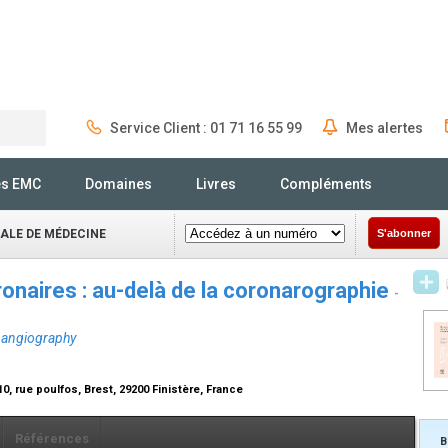
Service Client : 01 71 16 55 99
Mes alertes
Rechercher
és EMC
Domaines
Livres
Compléments
NALE DE MÉDECINE
S'abonner
onaires : au-delà de la coronarographie
-
y angiography
0, rue poulfos, Brest, 29200 Finistère, France
Références
B