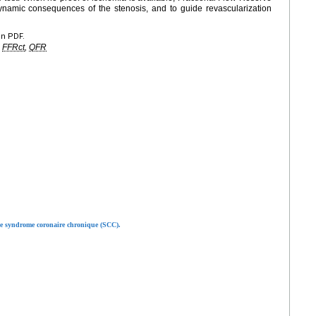
amic consequences of the stenosis, and to guide revascularization
en PDF.
,
FFRct
,
QFR
 le syndrome coronaire chronique (SCC).