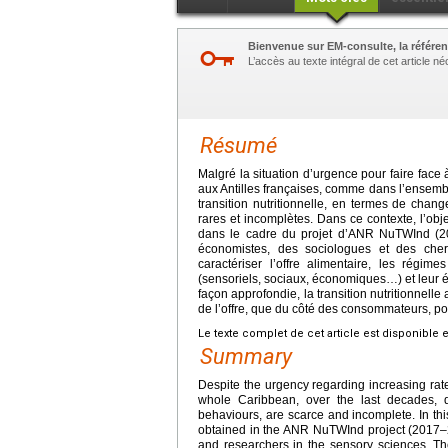
Bienvenue sur EM-consulte, la référen
L’accès au texte intégral de cet article 
Résumé
Malgré la situation d’urgence pour faire fac
aux Antilles françaises, comme dans l’ensemb
transition nutritionnelle, en termes de cha
rares et incomplètes. Dans ce contexte, l’obj
dans le cadre du projet d’ANR NuTWInd (201
économistes, des sociologues et des cher
caractériser l’offre alimentaire, les régi
(sensoriels, sociaux, économiques…) et leur é
façon approfondie, la transition nutritionnelle 
de l’offre, que du côté des consommateurs, pou
Le texte complet de cet article est disponible 
Summary
Despite the urgency regarding increasing rate
whole Caribbean, over the last decades, da
behaviours, are scarce and incomplete. In this 
obtained in the ANR NuTWInd project (2017–202
and researchers in the sensory sciences. Th