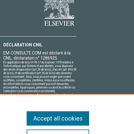
DÉCLARATION CNIL
EM-CONSULTE.COM est déclaré à la
CNIL, déclaration n° 1286925.
En application de la loi nº78-17 du 6 janvier 1978 relative à
l'informatique, aux fichiers et aux libertés, vous disposez
des droits d'opposition (art.26 de la loi), d'accès (art.34 à 38
de la loi), et de rectification (art.36 de la loi) des données
vous concernant. Ainsi, vous pouvez exiger que soient
rectifiées, complétées, clarifiées, mises à jour ou effacées
les informations vous concernant qui sont inexactes,
incomplètes, équivoques, périmées ou dont la collecte ou
l'utilisation ou la conservation est interdite.
Les informations personnelles concernant les visiteurs de
notre site, y compris leur identité, sont confidentielles.
Le responsable du site s'engage sur l'honneur à respecter
les conditions légales de confidentialité applicables en
France et à ne pas divulguer ces informations à des tiers.
Accept all cookies