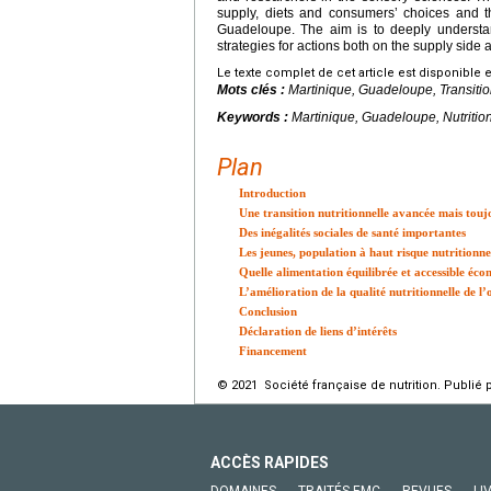
supply, diets and consumers’ choices and th
Guadeloupe. The aim is to deeply understan
strategies for actions both on the supply side 
Le texte complet de cet article est disponible 
Mots clés :
Martinique, Guadeloupe, Transition
Keywords :
Martinique, Guadeloupe, Nutrition 
Plan
Introduction
Une transition nutritionnelle avancée mais touj
Des inégalités sociales de santé importantes
Les jeunes, population à haut risque nutritionne
Quelle alimentation équilibrée et accessible é
L’amélioration de la qualité nutritionnelle de l’
Conclusion
Déclaration de liens d’intérêts
Financement
© 2021 Société française de nutrition. Publié 
ACCÈS RAPIDES
DOMAINES
TRAITÉS EMC
REVUES
LI