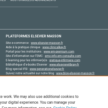
PLATEFORMES ELSEVIER MASSON
Site e-commerce :
www.elsevier-masson.fr
Aide à la pratique clinique :
www.clinicalkey.fr
Portail pour les institutions :
www.em-premium.com
Site d'information sur l'EMC :
emc-info.em-consulte.com
E-learning pour les infirmier(e)s :
pratique-infirmiere.com
Bibliothèque d'e-books Elsevier :
www.elsevierelibrary.fr
Blog special IFSI :
www.generationelsevier.fr
Suivez notre actualité sur notre blog :
www.blog-elsevier-masson.fr
Site d'emploi en santé :
emploisante.com
te work. We may also use additional cookies to
 your digital experience. You can manage your