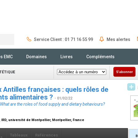
Service Client : 01 71 16 55 99
Mes alertes
Rechercher
és EMC
Domaines
Livres
Compléments
ÉTÉTIQUE
S'abonner
x Antilles françaises : quels rôles de
ts alimentaires ?
- 01/02/22
: What are the roles of food supply and dietary behaviours?
IRD, université de Montpellier, Montpellier, France
Tableaux
Références
B
ls