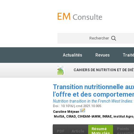
Rechercher
Actualités
Revues
Trait
CAHIERS DE NUTRITION ET DE DI
Transition nutritionnelle au
l’offre et des comportemen
Nutrition transition in the French West Indies
Doi : 10.1016/j.cnd.2021.10.005
Caroline Méjean
MoISA, CIRAD, CIHEAM-IAMM, INRAE, institut Agro, 
Résumé
Points
PDF
Article
Mots clés
essentie