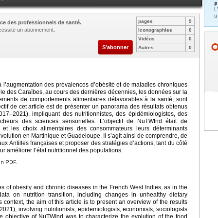
p
L
u
pages
9
ce des professionnels de santé.
nécessite un abonnement.
Iconographies
0
Vidéos
0
S'abonner
Autres
0
e à l’augmentation des prévalences d’obésité et de maladies chroniques
le des Caraïbes, au cours des dernières décennies, les données sur la
ngements de comportements alimentaires défavorables à la santé, sont
ectif de cet article est de présenter un panorama des résultats obtenus
7–2021), impliquant des nutritionnistes, des épidémiologistes, des
cheurs des sciences sensorielles. L’objectif de NuTWInd était de
mes et les choix alimentaires des consommateurs leurs déterminants
volution en Martinique et Guadeloupe. Il s’agit ainsi de comprendre, de
aux Antilles françaises et proposer des stratégies d’actions, tant du côté
r améliorer l’état nutritionnel des populations.
en PDF.
s of obesity and chronic diseases in the French West Indies, as in the
ta on nutrition transition, including changes in unhealthy dietary
context, the aim of this article is to present an overview of the results
1), involving nutritionists, epidemiologists, economists, sociologists
e objective of NuTWInd was to characterize the evolution of the food