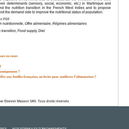
eir determinants (sensory, social, economic, etc.) in Martinique and
d the nutrition transition in the French West Indies and to propose
and the demand side to improve the nutritional status of population.
en PDF.
 nutritionnelle, Offre alimentaire, Régimes alimentaires
transition, Food supply, Diet
ours en cours
l
conomiquement ?
offre aux Antilles françaises, un levier pour améliorer l’alimentation ?
par Elsevier Masson SAS. Tous droits réservés.
VRES
NOS FORMULES D'ABONNEMENTS