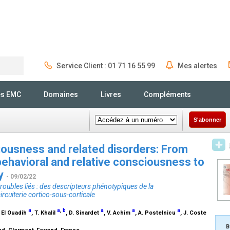
Service Client : 01 71 16 55 99
Mes alertes
Rechercher
és EMC
Domaines
Livres
Compléments
S'abonner
iousness and related disorders: From
behavioral and relative consciousness to
ry
- 09/02/22
roubles liés : des descripteurs phénotypiques de la
rcuiterie cortico-sous-corticale
a
a
,
b
a
a
a
. El Ouadih
, T. Khalil
, D. Sinardet
, V. Achim
, A. Postelnicu
, J. Coste
B
nd, Clermont-Ferrand, France