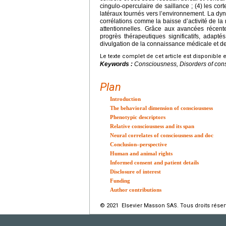
cingulo-operculaire de saillance ; (4) les cor
latéraux tournés vers l’environnement. La dyn
corrélations comme la baisse d’activité de la 
attentionnelles. Grâce aux avancées récent
progrès thérapeutiques significatifs, adap
divulgation de la connaissance médicale et de 
Le texte complet de cet article est disponible 
Keywords :
Consciousness, Disorders of con
Plan
Introduction
The behavioral dimension of consciousness
Phenotypic descriptors
Relative consciousness and its span
Neural correlates of consciousness and doc
Conclusion–perspective
Human and animal rights
Informed consent and patient details
Disclosure of interest
Funding
Author contributions
© 2021 Elsevier Masson SAS. Tous droits réser