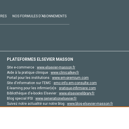
VRES
NOS FORMULES D'ABONNEMENTS
PLATEFORMES ELSEVIER MASSON
Site e-commerce :
www.elsevier-masson.fr
Aide à la pratique clinique :
www.clinicalkey.fr
Portail pour les institutions :
www.em-premium.com
Site d'information sur l'EMC :
emc-info.em-consulte.com
E-learning pour les infirmier(e)s :
pratique-infirmiere.com
Bibliothèque d'e-books Elsevier :
www.elsevierelibrary.fr
Blog special IFSI :
www.generationelsevier.fr
Suivez notre actualité sur notre blog :
www.blog-elsevier-masson.fr
Site d'emploi en santé :
emploisante.com