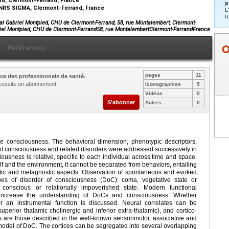
p
CNRS SIGMA, Clermont-Ferrand, France
L
u
tal Gabriel Montpied, CHU de Clermont-Ferrand, 58, rue Montalembert, Clermont-
briel Montpied, CHU de Clermont-Ferrand58, rue MontalembertClermont-FerrandFrance
Références
pages
11
ce des professionnels de santé.
nécessite un abonnement.
Iconographies
5
Vidéos
0
S'abonner
Autres
0
he consciousness. The behavioral dimension, phenotypic descriptors,
 of consciousness and related disorders were addressed successively in
ousness is relative, specific to each individual across time and space.
elf and the environment, it cannot be separated from behaviors, entailing
ctic and metagnostic aspects. Observation of spontaneous and evoked
pes of disorder of consciousness (DoC): coma, vegetative state or
conscious or relationally impoverished state. Modern functional
 increase the understanding of DoCs and consciousness. Whether
r an instrumental function is discussed. Neural correlates can be
perior thalamic cholinergic and inferior extra-thalamic), and cortico-
res are those described in the well-known sensorimotor, associative and
c model of DoC. The cortices can be segregated into several overlapping