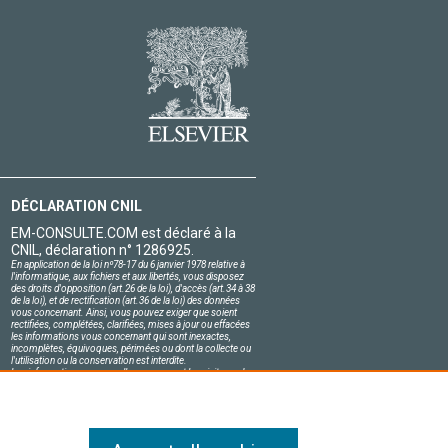
DÉCLARATION CNIL
EM-CONSULTE.COM est déclaré à la
CNIL, déclaration n° 1286925.
En application de la loi nº78-17 du 6 janvier 1978 relative à
l'informatique, aux fichiers et aux libertés, vous disposez
des droits d'opposition (art.26 de la loi), d'accès (art.34 à 38
de la loi), et de rectification (art.36 de la loi) des données
vous concernant. Ainsi, vous pouvez exiger que soient
rectifiées, complétées, clarifiées, mises à jour ou effacées
les informations vous concernant qui sont inexactes,
incomplètes, équivoques, périmées ou dont la collecte ou
l'utilisation ou la conservation est interdite.
Les informations personnelles concernant les visiteurs de
notre site, y compris leur identité, sont confidentielles.
Le responsable du site s'engage sur l'honneur à respecter
les conditions légales de confidentialité applicables en
France et à ne pas divulguer ces informations à des tiers.