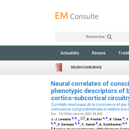
Rechercher
Actualités
Revues
Trait
NEUROCHIRURGIE
Neural correlates of consc
phenotypic descriptors of 
cortico-subcortical circuit
Corrélats neuronaux de la conscience et des t
conscience comportementale et relative à la ci
Doi : 10.1016/j.neuchi.2021.05.003
a
,
b
,
a
,
b
a
J.-J. Lemaire
⁎
, B. Pontier
, R. Chaix
, Y
a
,
b
a
,
b
b
a
,
b
, V. Germain
, C. Sarret
, A. Sontheimer
a
Service de neurochirurgie, CHU Clermont-Ferra