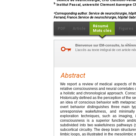
b
Institut Pascal, université Clermont Auvergne 
⁎
Corresponding author. Service de neurochirurgie, hôpi
Ferrand, France.Service de neurochirurgie, hôpital Ga
Résumé
PDF
Article
Figures
Mots clés
Bienvenue sur EM-consulte, la référen
L’accès au texte intégral de cet article 
Abstract
We report a review of medical aspects of t
relative consciousness and neural correlates
a holistic and chronological approach. Consci
Historically defined as the perception of the s
an idea of conscious behavior with metapra
overt behavior distinguishes three main ty
unresponsive wakefulness, and minimally 
exploration techniques, such as imaging,
consciousness is a superior function and/o
subdivided into two wakefulness pathways (su
subcortical circuitry. The deep brain structu
limbic loops, as illustrated in the mesolimbi