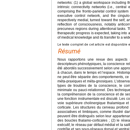
networks: (1) a global workspace including t
intrinsic connectivity networks (i.e., centr
comprising the fronto-parietal control system 
executive control network, and the cingulo-
respectively medial, turned toward the self, 
reflection of consciousness, notably anticor
precuneus regions during attentional tasks. T
therapeutic progress is expected, taking into 
of medical knowledge and its transfer to a wide
Le texte complet de cet article est disponible 
Résumé
Nous rapportons une revue des aspects 
descripteurs phénotypiques, la conscience rela
été abordés successivement selon une approch
à chacun, dans le temps et l’espace. Histori
ne peut être séparée des comportements, ce 
méta-praxiques et méta-gnosiques. L’observa
types de troubles de la conscience, le coma
minimale ou pauci-relationnel. Des technique
la compréhension de la conscience et de ses 
une fonction instrumentale est discuté. Les co
voie supérieure cholinergique thalamique et l
corticale. Les structures du cerveau profond
associatives et limbiques, comme illustré d
peuvent être distingués selon leur appartena
des boucles thalamo-corticales ; (2) le résea
exécutif, le réseau par défaut médial et la sai
contrôle et ses sous-réseaux dorsal et ventral 