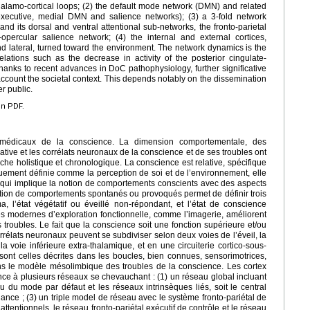
halamo-cortical loops; (2) the default mode network (DMN) and related
al executive, medial DMN and salience networks); (3) a 3-fold network
and its dorsal and ventral attentional sub-networks, the fronto-parietal
opercular salience network; (4) the internal and external cortices,
and lateral, turned toward the environment. The network dynamics is the
relations such as the decrease in activity of the posterior cingulate-
hanks to recent advances in DoC pathophysiology, further significative
account the societal context. This depends notably on the dissemination
r public.
en PDF.
médicaux de la conscience. La dimension comportementale, des
tive et les corrélats neuronaux de la conscience et de ses troubles ont
e holistique et chronologique. La conscience est relative, spécifique
quement définie comme la perception de soi et de l’environnement, elle
qui implique la notion de comportements conscients avec des aspects
tion de comportements spontanés ou provoqués permet de définir trois
, l’état végétatif ou éveillé non-répondant, et l’état de conscience
s modernes d’exploration fonctionnelle, comme l’imagerie, améliorent
troubles. Le fait que la conscience soit une fonction supérieure et/ou
rrélats neuronaux peuvent se subdiviser selon deux voies de l’éveil, la
a voie inférieure extra-thalamique, et en une circuiterie cortico-sous-
 sont celles décrites dans les boucles, bien connues, sensorimotrices,
ans le modèle mésolimbique des troubles de la conscience. Les cortex
nce à plusieurs réseaux se chevauchant : (1) un réseau global incluant
u du mode par défaut et les réseaux intrinsèques liés, soit le central
llance ; (3) un triple model de réseau avec le système fronto-pariétal de
attentionnels, le réseau fronto-pariétal exécutif de contrôle et le réseau