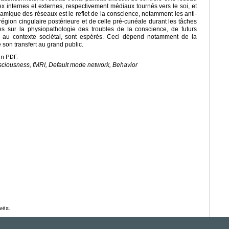
tex internes et externes, respectivement médiaux tournés vers le soi, et
amique des réseaux est le reflet de la conscience, notamment les anti-
région cingulaire postérieure et de celle pré-cunéale durant les tâches
es sur la physiopathologie des troubles de la conscience, de futurs
tés au contexte sociétal, sont espérés. Ceci dépend notamment de la
son transfert au grand public.
en PDF.
sciousness, fMRI, Default mode network, Behavior
vés.