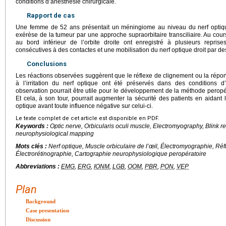
conditions d’anesthésie chirurgicale.
Rapport de cas
Une femme de 52 ans présentait un méningiome au niveau du nerf optique
exérèse de la tumeur par une approche supraorbitaire transciliaire. Au cours
au bord inférieur de l’orbite droite ont enregistré à plusieurs reprise
consécutives à des contactes et une mobilisation du nerf optique droit par de
Conclusions
Les réactions observées suggèrent que le réflexe de clignement ou la répo
à l’irritation du nerf optique ont été préservés dans des conditions d’
observation pourrait être utile pour le développement de la méthode peropé
Et cela, à son tour, pourrait augmenter la sécurité des patients en aidant
optique avant toute influence négative sur celui-ci.
Le texte complet de cet article est disponible en PDF.
Keywords :
Optic nerve, Orbicularis oculi muscle, Electromyography, Blink re
neurophysiological mapping
Mots clés :
Nerf optique, Muscle orbiculaire de l’œil, Électromyographie, Ré
Électrorétinographie, Cartographie neurophysiologique peropératoire
Abbreviations :
EMG
,
ERG
,
IONM
,
LGB
,
OOM
,
PBR
,
PON
,
VEP
Plan
Background
Case presentation
Discussion