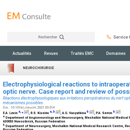
Rechercher
Service C
Rechercher
Actualités
Revues
Traités EMC
Domaines
NEUROCHIRURGIE
Electrophysiological reactions to intraoperati
optic nerve. Case report and review of po
Réactions électrophysiologiques aux irritations peropératoires du nerf opt
mécanismes possibles
Doi : 10.1016/j.neuchi.2021.03.014
a
,
⁎
a
,
b
b
b
E.A. Levin
, R.S. Kiselev
, A.G. Vasyatkina
, P.A. Semin
a
Department of Angioneurology and Neurosurgery, Meshalkin National Medical 
630055 Novosibirsk, Russian Federation
b
Department of Neurosurgery, Meshalkin National Medical Research Centre, Rec
Russian Federation