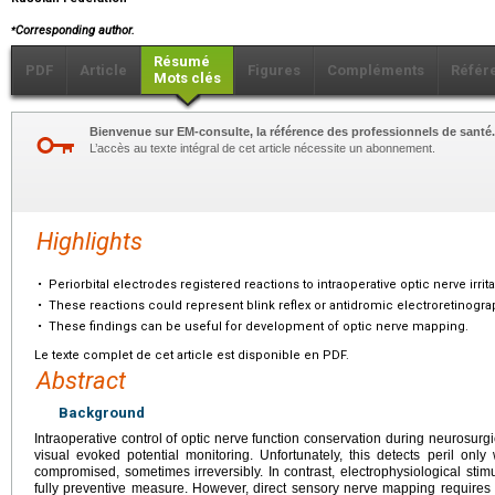
⁎
Corresponding author.
Résumé
PDF
Article
Figures
Compléments
Référ
Mots clés
Bienvenue sur EM-consulte, la référence des professionnels de santé.
L’accès au texte intégral de cet article nécessite un abonnement.
Highlights
•
Periorbital electrodes registered reactions to intraoperative optic nerve irrita
•
These reactions could represent blink reflex or antidromic electroretinogr
•
These findings can be useful for development of optic nerve mapping.
Le texte complet de cet article est disponible en PDF.
Abstract
Background
Intraoperative control of optic nerve function conservation during neurosurgi
visual evoked potential monitoring. Unfortunately, this detects peril on
compromised, sometimes irreversibly. In contrast, electrophysiological sti
fully preventive measure. However, direct sensory nerve mapping requires 