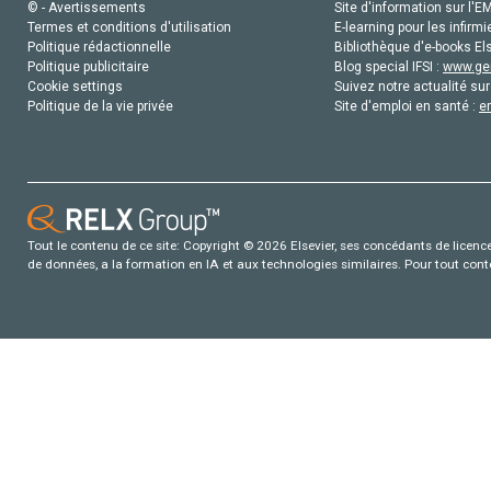
© - Avertissements
Site d'information sur l'E
Termes et conditions d'utilisation
E-learning pour les infirmi
Politique rédactionnelle
Bibliothèque d'e-books Els
Politique publicitaire
Blog special IFSI :
www.gen
Cookie settings
Suivez notre actualité sur
Politique de la vie privée
Site d'emploi en santé :
e
Tout le contenu de ce site: Copyright © 2026 Elsevier, ses concédants de licence e
de données, a la formation en IA et aux technologies similaires. Pour tout con