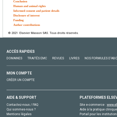
Conclusion
Human and animal rights
Informed consent and patient details
Disclosure of interest
Funding
Author contributions
© 2021 Elsevier Masson SAS. Tous droits réservés.
ACCÈS RAPIDES
DOMAINES
TRAITÉS EMC
REVUES
LIVRES
NOS FORMULES D'AB
MON COMPTE
CRÉER UN COMPTE
AIDE & SUPPORT
PLATEFORMES ELSE
Contactez-nous / FAQ
Site e-commerce :
www.el
Qui sommes-nous ?
Aide à la pratique clinique
Mentions légales
Portail pour les institution