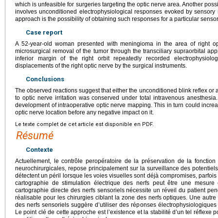
which is unfeasible for surgeries targeting the optic nerve area. Another po
involves unconditioned electrophysiological responses evoked by sensory ne
approach is the possibility of obtaining such responses for a particular sens
Case report
A 52-year-old woman presented with meningioma in the area of right o
microsurgical removal of the tumor through the transciliary supraorbital app
inferior margin of the right orbit repeatedly recorded electrophysiolo
displacements of the right optic nerve by the surgical instruments.
Conclusions
The observed reactions suggest that either the unconditioned blink reflex or
to optic nerve irritation was conserved under total intravenous anesthesia
development of intraoperative optic nerve mapping. This in turn could increas
optic nerve location before any negative impact on it.
Le texte complet de cet article est disponible en PDF.
Résumé
Contexte
Actuellement, le contrôle peropératoire de la préservation de la fonction 
neurochirurgicales, repose principalement sur la surveillance des potentie
détectent un péril lorsque les voies visuelles sont déjà compromises, parfois
cartographie de stimulation électrique des nerfs peut être une mesure 
cartographie directe des nerfs sensoriels nécessite un réveil du patient penda
réalisable pour les chirurgies ciblant la zone des nerfs optiques. Une autr
des nerfs sensoriels suggère d’utiliser des réponses électrophysiologiques 
Le point clé de cette approche est l’existence et la stabilité d’un tel réflexe 