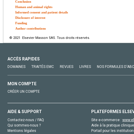
Conclusion
Human and animal rights
Informed consent and patient details
Disclosure of interest
Funding
Author contributions
© 2021 Elsevier Masson SAS. Tous droits réservés.
ACCÈS RAPIDES
DOMAINES
TRAITÉS EMC
REVUES
LIVRES
NOS FORMULES D'AB
MON COMPTE
CRÉER UN COMPTE
AIDE & SUPPORT
PLATEFORMES ELSE
Contactez-nous / FAQ
Site e-commerce :
www.el
Qui sommes-nous ?
Aide à la pratique clinique
Mentions légales
Portail pour les institution