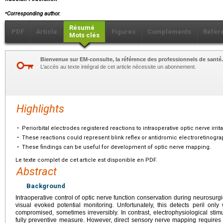
⁎
Corresponding author.
Résumé
PDF
Article
Figures
Compléments
Référ
Mots clés
Bienvenue sur EM-consulte, la référence des professionnels de santé.
L’accès au texte intégral de cet article nécessite un abonnement.
Highlights
•
Periorbital electrodes registered reactions to intraoperative optic nerve irrita
•
These reactions could represent blink reflex or antidromic electroretinogr
•
These findings can be useful for development of optic nerve mapping.
Le texte complet de cet article est disponible en PDF.
Abstract
Background
Intraoperative control of optic nerve function conservation during neurosurgi
visual evoked potential monitoring. Unfortunately, this detects peril on
compromised, sometimes irreversibly. In contrast, electrophysiological sti
fully preventive measure. However, direct sensory nerve mapping requires 