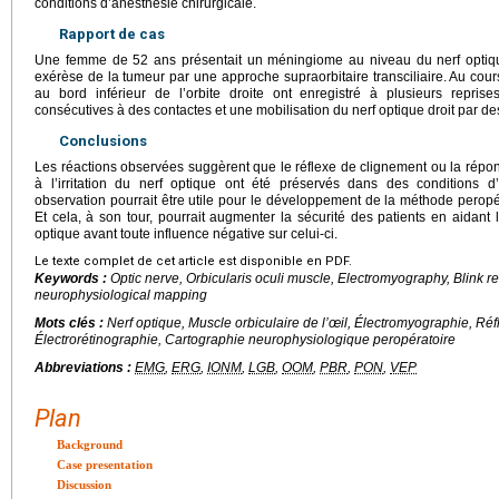
conditions d’anesthésie chirurgicale.
Rapport de cas
Une femme de 52 ans présentait un méningiome au niveau du nerf optique
exérèse de la tumeur par une approche supraorbitaire transciliaire. Au cours
au bord inférieur de l’orbite droite ont enregistré à plusieurs reprise
consécutives à des contactes et une mobilisation du nerf optique droit par de
Conclusions
Les réactions observées suggèrent que le réflexe de clignement ou la répo
à l’irritation du nerf optique ont été préservés dans des conditions d’
observation pourrait être utile pour le développement de la méthode peropé
Et cela, à son tour, pourrait augmenter la sécurité des patients en aidant
optique avant toute influence négative sur celui-ci.
Le texte complet de cet article est disponible en PDF.
Keywords :
Optic nerve, Orbicularis oculi muscle, Electromyography, Blink re
neurophysiological mapping
Mots clés :
Nerf optique, Muscle orbiculaire de l’œil, Électromyographie, Ré
Électrorétinographie, Cartographie neurophysiologique peropératoire
Abbreviations :
EMG
,
ERG
,
IONM
,
LGB
,
OOM
,
PBR
,
PON
,
VEP
Plan
Background
Case presentation
Discussion