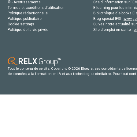
© - Avertissements
Site d'information sur l'E
Termes et conditions d'utilisation
E-learning pour les infirmi
Politique rédactionnelle
Bibliothèque d'e-books Els
Politique publicitaire
Blog special IFSI :
www.gen
Cookie settings
Suivez notre actualité sur
Politique de la vie privée
Site d'emploi en santé :
e
Tout le contenu de ce site: Copyright © 2026 Elsevier, ses concédants de licence e
de données, a la formation en IA et aux technologies similaires. Pour tout con