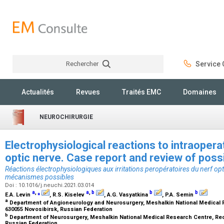
Rechercher
Service C
Rechercher
Actualités
Revues
Traités EMC
Domaines
NEUROCHIRURGIE
Electrophysiological reactions to intraoperati
optic nerve. Case report and review of po
Réactions électrophysiologiques aux irritations peropératoires du nerf opt
mécanismes possibles
Doi : 10.1016/j.neuchi.2021.03.014
a
,
⁎
a
,
b
b
b
E.A. Levin
, R.S. Kiselev
, A.G. Vasyatkina
, P.A. Semin
a
Department of Angioneurology and Neurosurgery, Meshalkin National Medical 
630055 Novosibirsk, Russian Federation
b
Department of Neurosurgery, Meshalkin National Medical Research Centre, Rec
Russian Federation