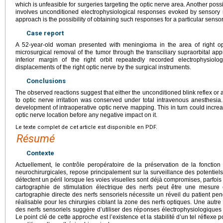
which is unfeasible for surgeries targeting the optic nerve area. Another po
involves unconditioned electrophysiological responses evoked by sensory ne
approach is the possibility of obtaining such responses for a particular sens
Case report
A 52-year-old woman presented with meningioma in the area of right o
microsurgical removal of the tumor through the transciliary supraorbital app
inferior margin of the right orbit repeatedly recorded electrophysiolo
displacements of the right optic nerve by the surgical instruments.
Conclusions
The observed reactions suggest that either the unconditioned blink reflex or
to optic nerve irritation was conserved under total intravenous anesthesia
development of intraoperative optic nerve mapping. This in turn could increas
optic nerve location before any negative impact on it.
Le texte complet de cet article est disponible en PDF.
Résumé
Contexte
Actuellement, le contrôle peropératoire de la préservation de la fonction 
neurochirurgicales, repose principalement sur la surveillance des potentie
détectent un péril lorsque les voies visuelles sont déjà compromises, parfois
cartographie de stimulation électrique des nerfs peut être une mesure 
cartographie directe des nerfs sensoriels nécessite un réveil du patient penda
réalisable pour les chirurgies ciblant la zone des nerfs optiques. Une autr
des nerfs sensoriels suggère d’utiliser des réponses électrophysiologiques 
Le point clé de cette approche est l’existence et la stabilité d’un tel réflexe 