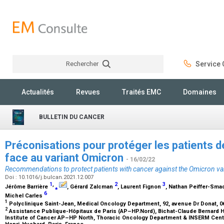
Rechercher
Service C
Rechercher
Actualités
Revues
Traités EMC
Domaines
BULLETIN DU CANCER
Préconisations pour protéger les patients de
face au variant Omicron
- 16/02/22
Recommendations to protect patients with cancer against the Omicron va
Doi : 10.1016/j.bulcan.2021.12.007
1
,
2
3
Jérôme Barrière
⁎
, Gérard Zalcman
, Laurent Fignon
, Nathan Peiffer-Sma
6
Michel Carles
1
Polyclinique Saint-Jean, Medical Oncology Department, 92, avenue Dr Donat, 
2
Assistance Publique-Hôpitaux de Paris (AP–HP.Nord), Bichat-Claude Bernard Hos
Institute of Cancer AP–HP North, Thoracic Oncology Department & INSERM Centre 