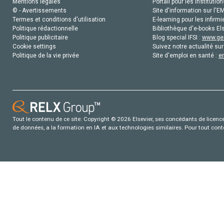
Mentions légales
Portail pour les institution
© - Avertissements
Site d'information sur l'E
Termes et conditions d'utilisation
E-learning pour les infirmi
Politique rédactionnelle
Bibliothèque d'e-books Els
Politique publicitaire
Blog special IFSI :
www.gen
Cookie settings
Suivez notre actualité sur
Politique de la vie privée
Site d'emploi en santé :
e
Tout le contenu de ce site: Copyright © 2026 Elsevier, ses concédants de licence e
de données, a la formation en IA et aux technologies similaires. Pour tout con