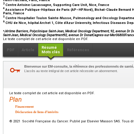
Henri-Huchard, Paris, France
3
Centre Antoine-Lacassagne, Supporting Care Unit, Nice, France
4
Assistance Publique-Hôpitaux de Paris (AP–HP.Nord), Bichat-Claude Bernard H
Paris, France
5
Centre Hospitalier Toulon Sainte-Musse, Pulmonology and Oncology Departme
6
CHU de Nice, hôpital Archet 1, Côte d’Azur University, Infectious Diseases De
⁎
Jérôme Barriere, Polyclinique Saint-Jean, Medical Oncology Department, 92, avenue Dr D
Saint-Jean, Medical Oncology Department92, avenue Dr DonatCagnes-sur-Mer06800Franc
Le texte complet de cet article est disponible en PDF.
Résumé
PDF
Article
Références
Mots clés
Bienvenue sur EM-consulte, la référence des professionnels de santé.
L’accès au texte intégral de cet article nécessite un abonnement.
Le texte complet de cet article est disponible en PDF.
Plan
Financement
Déclaration de liens d’intérêts
© 2021 Société Française du Cancer. Publié par Elsevier Masson SAS. Tous dro