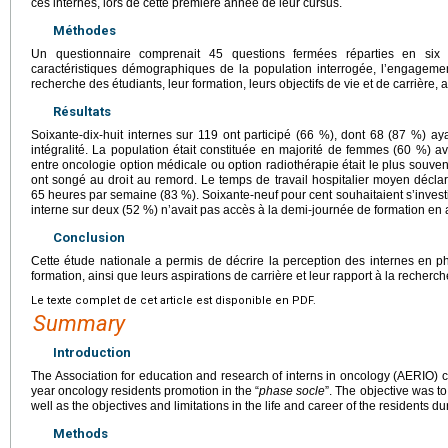
ces internes, lors de cette première année de leur cursus.
Méthodes
Un questionnaire comprenait 45 questions fermées réparties en six 
caractéristiques démographiques de la population interrogée, l’engagement 
recherche des étudiants, leur formation, leurs objectifs de vie et de carrière,
Résultats
Soixante-dix-huit internes sur 119 ont participé (66 %), dont 68 (87 %) a
intégralité. La population était constituée en majorité de femmes (60 %)
entre oncologie option médicale ou option radiothérapie était le plus souve
ont songé au droit au remord. Le temps de travail hospitalier moyen déclaré
65
heures par semaine (83 %). Soixante-neuf pour cent souhaitaient s’investi
interne sur deux (52 %) n’avait pas accès à la demi-journée de formation en
Conclusion
Cette étude nationale a permis de décrire la perception des internes en ph
formation, ainsi que leurs aspirations de carrière et leur rapport à la recherch
Le texte complet de cet article est disponible en PDF.
Summary
Introduction
The Association for education and research of interns in oncology (AERIO) 
year oncology residents promotion in the “
phase socle
”. The objective was to
well as the objectives and limitations in the life and career of the residents dur
Methods