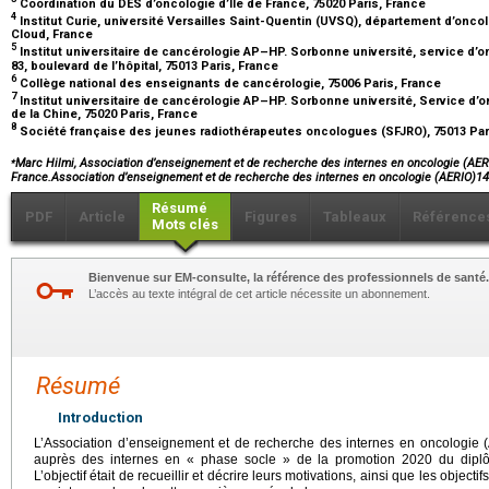
Coordination du DES d’oncologie d’Ile de France, 75020 Paris, France
4
Institut Curie, université Versailles Saint-Quentin (UVSQ), département d’oncolo
Cloud, France
5
Institut universitaire de cancérologie AP–HP. Sorbonne université, service d’on
83, boulevard de l’hôpital, 75013 Paris, France
6
Collège national des enseignants de cancérologie, 75006 Paris, France
7
Institut universitaire de cancérologie AP–HP. Sorbonne université, Service d’on
de la Chine, 75020 Paris, France
8
Société française des jeunes radiothérapeutes oncologues (SFJRO), 75013 Par
⁎
Marc Hilmi, Association d’enseignement et de recherche des internes en oncologie (AERI
France.Association d’enseignement et de recherche des internes en oncologie (AERIO)
Résumé
PDF
Article
Figures
Tableaux
Référence
Mots clés
Bienvenue sur EM-consulte, la référence des professionnels de santé.
L’accès au texte intégral de cet article nécessite un abonnement.
Résumé
Introduction
L’Association d’enseignement et de recherche des internes en oncologie
auprès des internes en « phase socle » de la promotion 2020 du diplô
L’objectif était de recueillir et décrire leurs motivations, ainsi que les objecti