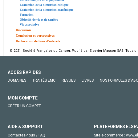
Évaluation de la dimension clinique
Évaluation de la dimension académique
Formation
Objectifs de vie et de carrière
Vie associative
Discussion
Conclusion et perspectives
Déclaration de liens d’intérêts
© 2021 Société Française du Cancer. Publié par Elsevier Masson SAS. Tous dro
ACCÈS RAPIDES
DOMAINES
TRAITÉS EMC
REVUES
LIVRES
NOS FORMULES D'AB
MON COMPTE
CRÉER UN COMPTE
AIDE & SUPPORT
PLATEFORMES ELSE
Contactez-nous / FAQ
Site e-commerce :
www.el