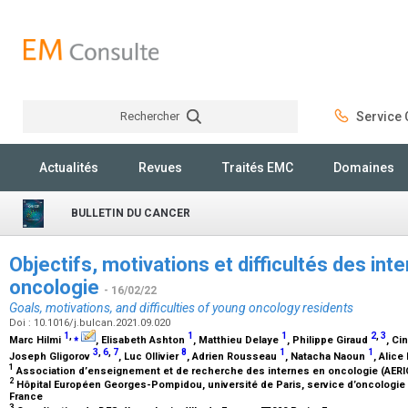
Rechercher
Service C
Rechercher
Actualités
Revues
Traités EMC
Domaines
BULLETIN DU CANCER
Objectifs, motivations et difficultés des in
oncologie
- 16/02/22
Goals, motivations, and difficulties of young oncology residents
Doi : 10.1016/j.bulcan.2021.09.020
1
,
⁎
1
1
2
,
3
Marc Hilmi
, Elisabeth Ashton
, Matthieu Delaye
, Philippe Giraud
, Ci
3
,
6
,
7
8
1
1
Joseph Gligorov
, Luc Ollivier
, Adrien Rousseau
, Natacha Naoun
, Alice
1
Association d’enseignement et de recherche des internes en oncologie (AERIO
2
Hôpital Européen Georges-Pompidou, université de Paris, service d’oncologie ra
France
3