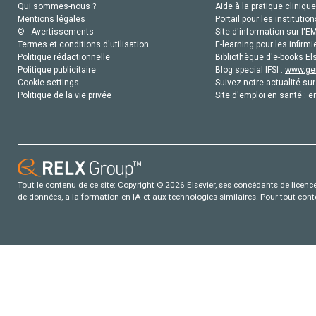
Qui sommes-nous ?
Aide à la pratique clinique
Mentions légales
Portail pour les institution
© - Avertissements
Site d'information sur l'E
Termes et conditions d'utilisation
E-learning pour les infirmi
Politique rédactionnelle
Bibliothèque d'e-books Els
Politique publicitaire
Blog special IFSI :
www.gen
Cookie settings
Suivez notre actualité sur
Politique de la vie privée
Site d'emploi en santé :
e
Tout le contenu de ce site: Copyright © 2026 Elsevier, ses concédants de licence e
de données, a la formation en IA et aux technologies similaires. Pour tout con