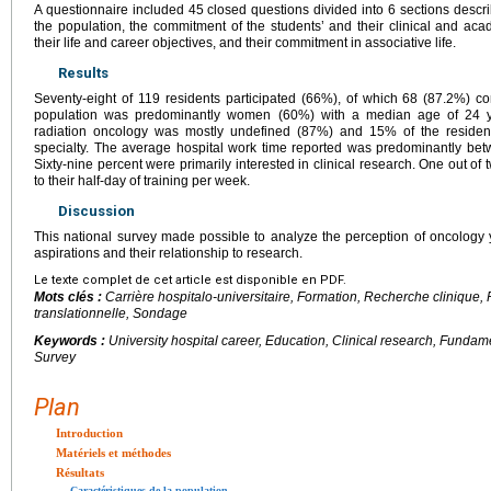
A questionnaire included 45 closed questions divided into 6 sections descri
the population, the commitment of the students’ and their clinical and acade
their life and career objectives, and their commitment in associative life.
Results
Seventy-eight of 119 residents participated (66%), of which 68 (87.2%) co
population was predominantly women (60%) with a median age of 24 y
radiation oncology was mostly undefined (87%) and 15% of the residen
specialty. The average hospital work time reported was predominantly be
Sixty-nine percent were primarily interested in clinical research. One out o
to their half-day of training per week.
Discussion
This national survey made possible to analyze the perception of oncology y
aspirations and their relationship to research.
Le texte complet de cet article est disponible en PDF.
Mots clés :
Carrière hospitalo-universitaire, Formation, Recherche cliniqu
translationnelle, Sondage
Keywords :
University hospital career, Education, Clinical research, Fundam
Survey
Plan
Introduction
Matériels et méthodes
Résultats
Caractéristiques de la population