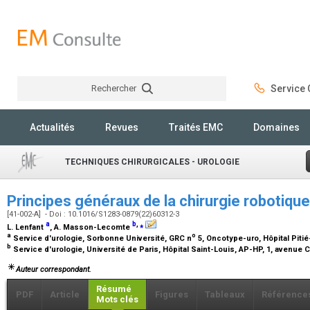
Rechercher
Service C
Rechercher
Actualités
Revues
Traités EMC
Domaines
TECHNIQUES CHIRURGICALES - UROLOGIE
Principes généraux de la chirurgie robotiqu
[41-002-A] - Doi : 10.1016/S1283-0879(22)60312-3
a
b
,
⁎
L. Lenfant
, A. Masson-Lecomte
a
o
Service d'urologie, Sorbonne Université, GRC n
5, Oncotype-uro, Hôpital Pitié
b
Service d'urologie, Université de Paris, Hôpital Saint-Louis, AP-HP, 1, avenue 
Auteur correspondant.
Résumé
PDF
Article
Figures
Tableaux
Référence
Mots clés