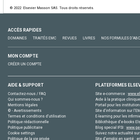
© 2022 Elsevier Masson SAS. Tous droits réservés.
ACCÈS RAPIDES
DOMAINES
TRAITÉS EMC
REVUES
LIVRES
NOS FORMULES D'AB
MON COMPTE
CRÉER UN COMPTE
AIDE & SUPPORT
PLATEFORMES ELSE
Contactez-nous / FAQ
Site e-commerce :
www.el
Qui sommes-nous ?
Aide à la pratique clinique
Mentions légales
Portail pour les institution
© - Avertissements
Site d'information sur l'E
Termes et conditions d'utilisation
E-learning pour les infirmi
Politique rédactionnelle
Bibliothèque d'e-books Els
Politique publicitaire
Blog special IFSI :
www.gen
Cookie settings
Suivez notre actualité sur
Politique de la vie privée
Site d'emploi en santé :
e