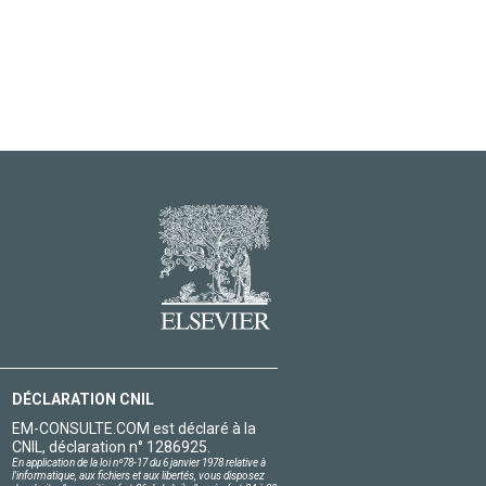
DÉCLARATION CNIL
EM-CONSULTE.COM est déclaré à la
CNIL, déclaration n° 1286925.
En application de la loi nº78-17 du 6 janvier 1978 relative à
l'informatique, aux fichiers et aux libertés, vous disposez