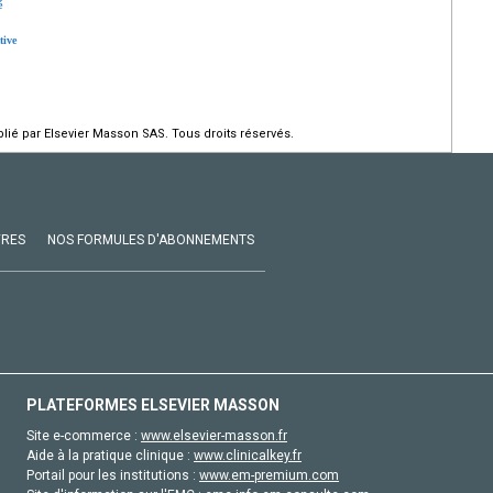
é
tive
ié par Elsevier Masson SAS. Tous droits réservés.
VRES
NOS FORMULES D'ABONNEMENTS
PLATEFORMES ELSEVIER MASSON
Site e-commerce :
www.elsevier-masson.fr
Aide à la pratique clinique :
www.clinicalkey.fr
Portail pour les institutions :
www.em-premium.com