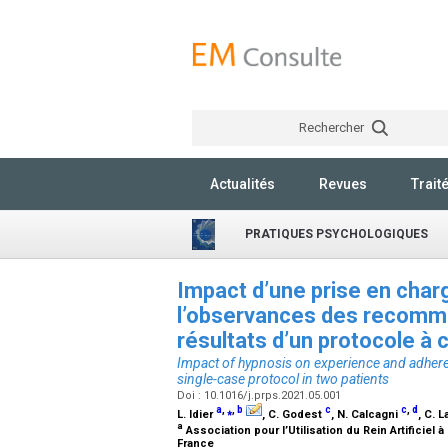
Rechercher
Actualités
Revues
Trait
PRATIQUES PSYCHOLOGIQUES
Impact d’une prise en char
l’observances des recomma
résultats d’un protocole à
Impact of hypnosis on experience and adherenc
single-case protocol in two patients
Doi : 10.1016/j.prps.2021.05.001
a
,
⁎
,
b
c
c
,
d
L. Idier
, C. Godest
, N. Calcagni
, C. 
a
Association pour l’Utilisation du Rein Artificiel
France