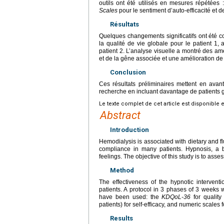
outils ont été utilisés en mesures répétées 
Scales
pour le sentiment d’auto-efficacité et 
Résultats
Quelques changements significatifs ont été co
la qualité de vie globale pour le patient 1, a
patient 2. L’analyse visuelle a montré des améli
et de la gêne associée et une amélioration de
Conclusion
Ces résultats préliminaires mettent en avant 
recherche en incluant davantage de patients 
Le texte complet de cet article est disponible 
Abstract
Introduction
Hemodialysis is associated with dietary and flu
compliance in many patients. Hypnosis, a bo
feelings. The objective of this study is to asses
Method
The effectiveness of the hypnotic interven
patients. A protocol in 3 phases of 3 weeks
have been used: the
KDQoL-36
for quality 
patients) for self-efficacy, and numeric scales 
Results