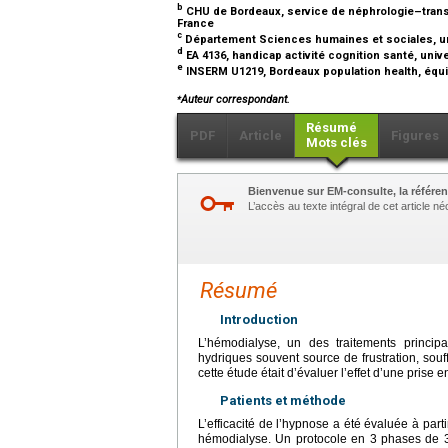
b
CHU de Bordeaux, service de néphrologie–trans
France
c
Département Sciences humaines et sociales, univ
d
EA 4136, handicap activité cognition santé, uni
e
INSERM U1219, Bordeaux population health, équi
⁎
Auteur correspondant.
Résumé
PDF
Article
Figures
Mots clés
Bienvenue sur EM-consulte, la référen
L’accès au texte intégral de cet article 
Résumé
Introduction
L’hémodialyse, un des traitements princip
hydriques souvent source de frustration, sou
cette étude était d’évaluer l’effet d’une pri
Patients et méthode
L’efficacité de l’hypnose a été évaluée à par
hémodialyse. Un protocole en 3 phases de 3