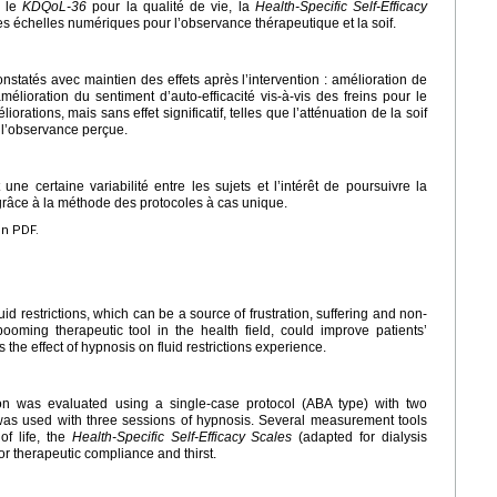
: le
KDQoL-36
pour la qualité de vie, la
Health-Specific Self-Efficacy
des échelles numériques pour l’observance thérapeutique et la soif.
nstatés avec maintien des effets après l’intervention : amélioration de
mélioration du sentiment d’auto-efficacité vis-à-vis des freins pour le
orations, mais sans effet significatif, telles que l’atténuation de la soif
 l’observance perçue.
une certaine variabilité entre les sujets et l’intérêt de poursuivre la
grâce à la méthode des protocoles à cas unique.
en PDF.
id restrictions, which can be a source of frustration, suffering and non-
oming therapeutic tool in the health field, could improve patients’
s the effect of hypnosis on fluid restrictions experience.
tion was evaluated using a single-case protocol (ABA type) with two
 was used with three sessions of hypnosis. Several measurement tools
of life, the
Health-Specific Self-Efficacy Scales
(adapted for dialysis
for therapeutic compliance and thirst.