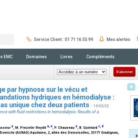
Service Client : 01 71 16 55 99
Mes alertes
Rechercher
és EMC
Domaines
Livres
Compléments
S'abonner
ge par hypnose sur le vécu et
ndations hydriques en hémodialyse :
 cas unique chez deux patients
- 19/02/22
e with fluid restrictions in hemodialysis: Results of a
a
a
,
e
a
c
,
d
Lasseur
, M. Prezelin-Reydit
, P. Chauveau
, B. Quintard
 à Domicile (AURAD) Aquitaine, 2, allée des Demoiselles, 33171 Gradignan,
B