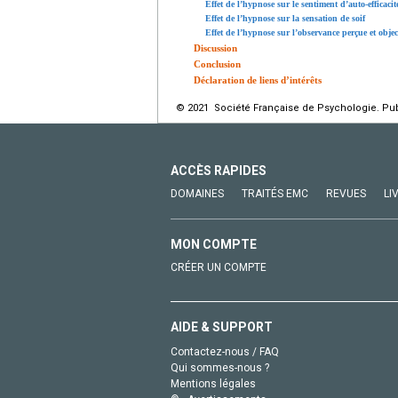
Effet de l’hypnose sur le sentiment d’auto-efficacit
Effet de l’hypnose sur la sensation de soif
Effet de l’hypnose sur l’observance perçue et objec
Discussion
Conclusion
Déclaration de liens d’intérêts
© 2021 Société Française de Psychologie. Publ
ACCÈS RAPIDES
DOMAINES
TRAITÉS EMC
REVUES
LI
MON COMPTE
CRÉER UN COMPTE
AIDE & SUPPORT
Contactez-nous / FAQ
Qui sommes-nous ?
Mentions légales