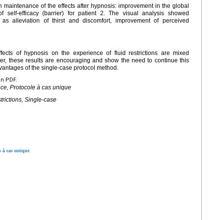
maintenance of the effects after hypnosis: improvement in the global
of self-efficacy (barrier) for patient 2. The visual analysis showed
t as alleviation of thirst and discomfort, improvement of perceived
fects of hypnosis on the experience of fluid restrictions are mixed
ever, these results are encouraging and show the need to continue this
dvantages of the single-case protocol method.
en PDF.
e, Protocole à cas unique
trictions, Single-case
es à cas unique