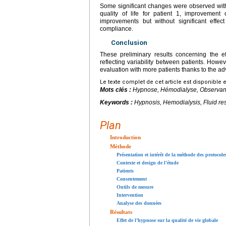
Some significant changes were observed with 
quality of life for patient 1, improvement 
improvements but without significant effec
compliance.
Conclusion
These preliminary results concerning the ef
reflecting variability between patients. How
evaluation with more patients thanks to the a
Le texte complet de cet article est disponible 
Mots clés :
Hypnose, Hémodialyse, Observanc
Keywords :
Hypnosis, Hemodialysis, Fluid res
Plan
Introduction
Méthode
Présentation et intérêt de la méthode des protocol
Contexte et design de l’étude
Patients
Consentement
Outils de mesure
Intervention
Analyse des données
Résultats
Effet de l’hypnose sur la qualité de vie globale