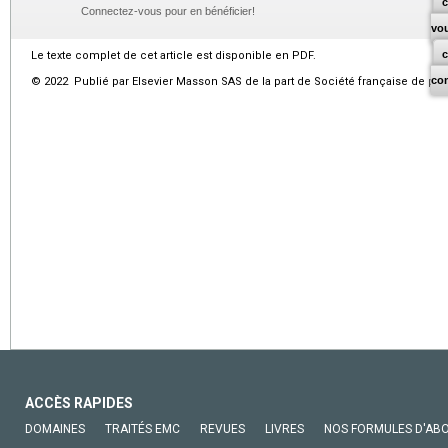
c
Connectez-vous pour en bénéficier!
vo
Le texte complet de cet article est disponible en PDF.
co
© 2022 Publié par Elsevier Masson SAS de la part de Société française de psy
ACCÈS RAPIDES
DOMAINES
TRAITÉS EMC
REVUES
LIVRES
NOS FORMULES D'AB