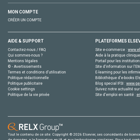
MON COMPTE
CRÉER UN COMPTE
AIDE & SUPPORT
PLATEFORMES ELSE
Contactez-nous / FAQ
Site e-commerce :
www.el
Qui sommes-nous ?
Aide à la pratique clinique
Mentions légales
Portail pour les institution
© - Avertissements
Site d'information sur l'E
Termes et conditions d'utilisation
E-learning pour les infirmi
Politique rédactionnelle
Bibliothèque d'e-books Els
Politique publicitaire
Blog special IFSI :
www.gen
Cookie settings
Suivez notre actualité sur
Politique de la vie privée
Site d'emploi en santé :
e
Tout le contenu de ce site: Copyright © 2026 Elsevier, ses concédants de licence e
de données, a la formation en IA et aux technologies similaires. Pour tout con