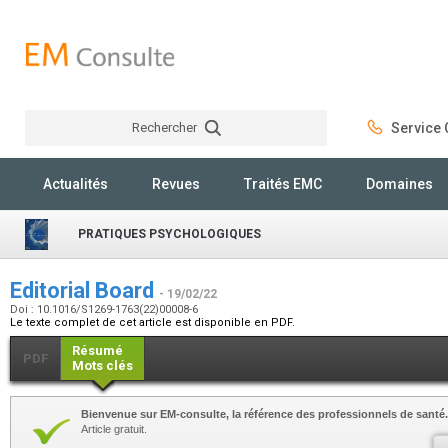
Rechercher
Service C
Rechercher
Actualités
Revues
Traités EMC
Domaines
PRATIQUES PSYCHOLOGIQUES
Editorial Board
- 19/02/22
Doi : 10.1016/S1269-1763(22)00008-6
Le texte complet de cet article est disponible en PDF.
Résumé
PDF
Mots clés
Bienvenue sur EM-consulte, la référence des professionnels de santé.
Article gratuit.