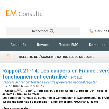
Rechercher
Service C
Rechercher
Actualités
Revues
Traités EMC
Domaines
BULLETIN DE L'ACADÉMIE NATIONALE DE MÉDECINE
Rapport 21-14. Les cancers en France : vers
fonctionnement centralisé
- 24/02/22
Cancers in France: Towards a centrally operated national register
Doi : 10.1016/j.banm.2022.01.012
F. Guilhot
⁎
, R. Villet, J. Rouëssé, H. Sancho-Garnier, G. Dubois, J.P. Triboulet
au nom du Groupe de travail
Les registres français du cancer de la Commission III (Cancérologie) de l’A
Académie nationale de médecine, 16, rue Bonaparte, 75006 Paris, France
⁎
Auteur correspondant.