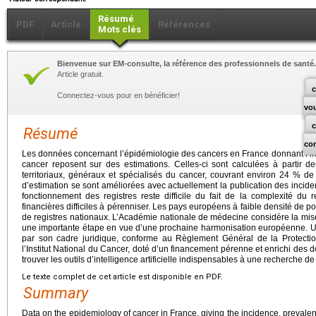
Résumé
PDF
Article
Références
Mots clés
Bienvenue sur EM-consulte, la référence des professionnels de santé.
Article gratuit.
c
Connectez-vous pour en bénéficier!
vo
Résumé
co
Les données concernant l’épidémiologie des cancers en France donnant l’inc
cancer reposent sur des estimations. Celles-ci sont calculées à partir d
territoriaux, généraux et spécialisés du cancer, couvrant environ 24 % d
d’estimation se sont améliorées avec actuellement la publication des incid
fonctionnement des registres reste difficile du fait de la complexité du
financières difficiles à pérenniser. Les pays européens à faible densité de 
de registres nationaux. L’Académie nationale de médecine considère la mis
une importante étape en vue d’une prochaine harmonisation européenne. Un 
par son cadre juridique, conforme au Règlement Général de la Protecti
l’Institut National du Cancer, doté d’un financement pérenne et enrichi des
trouver les outils d’intelligence artificielle indispensables à une recherche de 
Le texte complet de cet article est disponible en PDF.
Summary
Data on the epidemiology of cancer in France, giving the incidence, prevalen