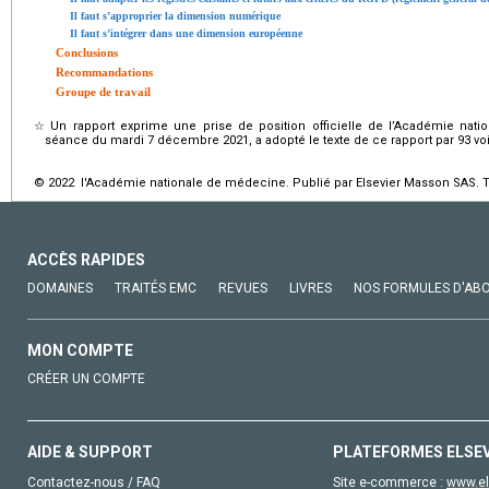
Il faut s’approprier la dimension numérique
Il faut s’intégrer dans une dimension européenne
Conclusions
Recommandations
Groupe de travail
☆
Un rapport exprime une prise de position officielle de l’Académie na
séance du mardi 7 décembre 2021, a adopté le texte de ce rapport par 93 voix
© 2022 l'Académie nationale de médecine. Publié par Elsevier Masson SAS. To
ACCÈS RAPIDES
DOMAINES
TRAITÉS EMC
REVUES
LIVRES
NOS FORMULES D'AB
MON COMPTE
CRÉER UN COMPTE
AIDE & SUPPORT
PLATEFORMES ELSE
Contactez-nous / FAQ
Site e-commerce :
www.el