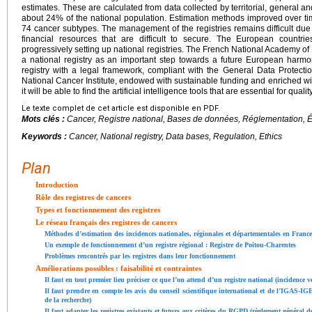
estimates. These are calculated from data collected by territorial, general an
about 24% of the national population. Estimation methods improved over tim
74 cancer subtypes. The management of the registries remains difficult due 
financial resources that are difficult to secure. The European countri
progressively setting up national registries. The French National Academy of
a national registry as an important step towards a future European harmon
registry with a legal framework, compliant with the General Data Protect
National Cancer Institute, endowed with sustainable funding and enriched w
it will be able to find the artificial intelligence tools that are essential for quali
Le texte complet de cet article est disponible en PDF.
Mots clés :
Cancer, Registre national, Bases de données, Réglementation, 
Keywords :
Cancer, National registry, Data bases, Regulation, Ethics
Plan
Introduction
Rôle des registres de cancers
Types et fonctionnement des registres
Le réseau français des registres de cancers
Méthodes d’estimation des incidences nationales, régionales et départementales en France
Un exemple de fonctionnement d’un registre régional : Registre de Poitou-Charentes
Problèmes rencontrés par les registres dans leur fonctionnement
Améliorations possibles : faisabilité et contraintes
Il faut en tout premier lieu préciser ce que l’on attend d’un registre national (incidence v
Il faut prendre en compte les avis du conseil scientifique international et de l’IGAS-IG
de la recherche)
Il faut adapter les registres existants et futurs aux critères du RGPD (règlement général 