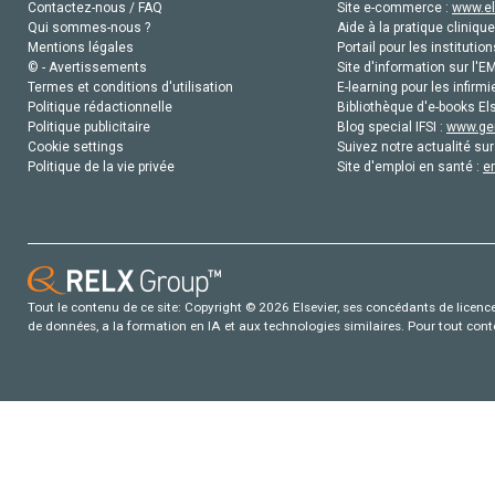
Contactez-nous / FAQ
Site e-commerce :
www.el
Qui sommes-nous ?
Aide à la pratique clinique
Mentions légales
Portail pour les institution
© - Avertissements
Site d'information sur l'E
Termes et conditions d'utilisation
E-learning pour les infirmi
Politique rédactionnelle
Bibliothèque d'e-books Els
Politique publicitaire
Blog special IFSI :
www.gen
Cookie settings
Suivez notre actualité sur
Politique de la vie privée
Site d'emploi en santé :
e
Tout le contenu de ce site: Copyright © 2026 Elsevier, ses concédants de licence e
de données, a la formation en IA et aux technologies similaires. Pour tout con