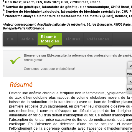
f
Univ Brest, Inserm, EFS, UMR 1078, GGB, 29200 Brest, France
g
Service de génétique, laboratoire de génétique chromosomique, CHRU Brest, 
h
Service de biochimie-toxicologie, laboratoire de biochimie spécialisée, CHU 
i
Plateforme analyse élémentaire et métabolisme des métaux (AEM2), Rennes, 
⁎
Auteur correspondant. Académie nationale de médecine, 16, rue Bonaparte, 75006 Paris
BonaparteParis75006France
Résumé
PDF
Article
Figures
Références
Mots clés
Bienvenue sur EM-consulte, la référence des professionnels de santé.
Article gratuit.
c
Connectez-vous pour en bénéficier!
vo
Résumé
co
Devant une anémie chronique ferriprive non inflammatoire, typiquement ca
du taux d’hémoglobine plasmatique, du volume globulaire moyen, de la c
baisse de la saturation de la transferrine) avec un taux de ferritine plasma
première est celle d’un saignement, en premier lieu d’origine digestive ou
ces recherches, il convient d’évoquer un défaut d’apport de fer d’origine 
alimentaire en fer ou d’un défaut d’absorption du fer. Ce défaut d’absorption
l’absorption du fer par prise excessive de thé ou de médicaments, ou à u
coeliaque. En l’absence de détection d’une cause acquise, et nota
l’effondrement de la sidérémie contraste avec l’absence d’hypoferritiném