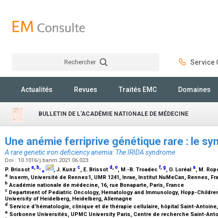
Rechercher
Service C
Rechercher
Actualités
Revues
Traités EMC
Domaines
BULLETIN DE L'ACADÉMIE NATIONALE DE MÉDECINE
Une anémie ferriprive génétique rare : le 
A rare genetic iron deficiency anemia: The IRIDA syndrome
Doi : 10.1016/j.banm.2021.06.023
a
,
b
,
c
d
,
e
f
,
g
a
P. Brissot
⁎
, J. Kunz
, E. Brissot
, M.-B. Troadec
, O. Loréal
, M. Rop
a
Inserm, Université de Rennes1, UMR 1241, Inrae, Institut NuMeCan, Rennes, F
b
Académie nationale de médecine, 16, rue Bonaparte, Paris, France
c
Department of Pediatric Oncology, Hematology and Immunology, Hopp-Children'
University of Heidelberg, Heidelberg, Allemagne
d
Service d’hématologie, clinique et de thérapie cellulaire, hôpital Saint-Antoin
e
Sorbonne Universités, UPMC University Paris, Centre de recherche Saint-Anto