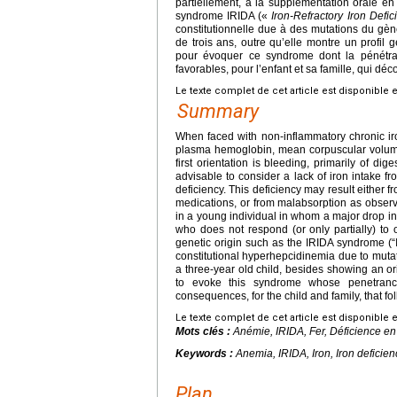
partiellement, à la supplémentation orale en f
syndrome IRIDA («
Iron-Refractory Iron Defi
constitutionnelle due à des mutations du gè
de trois ans, outre qu’elle montre un profil gé
pour évoquer ce syndrome dont la pénétra
favorables, pour l’enfant et sa famille, qui déc
Le texte complet de cet article est disponible 
Summary
When faced with non-inflammatory chronic iro
plasma hemoglobin, mean corpuscular volume, 
first orientation is bleeding, primarily of dige
advisable to consider a lack of iron intake fr
deficiency. This deficiency may result either f
medications, or from malabsorption as observe
in a young individual in whom a major drop in 
who does not respond (or only partially) to 
genetic origin such as the IRIDA syndrome (“
constitutional hyperhepcidinemia due to muta
a three-year old child, besides showing an origi
to evoke this syndrome whose penetranc
consequences, for the child and family, that fol
Le texte complet de cet article est disponible 
Mots clés :
Anémie, IRIDA, Fer, Déficience en
Keywords :
Anemia, IRIDA, Iron, Iron deficien
Plan