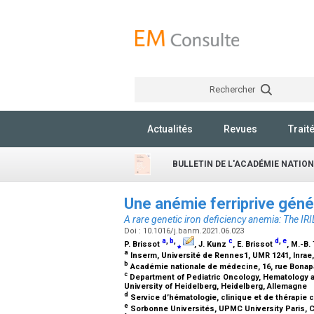
Rechercher
Actualités
Revues
Trait
BULLETIN DE L'ACADÉMIE NATIO
Une anémie ferriprive géné
A rare genetic iron deficiency anemia: The I
Doi : 10.1016/j.banm.2021.06.023
a
,
b
,
c
d
,
e
P. Brissot
⁎
, J. Kunz
, E. Brissot
, M.-B
a
Inserm, Université de Rennes1, UMR 1241, Inrae
b
Académie nationale de médecine, 16, rue Bonapa
c
Department of Pediatric Oncology, Hematology a
University of Heidelberg, Heidelberg, Allemagne
d
Service d’hématologie, clinique et de thérapie c
e
Sorbonne Universités, UPMC University Paris, C