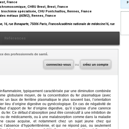
p
rest, France
e chromosomique, CHRU Brest, Brest, France
e biochimie spécialisée, CHU Pontchaillou, Rennes, France
 des métaux (AEM2), Rennes, France
e, 16, rue Bonaparte, 75006 Paris, FranceAcadémie nationale de médecine16, rue
Références
ce des professionnels de santé.
connectez-vous
ou
créez un compte
inflammatoire, typiquement caractérisée par une diminution combinée
me globulaire moyen, de la concentration du fer plasmatique (avec
vec un taux de ferritine plasmatique le plus souvent bas, l’orientation
er lieu d’origine digestive ou gynécologique. En cas de négativité de
aut d’apport de fer d’origine digestive, qu’il s’agisse d’une carence
 du fer. Ce défaut d’absorption peut être consécutif à une inhibition de
thé ou de médicaments, ou à une malabsorption comme dans la maladie
’une cause acquise, et notamment chez un sujet jeune chez qui
ec l’absence d’hypoferritinémie, et qui ne répond pas, ou seulement