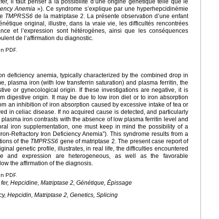
er, il faut penser à la possibilité d’une origine génétique telle que le
ciency Anemia
»). Ce syndrome s’explique par une hyperhepcidinémie
ne
TMPRSS6
de la matriptase 2. La présente observation d’une enfant
nétique original, illustre, dans la vraie vie, les difficultés rencontrées
nce et l’expression sont hétérogènes, ainsi que les conséquences
oulent de l’affirmation du diagnostic.
en PDF.
n deficiency anemia, typically characterized by the combined drop in
plasma iron (with low transferrin saturation) and plasma ferritin, the
stive or gynecological origin. If these investigations are negative, it is
om digestive origin. It may be due to low iron diet or to iron absorption
rom an inhibition of iron absorption caused by excessive intake of tea or
d in celiac disease. If no acquired cause is detected, and particularly
plasma iron contrasts with the absence of low plasma ferritin level and
oral iron supplementation, one must keep in mind the possibility of a
Iron-Refractory Iron Deficiency Anemia”). This syndrome results from a
tions of the
TMPRSS6
gene of matriptase 2. The present case report of
nal genetic profile, illustrates, in real life, the difficulties encountered
e and expression are heterogeneous, as well as the favorable
low the affirmation of the diagnosis.
en PDF.
 fer, Hepcidine, Matriptase 2, Génétique, Épissage
cy, Hepcidin, Matriptase 2, Genetics, Splicing