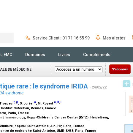
Service Client : 01 71 16 55 99
Mes alertes
Rechercher
és EMC
Domaines
Livres
Compléments
NALE DE MÉDECINE
S'abonner
tique rare : le syndrome IRIDA
- 24/02/22
RIDA syndrome
f
,
g
a
a
,
h
,
i
. Troadec
, O. Loréal
, M. Ropert
, Institut NuMeCan, Rennes, France
rte, Paris, France
nd Immunology, Hopp-Children's Cancer Center (KiTZ), Heidelberg,
ellulaire, hôpital Saint-Antoine, AP–HP, Paris, France
entre de recherche Saint-Antoine, UMR-S938, Paris, France
B