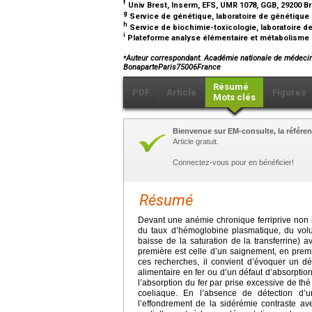
f
Univ Brest, Inserm, EFS, UMR 1078, GGB, 29200 B
g
Service de génétique, laboratoire de génétiqu
h
Service de biochimie-toxicologie, laboratoire d
i
Plateforme analyse élémentaire et métabolisme
⁎
Auteur correspondant. Académie nationale de médecin
BonaparteParis75006France
Résumé
PDF
Article
Figures
Mots clés
Bienvenue sur EM-consulte, la référen
Article gratuit.
Connectez-vous pour en bénéficier!
Résumé
Devant une anémie chronique ferriprive non 
du taux d’hémoglobine plasmatique, du volu
baisse de la saturation de la transferrine) a
première est celle d’un saignement, en premi
ces recherches, il convient d’évoquer un déf
alimentaire en fer ou d’un défaut d’absorption
l’absorption du fer par prise excessive de 
coeliaque. En l’absence de détection d
l’effondrement de la sidérémie contraste av