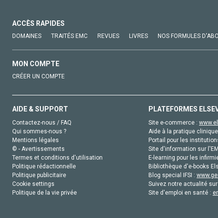
ACCÈS RAPIDES
DOMAINES
TRAITÉS EMC
REVUES
LIVRES
NOS FORMULES D'AB
MON COMPTE
CRÉER UN COMPTE
AIDE & SUPPORT
PLATEFORMES ELSE
Contactez-nous / FAQ
Site e-commerce :
www.el
Qui sommes-nous ?
Aide à la pratique clinique
Mentions légales
Portail pour les institution
© - Avertissements
Site d'information sur l'E
Termes et conditions d'utilisation
E-learning pour les infirmi
Politique rédactionnelle
Bibliothèque d'e-books Els
Politique publicitaire
Blog special IFSI :
www.gen
Cookie settings
Suivez notre actualité sur
Politique de la vie privée
Site d'emploi en santé :
e