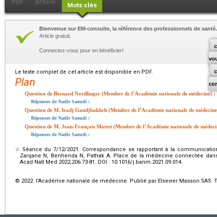
PDF
Article
Mots clés
Bienvenue sur EM-consulte, la référence des professionnels de santé.
Article gratuit.
c
Connectez-vous pour en bénéficier!
vo
Le texte complet de cet article est disponible en PDF.
Plan
co
Question de Bernard Nordlinger (Membre de l’Académie nationale de médecine) :
Réponses de Nadir Saoudi :
Question de M. Iradj Gandjbakhch (Membre de l’Académie nationale de médecine
Réponses de Nadir Saoudi :
Question de M. Jean-François Mattei (Membre de l’Académie nationale de médeci
Réponses de Nadir Saoudi :
☆
Séance du 7/12/2021. Correspondance se rapportant à la communication 
Zarqane N, Benhenda N, Pathak A. Place de la médecine connectée dans la d
Acad Natl Med 2022;206:73-81. DOI : 10.1016/j.banm.2021.09.014.
© 2022 l'Académie nationale de médecine. Publié par Elsevier Masson SAS. To