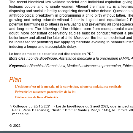
The recent bioethical law validate societal and individual aspiration givi
lesbians couple and to single women. Attempt the maternity is a legitima
disposing and social infertility recognizing doesn’t raise debate. Questions 
anthropological breakdown in programming a child birth without father. The s
growing and being educate without father is it good and equalitarian? E
potential harmfulness to others in evaluating and preventing all consequences 
and long term. The following of the children born from monoparental mate
doubt. More consistant observatory studies must be conduct without a prior
better know and attend the futur of child. Moreover, the human, technical and
be increased for permitting law applying therefore avoiding to penalize infer
inducing a longer and inacceptable delay.
Le texte complet de cet article est disponible en PDF.
Mots clés :
Loi de Bioéthique, Assistance médicale à la procréation (AMP), 
Keywords :
Bioethical French Law, Medical assistance to procreation, Ethica
Plan
L’éthique n’est ni la morale, ni la conviction, ni une complaisance sociétale
Prévenir les nuisances potentielles de la loi
Déclaration de liens d’intérêts
☆
Colloque du 20/10/2021 : « Loi de bioéthique du 2 août 2021, quel impact sur
Paris (Paris Descartes), l’Institut Droit et Santé (UMR_S 1145), le Comité 
médecine.
© 2022