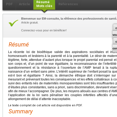
Résumé
PDF
Article
Références
Mots clés
Bienvenue sur EM-consulte, la référence des professionnels de santé.
Article gratuit.
c
Connectez-vous pour en bénéficier!
vo
Résumé
co
La récente loi de bioéthique valide des aspirations sociétales et indi
homosexuels et lesbiens à la parenté et à la parentalité. Le désir de mater
légitime, forte, attendue d’autant plus lorsque le projet parental est pensé e
son corps et, d’un point de vue égalitaire, la reconnaissance de l’infertili
questionnement et la résistance à l’ouverture de l’AMP tenait à la rup
naissance d’un enfant sans père. L’intérêt supérieur de l’enfant posait la qu
est-il bon et égalitaire ? Ainsi, la démarche éthique doit s’interroger su
mesurant et prévenant toutes les conséquences et les effets collatéraux à cou
suivi des enfants nés de maternités monoparentales sont très insuffisantes p
d’études plus consistantes, sans a priori, sans discrimination, devraient vise
afin de mieux l’accompagner. De plus, les moyens alloués aux centres d’AMP
l’application de la loi sans pénaliser les couples infertiles affectés d
allongement de délai d’attente inacceptable.
Le texte complet de cet article est disponible en PDF.
Summary