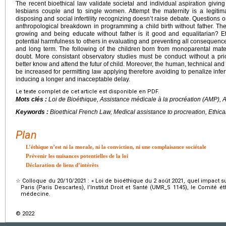
The recent bioethical law validate societal and individual aspiration givi
lesbians couple and to single women. Attempt the maternity is a legitima
disposing and social infertility recognizing doesn’t raise debate. Questions 
anthropological breakdown in programming a child birth without father. The s
growing and being educate without father is it good and equalitarian? E
potential harmfulness to others in evaluating and preventing all consequences 
and long term. The following of the children born from monoparental mate
doubt. More consistant observatory studies must be conduct without a prior
better know and attend the futur of child. Moreover, the human, technical and
be increased for permitting law applying therefore avoiding to penalize infer
inducing a longer and inacceptable delay.
Le texte complet de cet article est disponible en PDF.
Mots clés :
Loi de Bioéthique, Assistance médicale à la procréation (AMP), 
Keywords :
Bioethical French Law, Medical assistance to procreation, Ethica
Plan
L’éthique n’est ni la morale, ni la conviction, ni une complaisance sociétale
Prévenir les nuisances potentielles de la loi
Déclaration de liens d’intérêts
☆
Colloque du 20/10/2021 : « Loi de bioéthique du 2 août 2021, quel impact sur
Paris (Paris Descartes), l’Institut Droit et Santé (UMR_S 1145), le Comité 
médecine.
© 2022