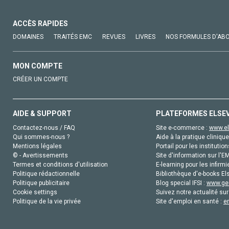
ACCÈS RAPIDES
DOMAINES
TRAITÉS EMC
REVUES
LIVRES
NOS FORMULES D'AB
MON COMPTE
CRÉER UN COMPTE
AIDE & SUPPORT
PLATEFORMES ELSE
Contactez-nous / FAQ
Site e-commerce :
www.el
Qui sommes-nous ?
Aide à la pratique clinique
Mentions légales
Portail pour les institution
© - Avertissements
Site d'information sur l'E
Termes et conditions d'utilisation
E-learning pour les infirmi
Politique rédactionnelle
Bibliothèque d'e-books Els
Politique publicitaire
Blog special IFSI :
www.gen
Cookie settings
Suivez notre actualité sur
Politique de la vie privée
Site d'emploi en santé :
e