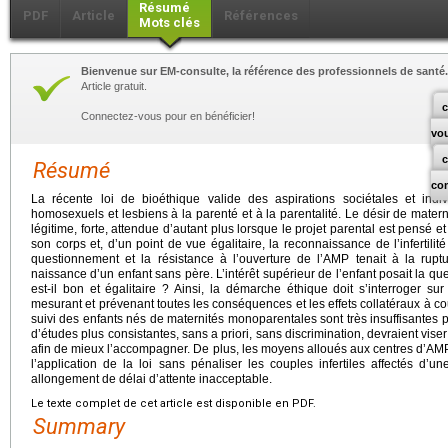
Résumé
PDF
Article
Références
Mots clés
Bienvenue sur EM-consulte, la référence des professionnels de santé.
Article gratuit.
c
Connectez-vous pour en bénéficier!
vo
Résumé
co
La récente loi de bioéthique valide des aspirations sociétales et indi
homosexuels et lesbiens à la parenté et à la parentalité. Le désir de mater
légitime, forte, attendue d’autant plus lorsque le projet parental est pensé e
son corps et, d’un point de vue égalitaire, la reconnaissance de l’infertili
questionnement et la résistance à l’ouverture de l’AMP tenait à la rup
naissance d’un enfant sans père. L’intérêt supérieur de l’enfant posait la qu
est-il bon et égalitaire ? Ainsi, la démarche éthique doit s’interroger su
mesurant et prévenant toutes les conséquences et les effets collatéraux à cou
suivi des enfants nés de maternités monoparentales sont très insuffisantes p
d’études plus consistantes, sans a priori, sans discrimination, devraient vise
afin de mieux l’accompagner. De plus, les moyens alloués aux centres d’AMP
l’application de la loi sans pénaliser les couples infertiles affectés d
allongement de délai d’attente inacceptable.
Le texte complet de cet article est disponible en PDF.
Summary