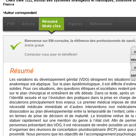
CNRS UMR 7222, Institut des systèmes intelligents et robotiques, Sorbonne univ
France
⁎
Auteur correspondant.
Résumé
PDF
Article
Figures
Références
Mots clés
Bienvenue sur EM-consulte, la référence des professionnels de santé.
Article gratuit.
c
Connectez-vous pour en bénéficier!
vo
Résumé
co
Les variations du développement génital (VDG) désignent les situations 
anatomique est atypique. Sur le plan épidémiologique, il est difficile d’est
solides. Pour ces situations, des questions éthiques et sociétales restent p
sur le plan chirurgical et entraînent de vifs débats. Dans ce texte, après 
l’identité sexuée et sur l’évolution des pratiques dans la prise en charge
discuterons principalement trois enjeux. Le premier médical impose de dist
nécessité médicale immédiate et d’autres interventions non médicale
dissociation au plan développemental entre la temporalité de l’enfant, celle
en termes de prise de décision et de maturité. Le troisième relève de la 
statuer rapidement sur une mention du genre à l’état civil. Afin de per
personnes présentant des VDG, il est nécessaire de rendre possible un acc
d’organiser des réunions de concertation pluridisciplinaire (RCP) ainsi qu
proximité. Nous pensons que les objectifs de l’accompagnement psychologiqu