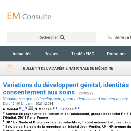
Rechercher
Service C
Rechercher
Actualités
Revues
Traités EMC
Domaines
BULLETIN DE L'ACADÉMIE NATIONALE DE MÉDECINE
Variations du développent génital, identités
consentement aux soins
- 24/02/22
Variations in genital development, gender identities and consent to care
Doi : 10.1016/j.banm.2021.12.014
a
,
b
a
,
c
a
,
d
A. Condat
⁎
,
, N. Mendes
, D. Cohen
a
Service de psychiatrie de l’enfant et de l’adolescent, groupe hospitalier Pitié-
l’Hôpital, 75013 Paris, France
b
UR 14, « Santé et Droits sexuels reproductifs », Institut national d’études dém
c
Service de Biologie de la reproduction, hôpital Jean-Verdier, AP–HP, avenue du 
d