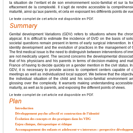
la situation de l’enfant et de son environnement socio-familial et sur la fo
effacement de la complexité. Il s’agit de rendre accessible la compréhensi
maturité, ainsi qu’aux parents, et cela en exposant les différents points de vu
Le texte complet de cet article est disponible en PDF.
Summary
Genital development Variations (GDV) refers to situations where the chr
atypical. It is difficult to estimate the incidence of GVD on the basis of sol
societal questions remain present in terms of early surgical intervention. In t
identity development and the evolution of practices in the management of 
The first medical issue is the need to distinguish between interventions of i
are not medically urgent. The second concerns the developmental dissociati
that of his physicians and his parents in terms of decision-making and matur
France of having to decide quickly on a gender mention in the civil status. In
GDV, it is necessary to provide access to competent centers capable of or
meetings as well as individualized local support. We believe that the objectiv
the individual situation of the child and his socio-familial environment a
glossing over the complexity. It warrants making understanding accessible
maturity, as well as to parents, and exposing the different points of views.
Le texte complet de cet article est disponible en PDF.
Plan
Introduction
Développement psycho-affectif et construction de l’identité
Évolution des concepts et des pratiques dans les VDG
Enjeu clinique, thérapeutique et éthique
Accompagnement des enfants et adolescent·e·s intersexes : perspective développe