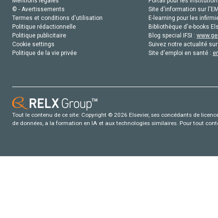
Mentions légales
Portail pour les institution
© - Avertissements
Site d'information sur l'E
Termes et conditions d'utilisation
E-learning pour les infirmi
Politique rédactionnelle
Bibliothèque d'e-books Els
Politique publicitaire
Blog special IFSI :
www.gen
Cookie settings
Suivez notre actualité sur
Politique de la vie privée
Site d'emploi en santé :
e
Tout le contenu de ce site: Copyright © 2026 Elsevier, ses concédants de licence e
de données, a la formation en IA et aux technologies similaires. Pour tout con