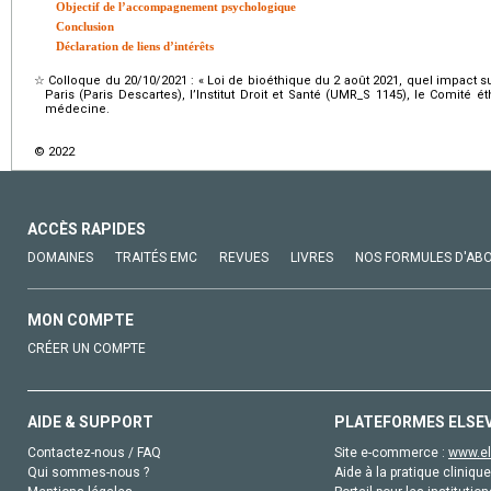
Objectif de l’accompagnement psychologique
Conclusion
Déclaration de liens d’intérêts
☆
Colloque du 20/10/2021 : « Loi de bioéthique du 2 août 2021, quel impact sur
Paris (Paris Descartes), l’Institut Droit et Santé (UMR_S 1145), le Comité 
médecine.
© 2022
ACCÈS RAPIDES
DOMAINES
TRAITÉS EMC
REVUES
LIVRES
NOS FORMULES D'AB
MON COMPTE
CRÉER UN COMPTE
AIDE & SUPPORT
PLATEFORMES ELSE
Contactez-nous / FAQ
Site e-commerce :
www.el
Qui sommes-nous ?
Aide à la pratique clinique