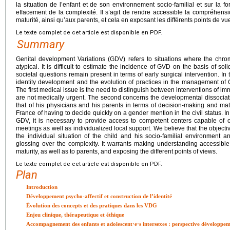
la situation de l’enfant et de son environnement socio-familial et sur la fo
effacement de la complexité. Il s’agit de rendre accessible la compréhensi
maturité, ainsi qu’aux parents, et cela en exposant les différents points de vu
Le texte complet de cet article est disponible en PDF.
Summary
Genital development Variations (GDV) refers to situations where the chr
atypical. It is difficult to estimate the incidence of GVD on the basis of sol
societal questions remain present in terms of early surgical intervention. In t
identity development and the evolution of practices in the management of 
The first medical issue is the need to distinguish between interventions of i
are not medically urgent. The second concerns the developmental dissociati
that of his physicians and his parents in terms of decision-making and matur
France of having to decide quickly on a gender mention in the civil status. In
GDV, it is necessary to provide access to competent centers capable of or
meetings as well as individualized local support. We believe that the objectiv
the individual situation of the child and his socio-familial environment a
glossing over the complexity. It warrants making understanding accessible
maturity, as well as to parents, and exposing the different points of views.
Le texte complet de cet article est disponible en PDF.
Plan
Introduction
Développement psycho-affectif et construction de l’identité
Évolution des concepts et des pratiques dans les VDG
Enjeu clinique, thérapeutique et éthique
Accompagnement des enfants et adolescent·e·s intersexes : perspective développe