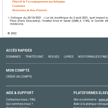
Objectif de l’accompagnement psychologique
Conclusion
Déclaration de liens d’intérêts
☆
Colloque du 20/10/2021 : « Loi de bioéthique du 2 août 2021, quel impact sur
Paris (Paris Descartes), l’Institut Droit et Santé (UMR_S 1145), le Comité 
médecine.
© 2022
ACCÈS RAPIDES
DOMAINES
TRAITÉS EMC
REVUES
LIVRES
NOS FORMULES D'AB
MON COMPTE
CRÉER UN COMPTE
AIDE & SUPPORT
PLATEFORMES ELSE
Contactez-nous / FAQ
Site e-commerce :
www.el
Qui sommes-nous ?
Aide à la pratique clinique