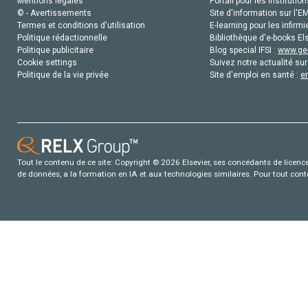
Mentions légales
Portail pour les institution
© - Avertissements
Site d'information sur l'E
Termes et conditions d'utilisation
E-learning pour les infirmi
Politique rédactionnelle
Bibliothèque d'e-books Els
Politique publicitaire
Blog special IFSI :
www.gen
Cookie settings
Suivez notre actualité sur
Politique de la vie privée
Site d'emploi en santé :
e
Tout le contenu de ce site: Copyright © 2026 Elsevier, ses concédants de licence e
de données, a la formation en IA et aux technologies similaires. Pour tout con