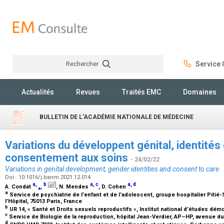
Rechercher
Service C
Rechercher
Actualités
Revues
Traités EMC
Domaines
BULLETIN DE L'ACADÉMIE NATIONALE DE MÉDECINE
Variations du développent génital, identités
consentement aux soins
- 24/02/22
Variations in genital development, gender identities and consent to care
Doi : 10.1016/j.banm.2021.12.014
a
,
b
a
,
c
a
,
d
A. Condat
⁎
,
, N. Mendes
, D. Cohen
a
Service de psychiatrie de l’enfant et de l’adolescent, groupe hospitalier Pitié-
l’Hôpital, 75013 Paris, France
b
UR 14, « Santé et Droits sexuels reproductifs », Institut national d’études dém
c
Service de Biologie de la reproduction, hôpital Jean-Verdier, AP–HP, avenue du 
d