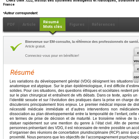
CNRS UMR 7222, Institut des systèmes intelligents et robotiques, Sorbonne univ
France
⁎
Auteur correspondant.
Résumé
PDF
Article
Figures
Références
Mots clés
Bienvenue sur EM-consulte, la référence des professionnels de santé.
Article gratuit.
c
Connectez-vous pour en bénéficier!
vo
Résumé
co
Les variations du développement génital (VDG) désignent les situations 
anatomique est atypique. Sur le plan épidémiologique, il est difficile d’est
solides. Pour ces situations, des questions éthiques et sociétales restent p
sur le plan chirurgical et entraînent de vifs débats. Dans ce texte, après 
l’identité sexuée et sur l’évolution des pratiques dans la prise en charge
discuterons principalement trois enjeux. Le premier médical impose de dist
nécessité médicale immédiate et d’autres interventions non médicale
dissociation au plan développemental entre la temporalité de l’enfant, celle
en termes de prise de décision et de maturité. Le troisième relève de la 
statuer rapidement sur une mention du genre à l’état civil. Afin de per
personnes présentant des VDG, il est nécessaire de rendre possible un acc
d’organiser des réunions de concertation pluridisciplinaire (RCP) ainsi qu
proximité. Nous pensons que les objectifs de l’accompagnement psychologiqu