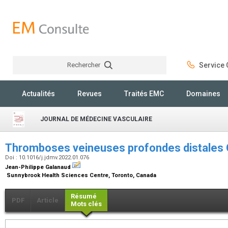
Rechercher
Service C
Rechercher
Actualités
Revues
Traités EMC
Domaines
JOURNAL DE MÉDECINE VASCULAIRE
Thromboses veineuses profondes distale
Doi : 10.1016/j.jdmv.2022.01.076
Jean-Philippe Galanaud
Sunnybrook Health Sciences Centre, Toronto, Canada
Résumé
PDF
Article
Mots clés