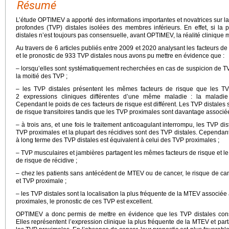
Résumé
L’étude OPTIMEV a apporté des informations importantes et novatrices sur l
profondes (TVP) distales isolées des membres inférieurs. En effet, si la
distales n’est toujours pas consensuelle, avant OPTIMEV, la réalité clinique
Au travers de 6 articles publiés entre 2009 et 2020 analysant les facteurs de
et le pronostic de 933 TVP distales nous avons pu mettre en évidence que :
– lorsqu’elles sont systématiquement recherchées en cas de suspicion de TV
la moitié des TVP ;
– les TVP distales présentent les mêmes facteurs de risque que les TV
2 expressions cliniques différentes d’une même maladie : la maladi
Cependant le poids de ces facteurs de risque est différent. Les TVP distales
de risque transitoires tandis que les TVP proximales sont davantage associé
– à trois ans, et une fois le traitement anticoagulant interrompu, les TVP di
TVP proximales et la plupart des récidives sont des TVP distales. Cependant,
à long terme des TVP distales est équivalent à celui des TVP proximales ;
– TVP musculaires et jambières partagent les mêmes facteurs de risque et l
de risque de récidive ;
– chez les patients sans antécédent de MTEV ou de cancer, le risque de can
et TVP proximale ;
– les TVP distales sont la localisation la plus fréquente de la MTEV associé
proximales, le pronostic de ces TVP est excellent.
OPTIMEV a donc permis de mettre en évidence que les TVP distales constit
Elles représentent l’expression clinique la plus fréquente de la MTEV et pa