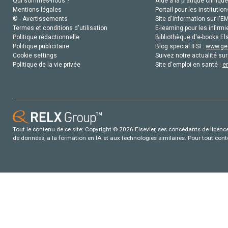
Qui sommes-nous ?
Aide à la pratique clinique
Mentions légales
Portail pour les institution
© - Avertissements
Site d'information sur l'E
Termes et conditions d'utilisation
E-learning pour les infirmi
Politique rédactionnelle
Bibliothèque d'e-books Els
Politique publicitaire
Blog special IFSI :
www.gen
Cookie settings
Suivez notre actualité sur
Politique de la vie privée
Site d'emploi en santé :
e
Tout le contenu de ce site: Copyright © 2026 Elsevier, ses concédants de licence e
de données, a la formation en IA et aux technologies similaires. Pour tout con