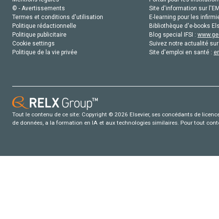
© - Avertissements
Site d'information sur l'E
Termes et conditions d'utilisation
E-learning pour les infirmi
Politique rédactionnelle
Bibliothèque d'e-books Els
Politique publicitaire
Blog special IFSI :
www.gen
Cookie settings
Suivez notre actualité sur
Politique de la vie privée
Site d'emploi en santé :
e
Tout le contenu de ce site: Copyright © 2026 Elsevier, ses concédants de licence e
de données, a la formation en IA et aux technologies similaires. Pour tout con