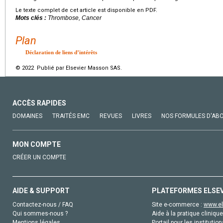
Le texte complet de cet article est disponible en PDF.
Mots clés :
Thrombose, Cancer
Plan
Déclaration de liens d’intérêts
© 2022 Publié par Elsevier Masson SAS.
ACCÈS RAPIDES
DOMAINES
TRAITÉS EMC
REVUES
LIVRES
NOS FORMULES D'AB
MON COMPTE
CRÉER UN COMPTE
AIDE & SUPPORT
PLATEFORMES ELSE
Contactez-nous / FAQ
Site e-commerce :
www.el
Qui sommes-nous ?
Aide à la pratique clinique
Mentions légales
Portail pour les institution