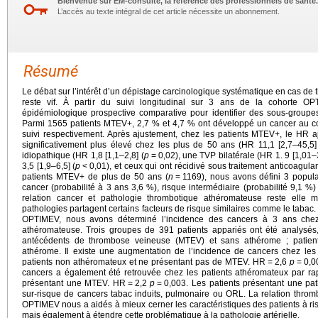
Bienvenue sur EM-consulte, la référence des professionnels de santé.
L’accès au texte intégral de cet article nécessite un abonnement.
Résumé
Le débat sur l’intérêt d’un dépistage carcinologique systématique en cas 
reste vif. À partir du suivi longitudinal sur 3 ans de la cohorte
épidémiologique prospective comparative pour identifier des sous-group
Parmi 1565 patients MTEV+, 2,7 % et 4,7 % ont développé un cancer au c
suivi respectivement. Après ajustement, chez les patients MTEV+, le HR aj
significativement plus élevé chez les plus de 50 ans (HR 11,1 [2,7–45,5]
idiopathique (HR 1,8 [1,1–2,8] (
p
=
0,02), une TVP bilatérale (HR 1. 9 [1,01–3
3,5 [1,9–6,5] (
p
<
0,01), et ceux qui ont récidivé sous traitement anticoagulan
patients MTEV+ de plus de 50 ans (
n
=
1169), nous avons défini 3 popula
cancer (probabilité à 3 ans 3,6 %), risque intermédiaire (probabilité 9,1 %)
relation cancer et pathologie thrombotique athéromateuse reste elle 
pathologies partagent certains facteurs de risque similaires comme le tabac.
OPTIMEV, nous avons déterminé l’incidence des cancers à 3 ans chez
athéromateuse. Trois groupes de 391 patients appariés ont été analysés,
antécédents de thrombose veineuse (MTEV) et sans athérome ; patie
athérome. Il existe une augmentation de l’incidence de cancers chez les
patients non athéromateux et ne présentant pas de MTEV. HR
=
2,6
p
=
0,0
cancers a également été retrouvée chez les patients athéromateux par ra
présentant une MTEV. HR
=
2,2
p
=
0,003. Les patients présentant une pa
sur-risque de cancers tabac induits, pulmonaire ou ORL. La relation thromb
OPTIMEV nous a aidés à mieux cerner les caractéristiques des patients à 
mais également à étendre cette problématique à la pathologie artérielle.