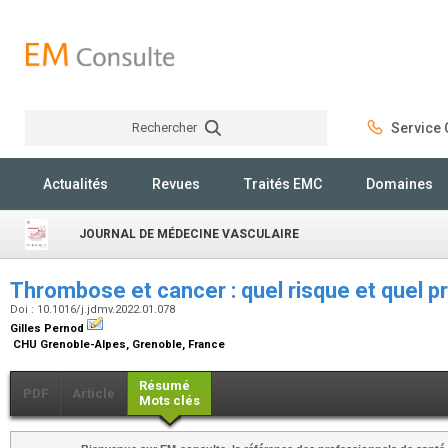
Rechercher
Service C
Rechercher
Actualités
Revues
Traités EMC
Domaines
JOURNAL DE MÉDECINE VASCULAIRE
Thrombose et cancer : quel risque et quel p
Doi : 10.1016/j.jdmv.2022.01.078
Gilles Pernod
CHU Grenoble-Alpes, Grenoble, France
Résumé
PDF
Article
Mots clés