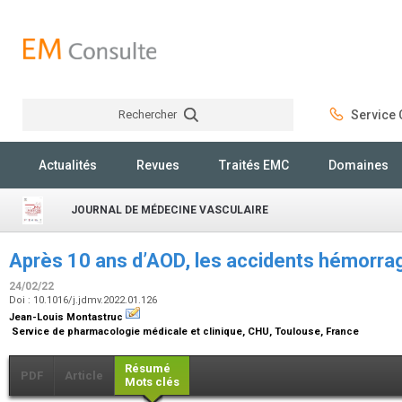
Rechercher
Service C
Rechercher
Actualités
Revues
Traités EMC
Domaines
JOURNAL DE MÉDECINE VASCULAIRE
Après 10 ans d’AOD, les accidents hémorrag
24/02/22
Doi : 10.1016/j.jdmv.2022.01.126
Jean-Louis Montastruc
Service de pharmacologie médicale et clinique, CHU, Toulouse, France
Résumé
PDF
Article
Mots clés