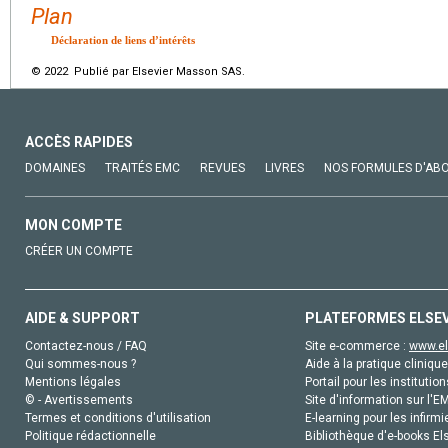
Plan
Déclaration de liens d’intérêts
© 2022 Publié par Elsevier Masson SAS.
ACCÈS RAPIDES
DOMAINES
TRAITÉS EMC
REVUES
LIVRES
NOS FORMULES D'AB
MON COMPTE
CRÉER UN COMPTE
AIDE & SUPPORT
PLATEFORMES ELSE
Contactez-nous / FAQ
Site e-commerce :
www.el
Qui sommes-nous ?
Aide à la pratique clinique
Mentions légales
Portail pour les institution
© - Avertissements
Site d'information sur l'E
Termes et conditions d'utilisation
E-learning pour les infirmi
Politique rédactionnelle
Bibliothèque d'e-books Els