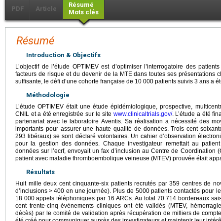
Résumé
PDF
Article
Mots clés
Résumé
Introduction & Objectifs
L’objectif de l’étude OPTIMEV est d’optimiser l’interrogatoire des patie
facteurs de risque et du devenir de la MTE dans toutes ses présentations c
suffisante, le défi d’une cohorte française de 10 000 patients suivis 3 ans a é
Méthodologie
L’étude OPTIMEV était une étude épidémiologique, prospective, multicentr
CNIL et a été enregistrée sur le site
www.clinicaltrials.gov/
. L’étude a été f
partenariat avec le laboratoire Aventis. Sa réalisation a nécessité des m
importants pour assurer une haute qualité de données. Trois cent soixante-
293 libéraux) se sont déclaré volontaires. Un cahier d’observation électroni
pour la gestion des données. Chaque investigateur remettait au patient u
données sur l’ecrf, envoyait un fax d’inclusion au Centre de Coordination (
patient avec maladie thromboembolique veineuse (MTEV) prouvée était appa
Résultats
Huit mille deux cent cinquante-six patients recrutés par 359 centres de 
d’inclusions
>
400 en une journée). Plus de 5000 patients contactés pour le 
18 000 appels téléphoniques par 16 ARCs. Au total 70 714 bordereaux saisi
cent trente-cinq évènements cliniques ont été validés (MTEV, hémorragie
décès) par le comité de validation après récupération de milliers de compte
été créé pour communiquer auprès des investigateurs et maintenir leur intérê