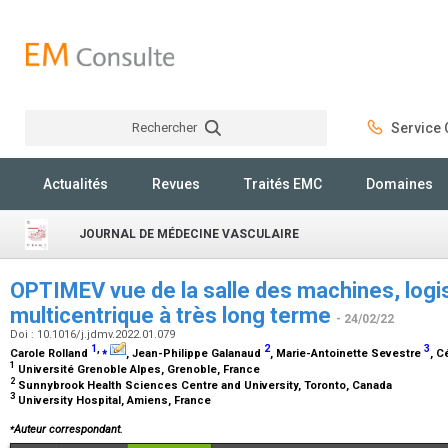
Rechercher
Service C
Rechercher
Actualités
Revues
Traités EMC
Domaines
JOURNAL DE MÉDECINE VASCULAIRE
OPTIMEV vue de la salle des machines, logi
multicentrique à très long terme
- 24/02/22
Doi : 10.1016/j.jdmv.2022.01.079
1
,
⁎
2
3
Carole Rolland
, Jean-Philippe Galanaud
, Marie-Antoinette Sevestre
, C
1
Université Grenoble Alpes, Grenoble, France
2
Sunnybrook Health Sciences Centre and University, Toronto, Canada
3
University Hospital, Amiens, France
⁎
Auteur correspondant.