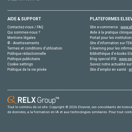
AIDE & SUPPORT
PLATEFORMES ELSE
Contactez-nous / FAQ
Site e-commerce :
www.el
Qui sommes-nous ?
Aide à la pratique clinique
Mentions légales
Portail pour les institution
© - Avertissements
Site d'information sur l'E
Termes et conditions d'utilisation
E-learning pour les infirmi
Politique rédactionnelle
Bibliothèque d'e-books Els
Politique publicitaire
Blog special IFSI :
www.gen
Cookie settings
Suivez notre actualité sur
Politique de la vie privée
Site d'emploi en santé :
e
Tout le contenu de ce site: Copyright © 2026 Elsevier, ses concédants de licence e
de données, a la formation en IA et aux technologies similaires. Pour tout con