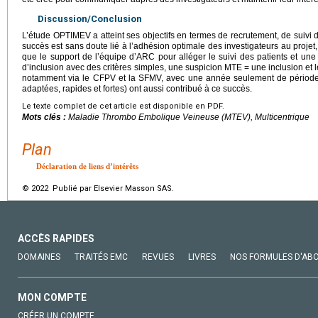
Discussion/Conclusion
L’étude OPTIMEV a atteint ses objectifs en termes de recrutement, de suivi 
succès est sans doute lié à l’adhésion optimale des investigateurs au projet,
que le support de l’équipe d’ARC pour alléger le suivi des patients et u
d’inclusion avec des critères simples, une suspicion MTE
=
une inclusion et 
notamment via le CFPV et la SFMV, avec une année seulement de période 
adaptées, rapides et fortes) ont aussi contribué à ce succès.
Le texte complet de cet article est disponible en PDF.
Mots clés :
Maladie Thrombo Embolique Veineuse (MTEV), Multicentrique
Plan
Déclaration de liens d’intérêts
© 2022 Publié par Elsevier Masson SAS.
ACCÈS RAPIDES
DOMAINES
TRAITÉS EMC
REVUES
LIVRES
NOS FORMULES D'AB
MON COMPTE
CRÉER UN COMPTE