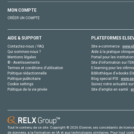
MON COMPTE
CRÉER UN COMPTE
AIDE & SUPPORT
PLATEFORMES ELSE
Contactez-nous / FAQ
Site e-commerce :
www.el
Qui sommes-nous ?
Aide à la pratique clinique
Mentions légales
Portail pour les institution
© - Avertissements
Site d'information sur l'E
Termes et conditions d'utilisation
E-learning pour les infirmi
Politique rédactionnelle
Bibliothèque d'e-books Els
Politique publicitaire
Blog special IFSI :
www.gen
Cookie settings
Suivez notre actualité sur
Politique de la vie privée
Site d'emploi en santé :
e
Tout le contenu de ce site: Copyright © 2026 Elsevier, ses concédants de licence e
de données, a la formation en IA et aux technologies similaires. Pour tout con