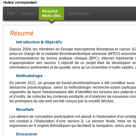
⁎
Auteur correspondant.
Résumé
PDF
Article
Références
Mots clés
Résumé
Introduction & Objectifs
Depuis 2009, les membres du Groupe francophone thrombose et cancer (GFT
prise en charge de la maladie thromboembolique veineuse (MTEV) associée 
recommandations de bonne pratique clinique (BPC). Internet représente 
d’appropriation des savoirs. L’objectif de ce projet était de développer u
informations pertinentes et de qualité, ainsi qu’un ensemble d’outils validés, 
Méthodologie
En janvier 2021, un groupe de travail pluridisciplinaire a été constitué sou
démarche praxéologique, selon la méthodologie recherche-action participat
organisés de façon hebdomadaire afin d’identifier les besoins des patients 
et d’outils, de collecter les contenus existants, et d’élaborer de nouveaux co
les prototypes du site web ont été conçus par la société WizAxe.
Résultats
Les ateliers de conception participative ont abouti à l’élaboration d’un prototy
ont conduit à l’élaboration d’une version β. La version finale, mise en 
organisées en 8 onglets thématiques qui facilitent la navigation, selon une 
Discussion