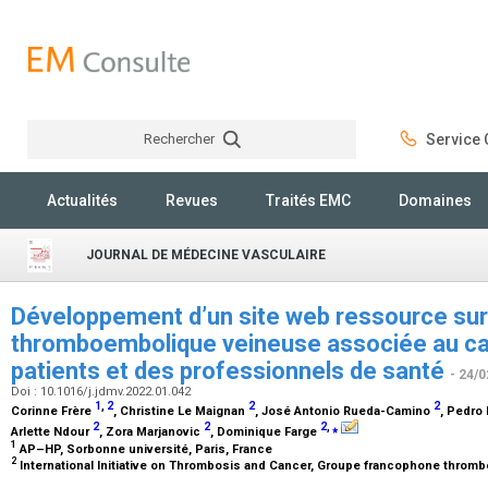
Rechercher
Service C
Rechercher
Actualités
Revues
Traités EMC
Domaines
JOURNAL DE MÉDECINE VASCULAIRE
Développement d’un site web ressource sur
thromboembolique veineuse associée au ca
patients et des professionnels de santé
- 24/0
Doi : 10.1016/j.jdmv.2022.01.042
1
,
2
2
2
Corinne Frère
, Christine Le Maignan
, José Antonio Rueda-Camino
, Pedro
2
2
2
,
⁎
Arlette Ndour
, Zora Marjanovic
, Dominique Farge
1
AP–HP, Sorbonne université, Paris, France
2
International Initiative on Thrombosis and Cancer, Groupe francophone thromb