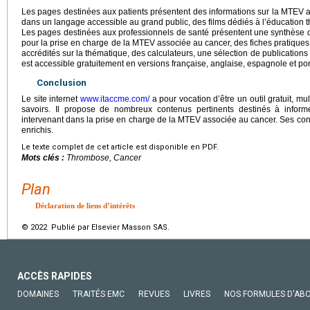
Les pages destinées aux patients présentent des informations sur la MTEV a
dans un langage accessible au grand public, des films dédiés à l’éducation t
Les pages destinées aux professionnels de santé présentent une synthès
pour la prise en charge de la MTEV associée au cancer, des fiches pratique
accrédités sur la thématique, des calculateurs, une sélection de publications
est accessible gratuitement en versions française, anglaise, espagnole et po
Conclusion
Le site internet
www.itaccme.com/
a pour vocation d’être un outil gratuit, mu
savoirs. Il propose de nombreux contenus pertinents destinés à inform
intervenant dans la prise en charge de la MTEV associée au cancer. Ses con
enrichis.
Le texte complet de cet article est disponible en PDF.
Mots clés :
Thrombose, Cancer
Plan
Déclaration de liens d’intérêts
© 2022 Publié par Elsevier Masson SAS.
ACCÈS RAPIDES
DOMAINES
TRAITÉS EMC
REVUES
LIVRES
NOS FORMULES D'AB