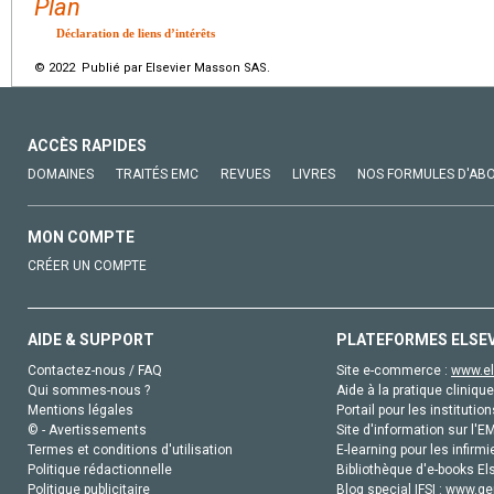
Plan
Déclaration de liens d’intérêts
© 2022 Publié par Elsevier Masson SAS.
ACCÈS RAPIDES
DOMAINES
TRAITÉS EMC
REVUES
LIVRES
NOS FORMULES D'AB
MON COMPTE
CRÉER UN COMPTE
AIDE & SUPPORT
PLATEFORMES ELSE
Contactez-nous / FAQ
Site e-commerce :
www.el
Qui sommes-nous ?
Aide à la pratique clinique
Mentions légales
Portail pour les institution
© - Avertissements
Site d'information sur l'E
Termes et conditions d'utilisation
E-learning pour les infirmi
Politique rédactionnelle
Bibliothèque d'e-books Els
Politique publicitaire
Blog special IFSI :
www.gen