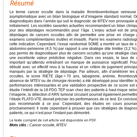
Résumé
Le terme cancer occulte dans la maladie thromboembolique veineuse 
asymptomatique avec un bilan biologique et d’imagerie standard normal. O
diagnostiqués dans l’année qui suit le diagnostic de MTEV non provoquée alo
initialement. Les sociétés savantes actuelles recommandent un bilan cliniq
jour des dépistages recommandés pour l’âge. L’enjeu actuel est de prop
dépistages de cancers occultes afin de permettre une prise en charge p
examens complémentaires inutiles et invasifs. Parmi les examens radiolog
cette indication. Cependant, l’essai randomisé SOME a montré un taux de 
abdomino-pelvienne (4,5 %) par rapport à une stratégie dite limitée (3,2 
pas permis de diagnostiquer plus de cancers occultes qu’une stratégie cla
une excellente valeur prédictive négative. Dans ces essais, le taux de 
important qu’attendu entraînant un manque de puissance significatif. Pour
débuté avec un effectif revu à la hausse et un critère de jugement princip
manqués par la stratégie de dépistage. Par ailleurs, afin d’améliorer le
occultes, le score RIETE (âge
>
70 ans, tabagisme, anémie, thrombocyto
absence de MTEV ou de chirurgie récente) a été développé pour identifier les
performances intéressantes et une validation prospective de ce score est
étudie l’intérêt de la 18-FDG TEP scan chez des patients à haut risque selo
l’imagerie, la détection d’ARN tumoral circulant pourrait également permettr
l’étude PLATO-VTE devrait préciser les performances de ce test. En conclusi
pas recommandé à ce jour. Cependant, des études en cours pourraie
prochainement. Il reste cependant à prouver que ces stratégies de diagnos
patients, ce qui n’est pour l’instant pas démontré.
Le texte complet de cet article est disponible en PDF.
Mots clés :
Cancer occulte, MTEV