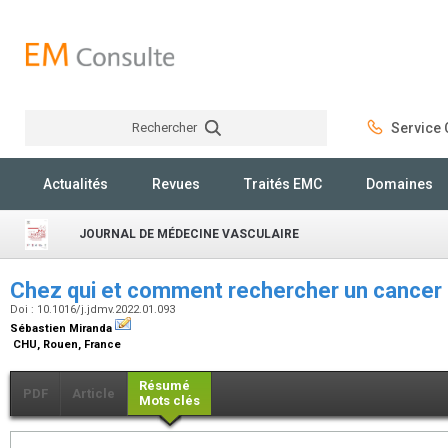
Rechercher
Service C
Rechercher
Actualités
Revues
Traités EMC
Domaines
JOURNAL DE MÉDECINE VASCULAIRE
Chez qui et comment rechercher un cancer 
Doi : 10.1016/j.jdmv.2022.01.093
Sébastien Miranda
CHU, Rouen, France
Résumé
PDF
Article
Mots clés