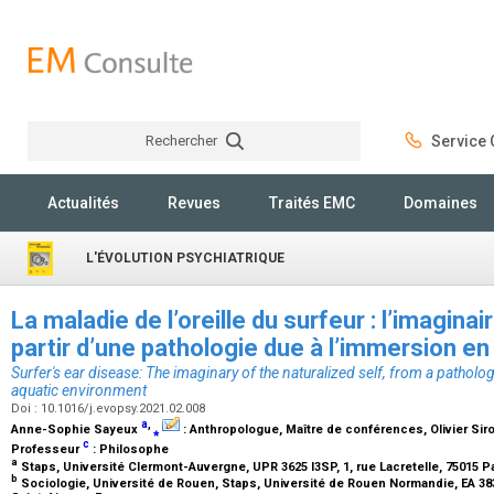
Rechercher
Service C
Rechercher
Actualités
Revues
Traités EMC
Domaines
L'ÉVOLUTION PSYCHIATRIQUE
La maladie de l’oreille du surfeur : l’imaginai
partir d’une pathologie due à l’immersion en
Surfer's ear disease: The imaginary of the naturalized self, from a pathol
aquatic environment
Doi : 10.1016/j.evopsy.2021.02.008
a
,
Anne-Sophie Sayeux
⁎
:
Anthropologue, Maître de conférences
, Olivier Sir
c
Professeur
:
Philosophe
a
Staps, Université Clermont-Auvergne, UPR 3625 I3SP, 1, rue Lacretelle, 75015 P
b
Sociologie, Université de Rouen, Staps, Université de Rouen Normandie, EA 38