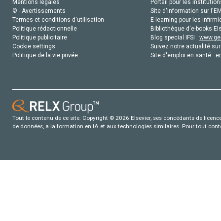
Mentions légales
Portail pour les institution
© - Avertissements
Site d'information sur l'E
Termes et conditions d'utilisation
E-learning pour les infirmi
Politique rédactionnelle
Bibliothèque d'e-books Els
Politique publicitaire
Blog special IFSI :
www.gen
Cookie settings
Suivez notre actualité sur
Politique de la vie privée
Site d'emploi en santé :
e
Tout le contenu de ce site: Copyright © 2026 Elsevier, ses concédants de licence e
de données, a la formation en IA et aux technologies similaires. Pour tout con