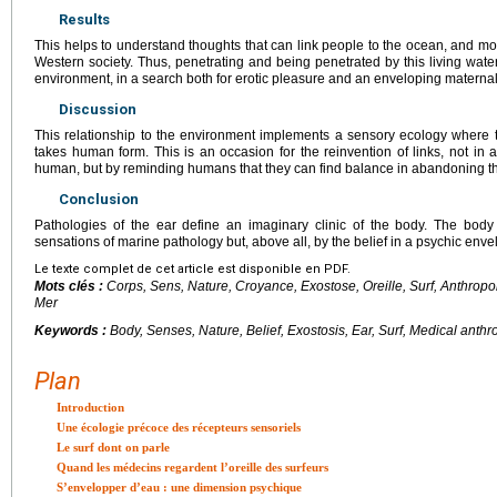
Results
This helps to understand thoughts that can link people to the ocean, and mo
Western society. Thus, penetrating and being penetrated by this living water
environment, in a search both for erotic pleasure and an enveloping maternal s
Discussion
This relationship to the environment implements a sensory ecology wher
takes human form. This is an occasion for the reinvention of links, not 
human, but by reminding humans that they can find balance in abandoning t
Conclusion
Pathologies of the ear define an imaginary clinic of the body. The body 
sensations of marine pathology but, above all, by the belief in a psychic enve
Le texte complet de cet article est disponible en PDF.
Mots clés :
Corps, Sens, Nature, Croyance, Exostose, Oreille, Surf, Anthropo
Mer
Keywords :
Body, Senses, Nature, Belief, Exostosis, Ear, Surf, Medical anth
Plan
Introduction
Une écologie précoce des récepteurs sensoriels
Le surf dont on parle
Quand les médecins regardent l’oreille des surfeurs
S’envelopper d’eau : une dimension psychique