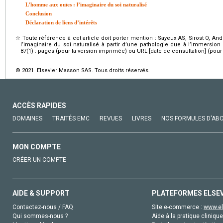
L’homme aux ouïes : l’imaginaire du soi naturalisé
Conclusion
Déclaration de liens d’intérêts
☆
Toute référence à cet article doit porter mention : Sayeux AS, Sirost O, Andr
l’imaginaire du soi naturalisé à partir d’une pathologie due à l’immersion
87(1) : pages (pour la version imprimée) ou URL [date de consultation] (pour 
© 2021 Elsevier Masson SAS. Tous droits réservés.
ACCÈS RAPIDES
DOMAINES
TRAITÉS EMC
REVUES
LIVRES
NOS FORMULES D'AB
MON COMPTE
CRÉER UN COMPTE
AIDE & SUPPORT
PLATEFORMES ELSE
Contactez-nous / FAQ
Site e-commerce :
www.el
Qui sommes-nous ?
Aide à la pratique clinique