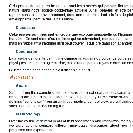
Cela permet de comprendre quelles sont les pensées qui peuvent lier les h
nature, dans notre société occidentale actuelle. Ainsi, pénétrer et être p
rapport sensuel à l’environnement, dans une recherche tout à la fois de plai
enveloppante, perdue dès la naissance.
Discussion
Cette relation au milieu met en œuvre une écologie sensorielle où l’homme 
humaine. Ce sont alors d’autres liens qui se réinventent, non pas dans une
mais en rappelant à l’homme qu’il peut trouver l’équilibre dans son abandon 
Conclusion
La maladie de l’oreille définit une clinique imaginaire du corps. Le corps es
physiques de la pathologie marine, mais surtout par la croyance dans un e
Le texte complet de cet article est disponible en PDF.
Abstract
Goals
Starting from the example of the exostosis of the external auditory canal, a 
on the body, this article considers how this pathology is experienced and in
defining “surfer's ear” from an anthropo-medical point of view, we will addres
such as the belief of becoming fish.
Methodology
Over the course of several years of field observation and interviews, mainly
we were able to compare different individuals’ discourses about how th
perceived and experienced.