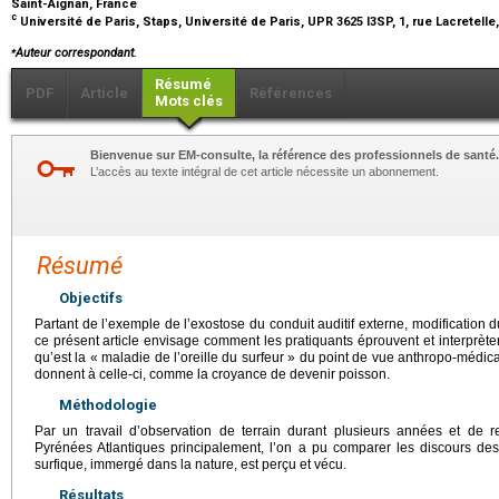
Saint-Aignan, France
c
Université de Paris, Staps, Université de Paris, UPR 3625 I3SP, 1, rue Lacretelle
⁎
Auteur correspondant.
Résumé
PDF
Article
Références
Mots clés
Bienvenue sur EM-consulte, la référence des professionnels de santé.
L’accès au texte intégral de cet article nécessite un abonnement.
Résumé
Objectifs
Partant de l’exemple de l’exostose du conduit auditif externe, modification 
ce présent article envisage comment les pratiquants éprouvent et interprèten
qu’est la « maladie de l’oreille du surfeur » du point de vue anthropo-médic
donnent à celle-ci, comme la croyance de devenir poisson.
Méthodologie
Par un travail d’observation de terrain durant plusieurs années et de re
Pyrénées Atlantiques principalement, l’on a pu comparer les discours des
surfique, immergé dans la nature, est perçu et vécu.
Résultats