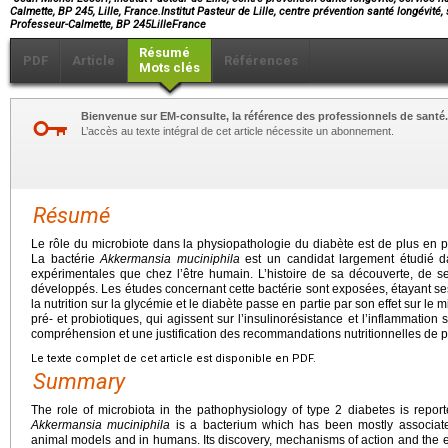
Calmette, BP 245, Lille, France.Institut Pasteur de Lille, centre prévention santé longévité, 
Professeur-Calmette, BP 245LilleFrance
Résumé
PDF
Article
Références
Mots clés
Bienvenue sur EM-consulte, la référence des professionnels de santé.
L’accès au texte intégral de cet article nécessite un abonnement.
Résumé
Le rôle du microbiote dans la physiopathologie du diabète est de plus en plu
La bactérie
Akkermansia muciniphila
est un candidat largement étudié d
expérimentales que chez l’être humain. L’histoire de sa découverte, de s
développés. Les études concernant cette bactérie sont exposées, étayant ses
la nutrition sur la glycémie et le diabète passe en partie par son effet sur l
pré- et probiotiques, qui agissent sur l’insulinorésistance et l’inflammati
compréhension et une justification des recommandations nutritionnelles de p
Le texte complet de cet article est disponible en PDF.
Summary
The role of microbiota in the pathophysiology of type 2 diabetes is report
Akkermansia muciniphila
is a bacterium which has been mostly associate
animal models and in humans. Its discovery, mechanisms of action and the ex