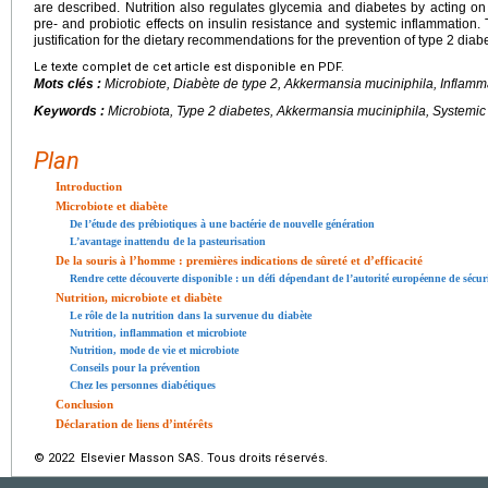
are described. Nutrition also regulates glycemia and diabetes by acting on g
pre- and probiotic effects on insulin resistance and systemic inflammation
justification for the dietary recommendations for the prevention of type 2 diab
Le texte complet de cet article est disponible en PDF.
Mots clés :
Microbiote, Diabète de type 2,
Akkermansia muciniphila
, Inflamm
Keywords :
Microbiota, Type 2 diabetes,
Akkermansia muciniphila
, Systemic
Plan
Introduction
Microbiote et diabète
De l’étude des prébiotiques à une bactérie de nouvelle génération
L’avantage inattendu de la pasteurisation
De la souris à l’homme : premières indications de sûreté et d’efficacité
Rendre cette découverte disponible : un défi dépendant de l’autorité européenne de sécur
Nutrition, microbiote et diabète
Le rôle de la nutrition dans la survenue du diabète
Nutrition, inflammation et microbiote
Nutrition, mode de vie et microbiote
Conseils pour la prévention
Chez les personnes diabétiques
Conclusion
Déclaration de liens d’intérêts
© 2022 Elsevier Masson SAS. Tous droits réservés.