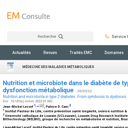
Rechercher
Service C
Rechercher
Actualités
Revues
Traités EMC
Domaines
MÉDECINE DES MALADIES MÉTABOLIQUES
Nutrition et microbiote dans le diabète de ty
dysfonction métabolique
- 05/03/22
Nutrition and microbiota in type 2 diabetes. From symbiosis to dysbiosis
Doi : 10.1016/j.mmm.2022.01.002
1
,
⁎
2
Jean-Michel Lecerf
, Patrice D. Cani
1
Institut Pasteur de Lille, centre prévention santé longévité, service nutrition & 
2
Université catholique de Louvain (UCLouvain), Louvain Drug Research Institute
BIOtechnology (WELBIO), groupe de recherche en métabolisme et nutrition, Brux
⁎
Jean-Michel Lecerf, Institut Pasteur de Lille, centre prévention santé longévité, service nu