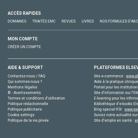
ACCÈS RAPIDES
DOMAINES
TRAITÉS EMC
REVUES
LIVRES
NOS FORMULES D'AB
MON COMPTE
CRÉER UN COMPTE
AIDE & SUPPORT
PLATEFORMES ELSE
Contactez-nous / FAQ
Site e-commerce :
www.el
Qui sommes-nous ?
Aide à la pratique clinique
Mentions légales
Portail pour les institution
© - Avertissements
Site d'information sur l'E
Termes et conditions d'utilisation
E-learning pour les infirmi
Politique rédactionnelle
Bibliothèque d'e-books Els
Politique publicitaire
Blog special IFSI :
www.gen
Cookie settings
Suivez notre actualité sur
Politique de la vie privée
Site d'emploi en santé :
e