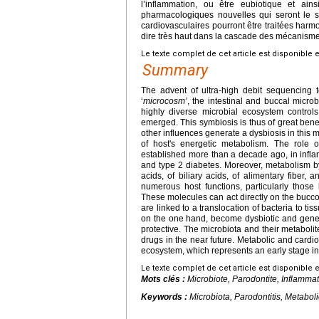
l’inflammation, ou être eubiotique et ain
pharmacologiques nouvelles qui seront le s
cardiovasculaires pourront être traitées harm
dire très haut dans la cascade des mécanismes
Le texte complet de cet article est disponible 
Summary
The advent of ultra-high debit sequencing 
‘
microcosm’
, the intestinal and buccal micr
highly diverse microbial ecosystem control
emerged. This symbiosis is thus of great benef
other influences generate a dysbiosis in this m
of host's energetic metabolism. The role o
established more than a decade ago, in inflamm
and type 2 diabetes. Moreover, metabolism b
acids, of biliary acids, of alimentary fiber
numerous host functions, particularly those 
These molecules can act directly on the bucco-
are linked to a translocation of bacteria to t
on the one hand, become dysbiotic and genera
protective. The microbiota and their metabolit
drugs in the near future. Metabolic and cardio
ecosystem, which represents an early stage i
Le texte complet de cet article est disponible 
Mots clés :
Microbiote, Parodontite, Inflamm
Keywords :
Microbiota, Parodontitis, Metabol