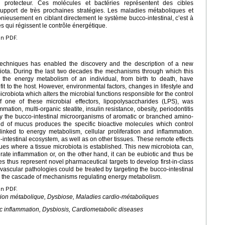
si protecteur. Ces molécules et bactéries représentent des cibles
upport de très prochaines stratégies. Les maladies métaboliques et
onieusement en ciblant directement le système bucco-intestinal, c’est à
 qui régissent le contrôle énergétique.
en PDF.
techniques has enabled the discovery and the description of a new
obiota. During the last two decades the mechanisms through which this
s the energy metabolism of an individual, from birth to death, have
it to the host. However, environmental factors, changes in lifestyle and
icrobiota which alters the microbial functions responsible for the control
f one of these microbial effectors, lipopolysaccharides (LPS), was
ation, multi-organic steatite, insulin resistance, obesity, periodontitis
y the bucco-intestinal microorganisms of aromatic or branched amino-
, and of mucus produces the specific bioactive molecules which control
linked to energy metabolism, cellular proliferation and inflammation.
intestinal ecosystem, as well as on other tissues. These remote effects
issues where a tissue microbiota is established. This new microbiota can,
te inflammation or, on the other hand, it can be eubiotic and thus be
es thus represent novel pharmaceutical targets to develop first-in-class
vascular pathologies could be treated by targeting the bucco-intestinal
n the cascade of mechanisms regulating energy metabolism.
en PDF.
ation métabolique, Dysbiose, Maladies cardio-métaboliques
ic inflammation, Dysbiosis, Cardiometabolic diseases