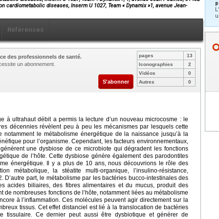
p
h on cardiometabolic diseases, Inserm U 1027, Team « Dynamix »1, avenue Jean-
L
u
Références
pages
13
ce des professionnels de santé.
nécessite un abonnement.
Iconographies
2
Vidéos
0
S'abonner
Autres
0
 à ultrahaut débit a permis la lecture d’un nouveau microcosme : le
ères décennies révèlent peu à peu les mécanismes par lesquels cette
ôle notamment le métabolisme énergétique de la naissance jusqu’à la
bénéfique pour l’organisme. Cependant, les facteurs environnementaux,
génèrent une dysbiose de ce microbiote qui dégradent les fonctions
gétique de l’hôte. Cette dysbiose génère également des parodontites
sme énergétique. Il y a plus de 10 ans, nous découvrions le rôle des
on métabolique, la stéatite multi-organique, l’insulino-résistance,
 2. D’autre part, le métabolisme par les bactéries bucco-intestinales des
 acides biliaires, des fibres alimentaires et du mucus, produit des
ent de nombreuses fonctions de l’hôte, notamment liées au métabolisme
 encore à l’inflammation. Ces molécules peuvent agir directement sur la
reux tissus. Cet effet distanciel est lié à la translocation de bactéries
te tissulaire. Ce dernier peut aussi être dysbiotique et générer de