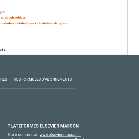
ques
 et du microbiote
 maladies métaboliques et le diabète de type 2
vés.
VRES
NOS FORMULES D'ABONNEMENTS
PLATEFORMES ELSEVIER MASSON
Site e-commerce :
www.elsevier-masson.fr