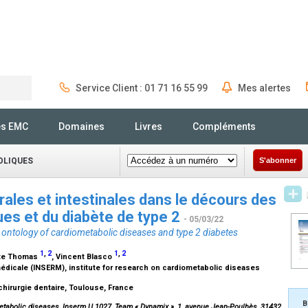
Service Client : 01 71 16 55 99
Mes alertes
Rechercher
és EMC
Domaines
Livres
Compléments
OLIQUES
S'abonner
rales et intestinales dans le décours des
es et du diabète de type 2
- 05/03/22
he ontology of cardiometabolic diseases and type 2 diabetes
1
,
2
1
,
2
tte Thomas
, Vincent Blasco
 médicale (INSERM), institute for research on cardiometabolic diseases
 chirurgie dentaire, Toulouse, France
B
metabolic diseases, Inserm U 1027, Team « Dynamix », 1, avenue Jean-Poulhès, 31432