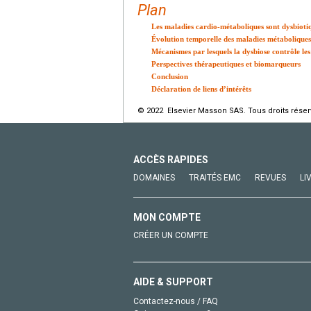
Plan
Les maladies cardio-métaboliques sont dysbioti
Évolution temporelle des maladies métaboliques
Mécanismes par lesquels la dysbiose contrôle les
Perspectives thérapeutiques et biomarqueurs
Conclusion
Déclaration de liens d’intérêts
© 2022 Elsevier Masson SAS. Tous droits réser
ACCÈS RAPIDES
DOMAINES
TRAITÉS EMC
REVUES
LI
MON COMPTE
CRÉER UN COMPTE
AIDE & SUPPORT
Contactez-nous / FAQ