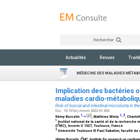
Rechercher
Actualités
Revues
Trait
MÉDECINE DES MALADIES MÉTAB
Implication des bactéries o
maladies cardio-métaboliqu
Role of buccal and intestinal microbiota in t
Doi : 10.1016/j.mmm.2022.01.003
1
,
⁎
1
,
2
Rémy Burcelin
, Matthieu Minty
, Charlo
1
Institut national de la santé et de la recherche
2
(I
MC), Inserm U 1027, Toulouse, France
2
Université Toulouse III Paul Sabatier, faculté de
⁎
2
Rémy Burcelin, I
MC, Institute for research on cardio