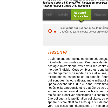
2
Toulouse Cedex 04, France.I
MC, Institute for researc
PoulhèsToulouse Cedex 0431432France
Résumé
PDF
Article
Figures
Mots clés
Bienvenue sur EM-consulte, la référen
L’accès au texte intégral de cet article 
Résumé
L’avènement des technologies de séquençage
microbiote bucco-intestinal. Ces deux derni
écologie microbienne très diversifiée contr
mort de l’individu. Cette symbiose est donc 
les changements de mode de vie et autres, 
microbiennes responsables du contrôle éner
qui sont des facteurs dégradant le métaboli
lipopolysaccharides (LPS) dans l’inflammati
l’obésité, la parodontite et le diabète de type
acides aminés aromatiques ou branchés, des
molécules bioactives spécifiques qui contrôl
énergétique, à la prolifération cellulaire, ou
sphère bucco-intestinale ainsi que sur de nomb
vers les tissus qui établissent un microbio