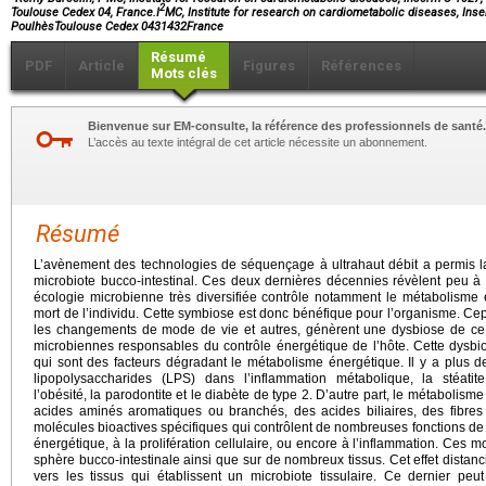
2
Toulouse Cedex 04, France.I
MC, Institute for research on cardiometabolic diseases, In
PoulhèsToulouse Cedex 0431432France
Résumé
PDF
Article
Figures
Références
Mots clés
Bienvenue sur EM-consulte, la référence des professionnels de santé.
L’accès au texte intégral de cet article nécessite un abonnement.
Résumé
L’avènement des technologies de séquençage à ultrahaut débit a permis l
microbiote bucco-intestinal. Ces deux dernières décennies révèlent peu à
écologie microbienne très diversifiée contrôle notamment le métabolisme 
mort de l’individu. Cette symbiose est donc bénéfique pour l’organisme. Ce
les changements de mode de vie et autres, génèrent une dysbiose de ce 
microbiennes responsables du contrôle énergétique de l’hôte. Cette dysb
qui sont des facteurs dégradant le métabolisme énergétique. Il y a plus 
lipopolysaccharides (LPS) dans l’inflammation métabolique, la stéatite m
l’obésité, la parodontite et le diabète de type 2. D’autre part, le métabolism
acides aminés aromatiques ou branchés, des acides biliaires, des fibres
molécules bioactives spécifiques qui contrôlent de nombreuses fonctions de
énergétique, à la prolifération cellulaire, ou encore à l’inflammation. Ces 
sphère bucco-intestinale ainsi que sur de nombreux tissus. Cet effet distancie
vers les tissus qui établissent un microbiote tissulaire. Ce dernier peu