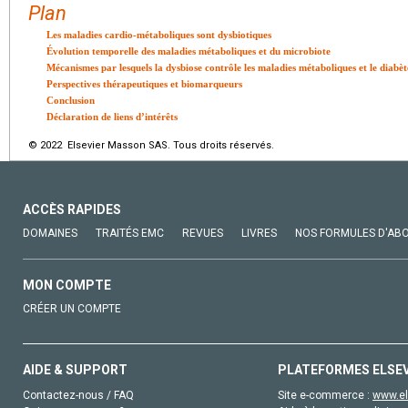
Plan
Les maladies cardio-métaboliques sont dysbiotiques
Évolution temporelle des maladies métaboliques et du microbiote
Mécanismes par lesquels la dysbiose contrôle les maladies métaboliques et le diabèt
Perspectives thérapeutiques et biomarqueurs
Conclusion
Déclaration de liens d’intérêts
© 2022 Elsevier Masson SAS. Tous droits réservés.
ACCÈS RAPIDES
DOMAINES
TRAITÉS EMC
REVUES
LIVRES
NOS FORMULES D'AB
MON COMPTE
CRÉER UN COMPTE
AIDE & SUPPORT
PLATEFORMES ELSE
Contactez-nous / FAQ
Site e-commerce :
www.el