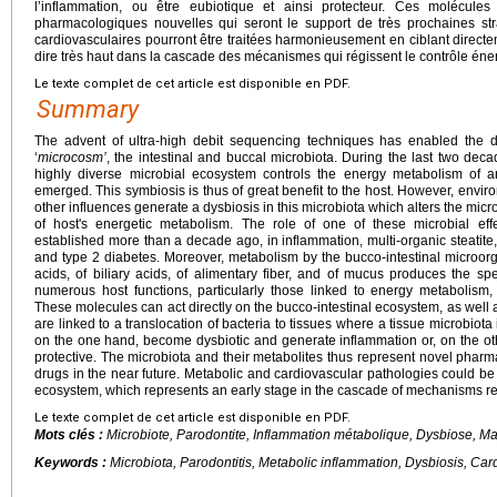
l’inflammation, ou être eubiotique et ainsi protecteur. Ces molécules
pharmacologiques nouvelles qui seront le support de très prochaines st
cardiovasculaires pourront être traitées harmonieusement en ciblant directem
dire très haut dans la cascade des mécanismes qui régissent le contrôle éne
Le texte complet de cet article est disponible en PDF.
Summary
The advent of ultra-high debit sequencing techniques has enabled the d
‘
microcosm’
, the intestinal and buccal microbiota. During the last two de
highly diverse microbial ecosystem controls the energy metabolism of an
emerged. This symbiosis is thus of great benefit to the host. However, enviro
other influences generate a dysbiosis in this microbiota which alters the micro
of host's energetic metabolism. The role of one of these microbial eff
established more than a decade ago, in inflammation, multi-organic steatite, i
and type 2 diabetes. Moreover, metabolism by the bucco-intestinal microo
acids, of biliary acids, of alimentary fiber, and of mucus produces the sp
numerous host functions, particularly those linked to energy metabolism, c
These molecules can act directly on the bucco-intestinal ecosystem, as well 
are linked to a translocation of bacteria to tissues where a tissue microbiota
on the one hand, become dysbiotic and generate inflammation or, on the oth
protective. The microbiota and their metabolites thus represent novel pharmac
drugs in the near future. Metabolic and cardiovascular pathologies could be 
ecosystem, which represents an early stage in the cascade of mechanisms r
Le texte complet de cet article est disponible en PDF.
Mots clés :
Microbiote, Parodontite, Inflammation métabolique, Dysbiose, M
Keywords :
Microbiota, Parodontitis, Metabolic inflammation, Dysbiosis, Ca