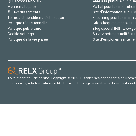
Qui sommes-nous ?
Aide à la pratique clinique
Mentions légales
Portail pour les institution
© - Avertissements
Site d'information sur l'E
Termes et conditions d'utilisation
E-learning pour les infirmi
Politique rédactionnelle
Bibliothèque d'e-books Els
Politique publicitaire
Blog special IFSI :
www.gen
Cookie settings
Suivez notre actualité sur
Politique de la vie privée
Site d'emploi en santé :
e
Tout le contenu de ce site: Copyright © 2026 Elsevier, ses concédants de licence e
de données, a la formation en IA et aux technologies similaires. Pour tout con