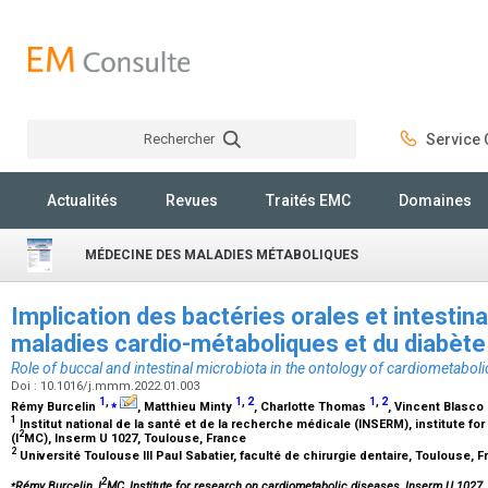
Rechercher
Service C
Rechercher
Actualités
Revues
Traités EMC
Domaines
MÉDECINE DES MALADIES MÉTABOLIQUES
Implication des bactéries orales et intestin
maladies cardio-métaboliques et du diabète
Role of buccal and intestinal microbiota in the ontology of cardiometabol
Doi : 10.1016/j.mmm.2022.01.003
1
,
⁎
1
,
2
1
,
2
Rémy Burcelin
, Matthieu Minty
, Charlotte Thomas
, Vincent Blasco
1
Institut national de la santé et de la recherche médicale (INSERM), institute f
2
(I
MC), Inserm U 1027, Toulouse, France
2
Université Toulouse III Paul Sabatier, faculté de chirurgie dentaire, Toulouse, 
⁎
2
Rémy Burcelin, I
MC, Institute for research on cardiometabolic diseases, Inserm U 1027