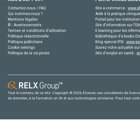
Contactez-nous / FAQ
Site e-commerce :
www.el
Qui sommes-nous ?
Aide à la pratique clinique
Mentions légales
Portail pour les institution
© - Avertissements
Site d'information sur l'E
Termes et conditions d'utilisation
E-learning pour les infirmi
Politique rédactionnelle
Bibliothèque d'e-books Els
Politique publicitaire
Blog special IFSI :
www.gen
Cookie settings
Suivez notre actualité sur
Politique de la vie privée
Site d'emploi en santé :
e
Tout le contenu de ce site: Copyright © 2026 Elsevier, ses concédants de licence e
de données, a la formation en IA et aux technologies similaires. Pour tout con