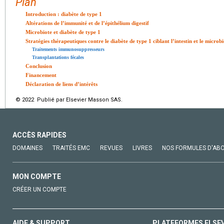
Plan
Introduction : diabète de type 1
Altérations de l’immunité et de l’épithélium digestif
Microbiote et diabète de type 1
Stratégies thérapeutiques contre le diabète de type 1 ciblant l’intestin et le microb
Traitements immunosuppresseurs
Transplantations fécales
Conclusion
Financement
Déclaration de liens d’intérêts
© 2022 Publié par Elsevier Masson SAS.
ACCÈS RAPIDES
DOMAINES
TRAITÉS EMC
REVUES
LIVRES
NOS FORMULES D'AB
MON COMPTE
CRÉER UN COMPTE
AIDE & SUPPORT
PLATEFORMES ELSE