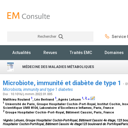
Rechercher
Service C
Rechercher
Actualités
Revues
Traités EMC
Domaines
MÉDECINE DES MALADIES MÉTABOLIQUES
Microbiote, immunité et diabète de type 1
- 0
Microbiota, immunity and type 1 diabetes
Doi : 10.1016/j.mmm.2022.01.005
1
1
1
,
2
,
⁎
Matthieu Rouland
, Léo Bertrand
, Agnès Lehuen
1
Université de Paris, Groupe Hospitalier Cochin-Port-Royal, Institut Cochin, In
Scientifique UMR 8104, Laboratoire d’Excellence Inflamex, Paris, France
2
Groupe Hospitalier Cochin-Port-Royal, Bâtiment Cassini, Paris, France
⁎
Agnès Lehuen, Groupe Hospitalier Cochin-Port-Royal, Bâtiment Cassini 4e étage, 123 bou
Hospitalier Cochin-Port-Royal, Bâtiment Cassini 4e étage123 boulevard de Port-RoyalPar