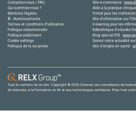
Contactez-nous / FAQ
Site e-commerce :
www.el
Qui sommes-nous ?
Aide à la pratique clinique
Mentions légales
Portail pour les institution
© - Avertissements
Site d'information sur l'E
Termes et conditions d'utilisation
E-learning pour les infirmi
Politique rédactionnelle
Bibliothèque d'e-books Els
Politique publicitaire
Blog special IFSI :
www.gen
Cookie settings
Suivez notre actualité sur
Politique de la vie privée
Site d'emploi en santé :
e
Tout le contenu de ce site: Copyright © 2026 Elsevier, ses concédants de licence e
de données, a la formation en IA et aux technologies similaires. Pour tout con