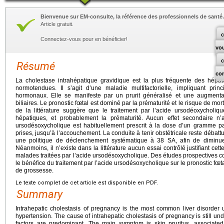
Bienvenue sur EM-consulte, la référence des professionnels de santé.
Article gratuit.
c
Connectez-vous pour en bénéficier!
vo
Résumé
co
La cholestase intrahépatique gravidique est la plus fréquente des hépa
normotendues. Il s’agit d’une maladie multifactorielle, impliquant pri
hormonaux. Elle se manifeste par un prurit généralisé et une augment
biliaires. Le pronostic fœtal est dominé par la prématurité et le risque de mo
de la littérature suggère que le traitement par l’acide ursodéoxycholiqu
hépatiques, et probablement la prématurité. Aucun effet secondaire n’
ursodésoxycholique est habituellement prescrit à la dose d’un gramme pa
prises, jusqu’à l’accouchement. La conduite à tenir obstétricale reste déba
une politique de déclenchement systématique à 38 SA, afin de diminuer
Néanmoins, il n’existe dans la littérature aucun essai contrôlé justifiant cette
malades traitées par l’acide ursodésoxycholique. Des études prospectives c
le bénéfice du traitement par l’acide ursodésoxycholique sur le pronostic fœtal 
de grossesse.
Le texte complet de cet article est disponible en PDF.
Summary
Intrahepatic cholestasis of pregnancy is the most common liver disorde
hypertension. The cause of intrahepatic cholestasis of pregnancy is still u
factors are predominant. The main symptom is skin pruritus, associate