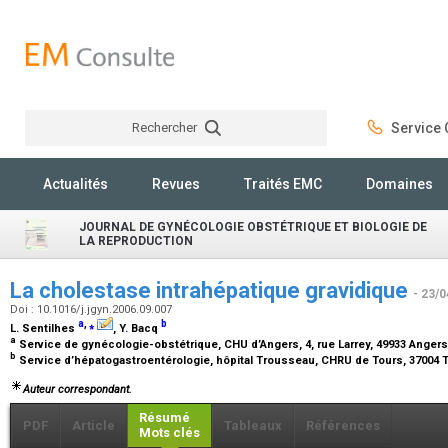
Rechercher
Service C
Rechercher
Actualités
Revues
Traités EMC
Domaines
JOURNAL DE GYNÉCOLOGIE OBSTÉTRIQUE ET BIOLOGIE DE
LA REPRODUCTION
La cholestase intrahépatique gravidique
- 23/0
Doi : 10.1016/j.jgyn.2006.09.007
a
,
⁎
b
L. Sentilhes
, Y. Bacq
a
Service de gynécologie-obstétrique, CHU d’Angers, 4, rue Larrey, 49933 Anger
b
Service d’hépatogastroentérologie, hôpital Trousseau, CHRU de Tours, 37004 
Auteur correspondant.
Résumé
PDF
Article
Tableaux
Références
Mots clés