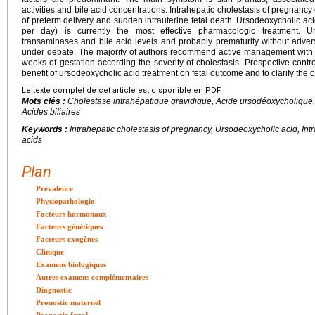
activities and bile acid concentrations. Intrahepatic cholestasis of pregnancy
of preterm delivery and sudden intrauterine fetal death. Ursodeoxycholic ac
per day) is currently the most effective pharmacologic treatment. Ur
transaminases and bile acid levels and probably prematurity without advers
under debate. The majority of authors recommend active management with el
weeks of gestation according the severity of cholestasis. Prospective contro
benefit of ursodeoxycholic acid treatment on fetal outcome and to clarify the
Le texte complet de cet article est disponible en PDF.
Mots clés :
Cholestase intrahépatique gravidique, Acide ursodéoxycholique, M
Acides biliaires
Keywords :
Intrahepatic cholestasis of pregnancy, Ursodeoxycholic acid, Intra
acids
Plan
Prévalence
Physiopathologie
Facteurs hormonaux
Facteurs génétiques
Facteurs exogènes
Clinique
Examens biologiques
Autres examens complémentaires
Diagnostic
Pronostic maternel
Pronostic fœtal